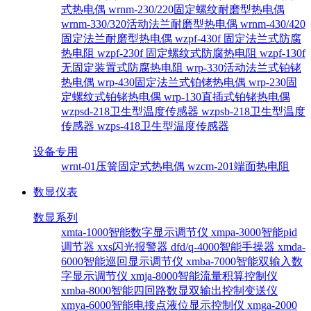
式热电偶
wrnm-230/220固定螺纹耐磨型热电偶
wrnm-330/320活动法兰耐磨型热电偶
wrnm-430/420
固定法兰耐磨型热电偶
wzpf-430f 固定法兰式防腐
热电阻
wzpf-230f 固定螺纹式防腐热电阻
wzpf-130f
无固定装置式防腐热电阻
wrp-330活动法兰式铂铑
热电偶
wrp-430固定法兰式铂铑热电偶
wrp-230固
定螺纹式铂铑热电偶
wrp-130直插式铂铑热电偶
wzpsd-218卫生型温度传感器
wzpsb-218卫生型温度
传感器
wzps-418卫生型温度传感器
设备专用
wrnt-01压簧固定式热电偶
wzcm-201端面热电阻
数显仪表
数显系列
xmta-1000智能数字显示调节仪
xmpa-3000智能pid
调节器
xxs闪光报警器
dfd/q-4000智能手操器
xmda-
6000智能巡回显示调节仪
xmba-7000智能双输入数
字显示调节仪
xmja-8000智能流量积算控制仪
xmba-8000智能四回路数显双输出控制变送仪
xmya-6000智能电接点液位显示控制仪
xmga-2000