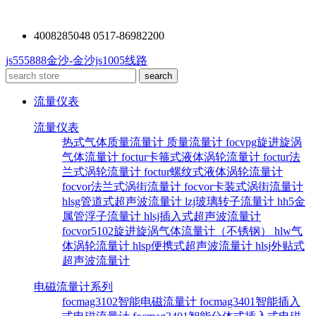
4008285048 0517-86982200
js555888金沙-金沙js1005线路
流量仪表
流量仪表
热式气体质量流量计
质量流量计
focvpg旋进旋涡
气体流量计
foctur卡箍式液体涡轮流量计
foctur法
兰式涡轮流量计
foctur螺纹式液体涡轮流量计
focvor法兰式涡街流量计
focvor卡装式涡街流量计
hlsg管道式超声波流量计
lzj玻璃转子流量计
hh5金
属管浮子流量计
hlsj插入式超声波流量计
focvor5102旋进旋涡气体流量计（不锈钢）
hlw气
体涡轮流量计
hlsp便携式超声波流量计
hlsj外贴式
超声波流量计
电磁流量计系列
focmag3102智能电磁流量计
focmag3401智能插入