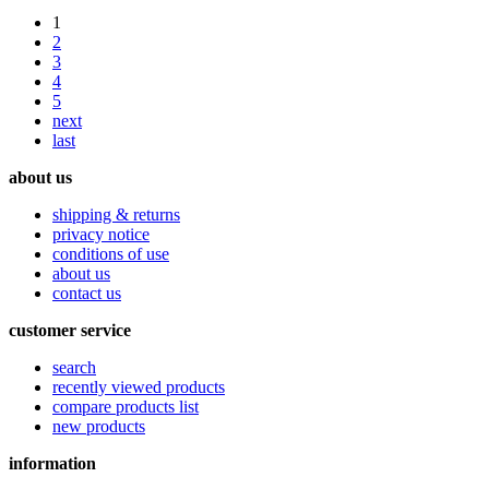
1
2
3
4
5
next
last
about us
shipping & returns
privacy notice
conditions of use
about us
contact us
customer service
search
recently viewed products
compare products list
new products
information