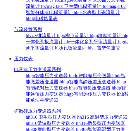
式电磁流量计
focmag3401智能分体式插入式电磁
流量计
focmag3301卫生型电磁流量计
focmag3102
智能分体式电磁流量计
hhds水表型电磁流量计
hhdr电磁热量表
节流装置系列
hlvz v锥流量计
hlgx楔形流量计
hlgp喷嘴流量计
hlg
一体化孔板流量计
hlg一体化多孔平衡流量计
hlgd-
ph平衡流量计
hlgk孔板流量计
hlva 笛型匀速管
压力仪表
电容式压力变送器系列
hhgp智能压力变送器
hhdp智能差压变送器
hhdr智
能微差压变送器
hhhp智能高静压差压变送器
hhap
智能绝对压力变送器
hhsp智能负压变送器
hhdp智
能远传压力变送器
hhgp智能远传压力变送器
hhlt智
能单法兰变送器
扩散硅压力变送器系列
hh316 卫生型压力变送器
hh316 高温型压力变送器
hh316常温型压力变送器
hh316数显型压力变送器
hh308智能型压力变送器
hh308智能高温型压力变