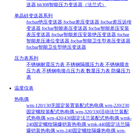
送器
hh308智能压力变送器（法兰式）
单晶硅变送器系列
focbar绝压变送器
focbar差压变送器
focbar差压远传
变送器
focbar智能表压变送器
focbar智能差压安装
表压变送器
focbar智能差压安装绝压变送器
focbar
智能差压液位变送器
focbar智能卫生型表压变送器
focbar智能卫生型绝压变送器
压力表系列
不锈钢耐震压力表
不锈钢隔膜压力表
不锈钢膜盒
压力表
不锈钢电接点压力表
数显压力表
防爆压力
表
温度仪表
热电偶
wrn-120/130无固定装置装配式热电偶
wrn-220/230
固定螺纹装配式热电偶
wrn-320/330活动法兰装配
式热电偶
wrn-420/430固定法兰装配式热电偶
wrnk-
240固定螺纹隔爆铠装热电偶
wrnk-440固定法兰隔
爆铠装热电偶
wrn-240固定螺纹隔爆热电偶
wrn-