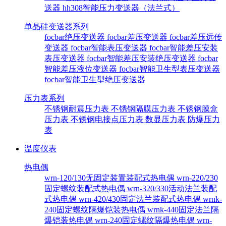
送器
hh308智能压力变送器（法兰式）
单晶硅变送器系列
focbar绝压变送器
focbar差压变送器
focbar差压远传
变送器
focbar智能表压变送器
focbar智能差压安装
表压变送器
focbar智能差压安装绝压变送器
focbar
智能差压液位变送器
focbar智能卫生型表压变送器
focbar智能卫生型绝压变送器
压力表系列
不锈钢耐震压力表
不锈钢隔膜压力表
不锈钢膜盒
压力表
不锈钢电接点压力表
数显压力表
防爆压力
表
温度仪表
热电偶
wrn-120/130无固定装置装配式热电偶
wrn-220/230
固定螺纹装配式热电偶
wrn-320/330活动法兰装配
式热电偶
wrn-420/430固定法兰装配式热电偶
wrnk-
240固定螺纹隔爆铠装热电偶
wrnk-440固定法兰隔
爆铠装热电偶
wrn-240固定螺纹隔爆热电偶
wrn-