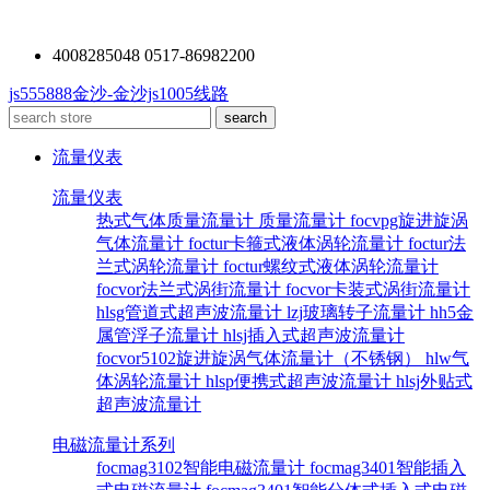
4008285048 0517-86982200
js555888金沙-金沙js1005线路
流量仪表
流量仪表
热式气体质量流量计
质量流量计
focvpg旋进旋涡
气体流量计
foctur卡箍式液体涡轮流量计
foctur法
兰式涡轮流量计
foctur螺纹式液体涡轮流量计
focvor法兰式涡街流量计
focvor卡装式涡街流量计
hlsg管道式超声波流量计
lzj玻璃转子流量计
hh5金
属管浮子流量计
hlsj插入式超声波流量计
focvor5102旋进旋涡气体流量计（不锈钢）
hlw气
体涡轮流量计
hlsp便携式超声波流量计
hlsj外贴式
超声波流量计
电磁流量计系列
focmag3102智能电磁流量计
focmag3401智能插入