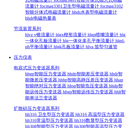
式电磁流量计
focmag3401智能分体式插入式电磁
流量计
focmag3301卫生型电磁流量计
focmag3102
智能分体式电磁流量计
hhds水表型电磁流量计
hhdr电磁热量表
节流装置系列
hlvz v锥流量计
hlgx楔形流量计
hlgp喷嘴流量计
hlg
一体化孔板流量计
hlg一体化多孔平衡流量计
hlgd-
ph平衡流量计
hlgk孔板流量计
hlva 笛型匀速管
压力仪表
电容式压力变送器系列
hhgp智能压力变送器
hhdp智能差压变送器
hhdr智
能微差压变送器
hhhp智能高静压差压变送器
hhap
智能绝对压力变送器
hhsp智能负压变送器
hhdp智
能远传压力变送器
hhgp智能远传压力变送器
hhlt智
能单法兰变送器
扩散硅压力变送器系列
hh316 卫生型压力变送器
hh316 高温型压力变送器
hh316常温型压力变送器
hh316数显型压力变送器
hh308智能型压力变送器
hh308智能高温型压力变