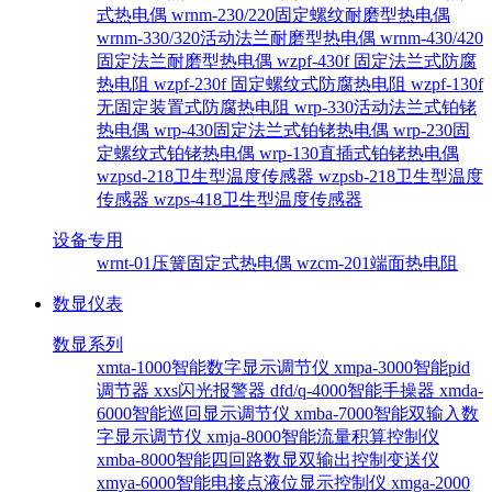
式热电偶
wrnm-230/220固定螺纹耐磨型热电偶
wrnm-330/320活动法兰耐磨型热电偶
wrnm-430/420
固定法兰耐磨型热电偶
wzpf-430f 固定法兰式防腐
热电阻
wzpf-230f 固定螺纹式防腐热电阻
wzpf-130f
无固定装置式防腐热电阻
wrp-330活动法兰式铂铑
热电偶
wrp-430固定法兰式铂铑热电偶
wrp-230固
定螺纹式铂铑热电偶
wrp-130直插式铂铑热电偶
wzpsd-218卫生型温度传感器
wzpsb-218卫生型温度
传感器
wzps-418卫生型温度传感器
设备专用
wrnt-01压簧固定式热电偶
wzcm-201端面热电阻
数显仪表
数显系列
xmta-1000智能数字显示调节仪
xmpa-3000智能pid
调节器
xxs闪光报警器
dfd/q-4000智能手操器
xmda-
6000智能巡回显示调节仪
xmba-7000智能双输入数
字显示调节仪
xmja-8000智能流量积算控制仪
xmba-8000智能四回路数显双输出控制变送仪
xmya-6000智能电接点液位显示控制仪
xmga-2000