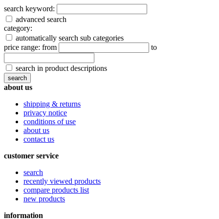
search keyword:
advanced search
category:
automatically search sub categories
price range:
from
to
search in product descriptions
about us
shipping & returns
privacy notice
conditions of use
about us
contact us
customer service
search
recently viewed products
compare products list
new products
information