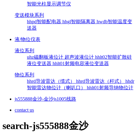
智能光柱显示调节仪
变送模块系列
hhpd智能配电器
hhgl智能隔离器
hwdb智能温度变
送器
液/物位仪表
液位系列
uhz磁翻板液位计
超声波液位计
hhlt02智能扩散硅
液位变送器
hhlt01射频电容液位变送器
物位系列
hhrd导波雷达（缆式）
hhrd导波雷达（杆式）
hhdr
智能雷达物位计（喇叭口）
hhlt01射频导纳物位计
js555888金沙-金沙js1005线路
contact us
search-js555888金沙