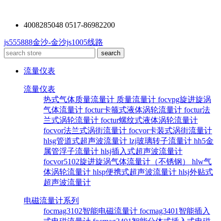
4008285048 0517-86982200
js555888金沙-金沙js1005线路
流量仪表
流量仪表
热式气体质量流量计
质量流量计
focvpg旋进旋涡
气体流量计
foctur卡箍式液体涡轮流量计
foctur法
兰式涡轮流量计
foctur螺纹式液体涡轮流量计
focvor法兰式涡街流量计
focvor卡装式涡街流量计
hlsg管道式超声波流量计
lzj玻璃转子流量计
hh5金
属管浮子流量计
hlsj插入式超声波流量计
focvor5102旋进旋涡气体流量计（不锈钢）
hlw气
体涡轮流量计
hlsp便携式超声波流量计
hlsj外贴式
超声波流量计
电磁流量计系列
focmag3102智能电磁流量计
focmag3401智能插入