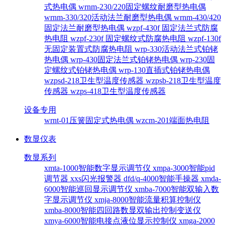
式热电偶
wrnm-230/220固定螺纹耐磨型热电偶
wrnm-330/320活动法兰耐磨型热电偶
wrnm-430/420
固定法兰耐磨型热电偶
wzpf-430f 固定法兰式防腐
热电阻
wzpf-230f 固定螺纹式防腐热电阻
wzpf-130f
无固定装置式防腐热电阻
wrp-330活动法兰式铂铑
热电偶
wrp-430固定法兰式铂铑热电偶
wrp-230固
定螺纹式铂铑热电偶
wrp-130直插式铂铑热电偶
wzpsd-218卫生型温度传感器
wzpsb-218卫生型温度
传感器
wzps-418卫生型温度传感器
设备专用
wrnt-01压簧固定式热电偶
wzcm-201端面热电阻
数显仪表
数显系列
xmta-1000智能数字显示调节仪
xmpa-3000智能pid
调节器
xxs闪光报警器
dfd/q-4000智能手操器
xmda-
6000智能巡回显示调节仪
xmba-7000智能双输入数
字显示调节仪
xmja-8000智能流量积算控制仪
xmba-8000智能四回路数显双输出控制变送仪
xmya-6000智能电接点液位显示控制仪
xmga-2000