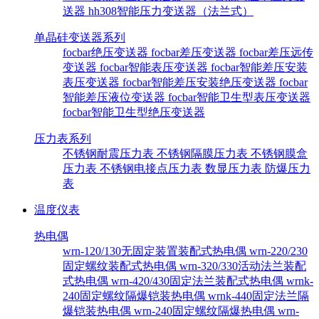
送器
hh308智能压力变送器（法兰式）
单晶硅变送器系列
focbar绝压变送器
focbar差压变送器
focbar差压远传
变送器
focbar智能表压变送器
focbar智能差压安装
表压变送器
focbar智能差压安装绝压变送器
focbar
智能差压液位变送器
focbar智能卫生型表压变送器
focbar智能卫生型绝压变送器
压力表系列
不锈钢耐震压力表
不锈钢隔膜压力表
不锈钢膜盒
压力表
不锈钢电接点压力表
数显压力表
防爆压力
表
温度仪表
热电偶
wrn-120/130无固定装置装配式热电偶
wrn-220/230
固定螺纹装配式热电偶
wrn-320/330活动法兰装配
式热电偶
wrn-420/430固定法兰装配式热电偶
wrnk-
240固定螺纹隔爆铠装热电偶
wrnk-440固定法兰隔
爆铠装热电偶
wrn-240固定螺纹隔爆热电偶
wrn-