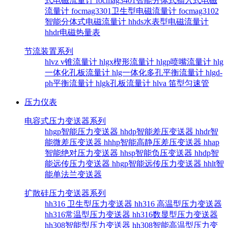
式电磁流量计
focmag3401智能分体式插入式电磁
流量计
focmag3301卫生型电磁流量计
focmag3102
智能分体式电磁流量计
hhds水表型电磁流量计
hhdr电磁热量表
节流装置系列
hlvz v锥流量计
hlgx楔形流量计
hlgp喷嘴流量计
hlg
一体化孔板流量计
hlg一体化多孔平衡流量计
hlgd-
ph平衡流量计
hlgk孔板流量计
hlva 笛型匀速管
压力仪表
电容式压力变送器系列
hhgp智能压力变送器
hhdp智能差压变送器
hhdr智
能微差压变送器
hhhp智能高静压差压变送器
hhap
智能绝对压力变送器
hhsp智能负压变送器
hhdp智
能远传压力变送器
hhgp智能远传压力变送器
hhlt智
能单法兰变送器
扩散硅压力变送器系列
hh316 卫生型压力变送器
hh316 高温型压力变送器
hh316常温型压力变送器
hh316数显型压力变送器
hh308智能型压力变送器
hh308智能高温型压力变