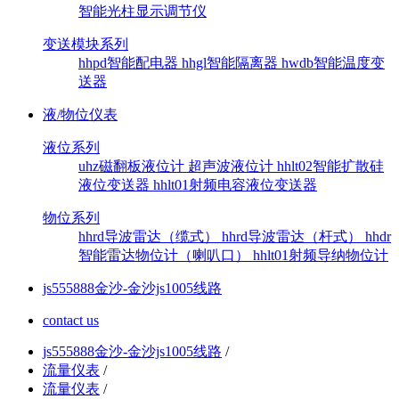
智能光柱显示调节仪
变送模块系列
hhpd智能配电器
hhgl智能隔离器
hwdb智能温度变
送器
液/物位仪表
液位系列
uhz磁翻板液位计
超声波液位计
hhlt02智能扩散硅
液位变送器
hhlt01射频电容液位变送器
物位系列
hhrd导波雷达（缆式）
hhrd导波雷达（杆式）
hhdr
智能雷达物位计（喇叭口）
hhlt01射频导纳物位计
js555888金沙-金沙js1005线路
contact us
js555888金沙-金沙js1005线路
/
流量仪表
/
流量仪表
/