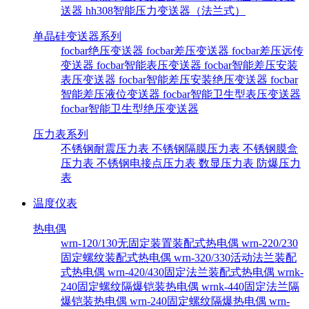
送器
hh308智能压力变送器（法兰式）
单晶硅变送器系列
focbar绝压变送器
focbar差压变送器
focbar差压远传
变送器
focbar智能表压变送器
focbar智能差压安装
表压变送器
focbar智能差压安装绝压变送器
focbar
智能差压液位变送器
focbar智能卫生型表压变送器
focbar智能卫生型绝压变送器
压力表系列
不锈钢耐震压力表
不锈钢隔膜压力表
不锈钢膜盒
压力表
不锈钢电接点压力表
数显压力表
防爆压力
表
温度仪表
热电偶
wrn-120/130无固定装置装配式热电偶
wrn-220/230
固定螺纹装配式热电偶
wrn-320/330活动法兰装配
式热电偶
wrn-420/430固定法兰装配式热电偶
wrnk-
240固定螺纹隔爆铠装热电偶
wrnk-440固定法兰隔
爆铠装热电偶
wrn-240固定螺纹隔爆热电偶
wrn-