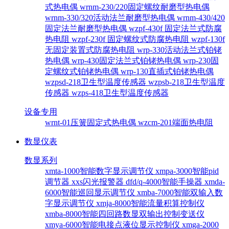
式热电偶
wrnm-230/220固定螺纹耐磨型热电偶
wrnm-330/320活动法兰耐磨型热电偶
wrnm-430/420
固定法兰耐磨型热电偶
wzpf-430f 固定法兰式防腐
热电阻
wzpf-230f 固定螺纹式防腐热电阻
wzpf-130f
无固定装置式防腐热电阻
wrp-330活动法兰式铂铑
热电偶
wrp-430固定法兰式铂铑热电偶
wrp-230固
定螺纹式铂铑热电偶
wrp-130直插式铂铑热电偶
wzpsd-218卫生型温度传感器
wzpsb-218卫生型温度
传感器
wzps-418卫生型温度传感器
设备专用
wrnt-01压簧固定式热电偶
wzcm-201端面热电阻
数显仪表
数显系列
xmta-1000智能数字显示调节仪
xmpa-3000智能pid
调节器
xxs闪光报警器
dfd/q-4000智能手操器
xmda-
6000智能巡回显示调节仪
xmba-7000智能双输入数
字显示调节仪
xmja-8000智能流量积算控制仪
xmba-8000智能四回路数显双输出控制变送仪
xmya-6000智能电接点液位显示控制仪
xmga-2000