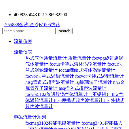
4008285048 0517-86982200
js555888金沙-金沙js1005线路
流量仪表
流量仪表
热式气体质量流量计
质量流量计
focvpg旋进旋涡
气体流量计
foctur卡箍式液体涡轮流量计
foctur法
兰式涡轮流量计
foctur螺纹式液体涡轮流量计
focvor法兰式涡街流量计
focvor卡装式涡街流量计
hlsg管道式超声波流量计
lzj玻璃转子流量计
hh5金
属管浮子流量计
hlsj插入式超声波流量计
focvor5102旋进旋涡气体流量计（不锈钢）
hlw气
体涡轮流量计
hlsp便携式超声波流量计
hlsj外贴式
超声波流量计
电磁流量计系列
focmag3102智能电磁流量计
focmag3401智能插入