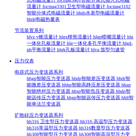
式电磁流量计
focmag3401智能分体式插入式电磁
流量计
focmag3301卫生型电磁流量计
focmag3102
智能分体式电磁流量计
hhds水表型电磁流量计
hhdr电磁热量表
节流装置系列
hlvz v锥流量计
hlgx楔形流量计
hlgp喷嘴流量计
hlg
一体化孔板流量计
hlg一体化多孔平衡流量计
hlgd-
ph平衡流量计
hlgk孔板流量计
hlva 笛型匀速管
压力仪表
电容式压力变送器系列
hhgp智能压力变送器
hhdp智能差压变送器
hhdr智
能微差压变送器
hhhp智能高静压差压变送器
hhap
智能绝对压力变送器
hhsp智能负压变送器
hhdp智
能远传压力变送器
hhgp智能远传压力变送器
hhlt智
能单法兰变送器
扩散硅压力变送器系列
hh316 卫生型压力变送器
hh316 高温型压力变送器
hh316常温型压力变送器
hh316数显型压力变送器
hh308智能型压力变送器
hh308智能高温型压力变