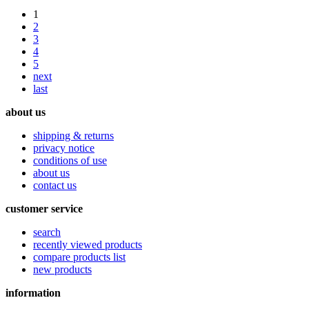
1
2
3
4
5
next
last
about us
shipping & returns
privacy notice
conditions of use
about us
contact us
customer service
search
recently viewed products
compare products list
new products
information