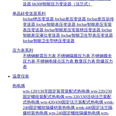
送器
hh308智能压力变送器（法兰式）
单晶硅变送器系列
focbar绝压变送器
focbar差压变送器
focbar差压远传
变送器
focbar智能表压变送器
focbar智能差压安装
表压变送器
focbar智能差压安装绝压变送器
focbar
智能差压液位变送器
focbar智能卫生型表压变送器
focbar智能卫生型绝压变送器
压力表系列
不锈钢耐震压力表
不锈钢隔膜压力表
不锈钢膜盒
压力表
不锈钢电接点压力表
数显压力表
防爆压力
表
温度仪表
热电偶
wrn-120/130无固定装置装配式热电偶
wrn-220/230
固定螺纹装配式热电偶
wrn-320/330活动法兰装配
式热电偶
wrn-420/430固定法兰装配式热电偶
wrnk-
240固定螺纹隔爆铠装热电偶
wrnk-440固定法兰隔
爆铠装热电偶
wrn-240固定螺纹隔爆热电偶
wrn-