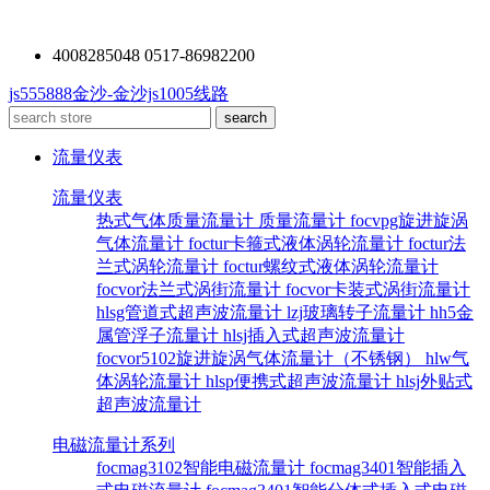
4008285048 0517-86982200
js555888金沙-金沙js1005线路
流量仪表
流量仪表
热式气体质量流量计
质量流量计
focvpg旋进旋涡
气体流量计
foctur卡箍式液体涡轮流量计
foctur法
兰式涡轮流量计
foctur螺纹式液体涡轮流量计
focvor法兰式涡街流量计
focvor卡装式涡街流量计
hlsg管道式超声波流量计
lzj玻璃转子流量计
hh5金
属管浮子流量计
hlsj插入式超声波流量计
focvor5102旋进旋涡气体流量计（不锈钢）
hlw气
体涡轮流量计
hlsp便携式超声波流量计
hlsj外贴式
超声波流量计
电磁流量计系列
focmag3102智能电磁流量计
focmag3401智能插入