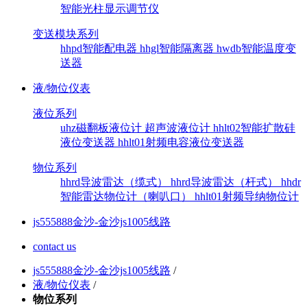
智能光柱显示调节仪
变送模块系列
hhpd智能配电器
hhgl智能隔离器
hwdb智能温度变
送器
液/物位仪表
液位系列
uhz磁翻板液位计
超声波液位计
hhlt02智能扩散硅
液位变送器
hhlt01射频电容液位变送器
物位系列
hhrd导波雷达（缆式）
hhrd导波雷达（杆式）
hhdr
智能雷达物位计（喇叭口）
hhlt01射频导纳物位计
js555888金沙-金沙js1005线路
contact us
js555888金沙-金沙js1005线路
/
液/物位仪表
/
物位系列