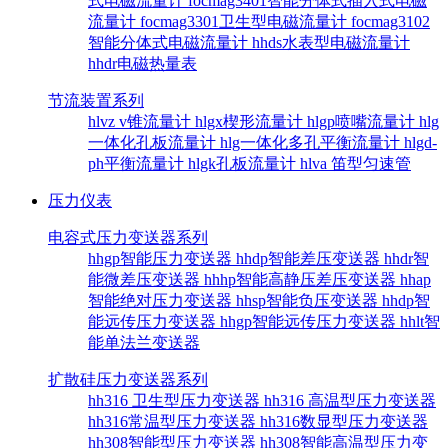
式电磁流量计
focmag3401智能分体式插入式电磁
流量计
focmag3301卫生型电磁流量计
focmag3102
智能分体式电磁流量计
hhds水表型电磁流量计
hhdr电磁热量表
节流装置系列
hlvz v锥流量计
hlgx楔形流量计
hlgp喷嘴流量计
hlg
一体化孔板流量计
hlg一体化多孔平衡流量计
hlgd-
ph平衡流量计
hlgk孔板流量计
hlva 笛型匀速管
压力仪表
电容式压力变送器系列
hhgp智能压力变送器
hhdp智能差压变送器
hhdr智
能微差压变送器
hhhp智能高静压差压变送器
hhap
智能绝对压力变送器
hhsp智能负压变送器
hhdp智
能远传压力变送器
hhgp智能远传压力变送器
hhlt智
能单法兰变送器
扩散硅压力变送器系列
hh316 卫生型压力变送器
hh316 高温型压力变送器
hh316常温型压力变送器
hh316数显型压力变送器
hh308智能型压力变送器
hh308智能高温型压力变