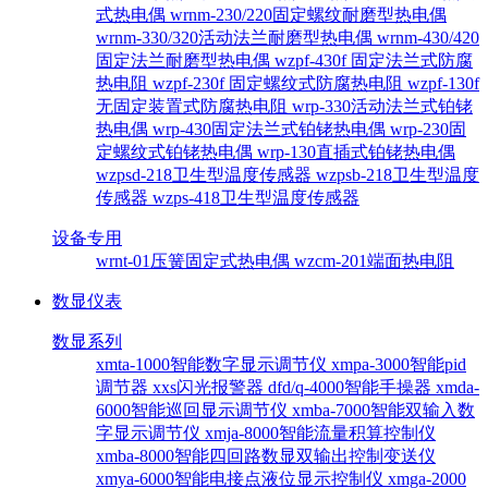
式热电偶
wrnm-230/220固定螺纹耐磨型热电偶
wrnm-330/320活动法兰耐磨型热电偶
wrnm-430/420
固定法兰耐磨型热电偶
wzpf-430f 固定法兰式防腐
热电阻
wzpf-230f 固定螺纹式防腐热电阻
wzpf-130f
无固定装置式防腐热电阻
wrp-330活动法兰式铂铑
热电偶
wrp-430固定法兰式铂铑热电偶
wrp-230固
定螺纹式铂铑热电偶
wrp-130直插式铂铑热电偶
wzpsd-218卫生型温度传感器
wzpsb-218卫生型温度
传感器
wzps-418卫生型温度传感器
设备专用
wrnt-01压簧固定式热电偶
wzcm-201端面热电阻
数显仪表
数显系列
xmta-1000智能数字显示调节仪
xmpa-3000智能pid
调节器
xxs闪光报警器
dfd/q-4000智能手操器
xmda-
6000智能巡回显示调节仪
xmba-7000智能双输入数
字显示调节仪
xmja-8000智能流量积算控制仪
xmba-8000智能四回路数显双输出控制变送仪
xmya-6000智能电接点液位显示控制仪
xmga-2000