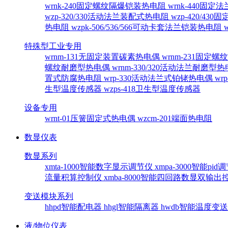
wrnk-240固定螺纹隔爆铠装热电阻
wrnk-440固
wzp-320/330活动法兰装配式热电阻
wzp-420/4
热电阻
wzpk-506/536/566可动卡套法兰铠装热电阻
特殊型工业专用
wrnm-131无固定装置碳素热电偶
wrnm-231固定
螺纹耐磨型热电偶
wrnm-330/320活动法兰耐磨型
置式防腐热电阻
wrp-330活动法兰式铂铑热电偶
wr
生型温度传感器
wzps-418卫生型温度传感器
设备专用
wrnt-01压簧固定式热电偶
wzcm-201端面热电阻
数显仪表
数显系列
xmta-1000智能数字显示调节仪
xmpa-3000智能pi
流量积算控制仪
xmba-8000智能四回路数显双输
变送模块系列
hhpd智能配电器
hhgl智能隔离器
hwdb智能温度变
液/物位仪表