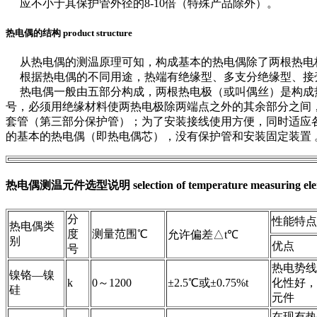
应不小于其保护管外径的8-10倍（特殊产品除外）。
热电偶的结构 product structure
从热电偶的测温原理可知，构成基本的热电偶除了两根热电极材
根据热电偶的不同用途，热端有绝缘型、多支分绝缘型、接
热电偶一般由五部分构成，两根热电极（或叫偶丝）是构成热
号，必须用绝缘材料使两热电极除两端点之外的其余部分之间
套管（第三部分保护管）；为了安装接线使用方便，同时适应各
的基本的热电偶（即热电偶芯），没有保护管和安装固定装置 
热电偶测温元件选型说明 selection of temperature measuring ele
分
性能特点
热电偶类
度
测量范围℃
允许偏差△t℃
别
优点
号
热电势线
镍铬—镍
k
0～1200
±2.5℃或±0.75%t
化性好，
硅
元件
在现有热