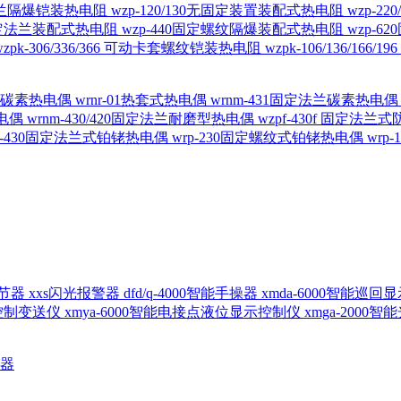
定法兰隔爆铠装热电阻
wzp-120/130无固定装置装配式热电阻
wzp-2
30固定法兰装配式热电阻
wzp-440固定螺纹隔爆装配式热电阻
wzp-
wzpk-306/336/366 可动卡套螺纹铠装热电阻
wzpk-106/136/16
螺纹碳素热电偶
wrnr-01热套式热电偶
wrnm-431固定法兰碳素热电
热电偶
wrnm-430/420固定法兰耐磨型热电偶
wzpf-430f 固定法
p-430固定法兰式铂铑热电偶
wrp-230固定螺纹式铂铑热电偶
wrp
d调节器
xxs闪光报警器
dfd/q-4000智能手操器
xmda-6000智能巡
出控制变送仪
xmya-6000智能电接点液位显示控制仪
xmga-2000
送器