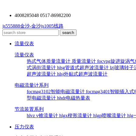
4008285048 0517-86982200
js555888金沙-金沙js1005线路
流量仪表
流量仪表
热式气体质量流量计
质量流量计
focvpg旋进旋涡
式涡街流量计
hlsg管道式超声波流量计
lzj玻璃转
超声波流量计
hlsj外贴式超声波流量计
电磁流量计系列
focmag3102智能电磁流量计
focmag3401智能插
型电磁流量计
hhdr电磁热量表
节流装置系列
hlvz v锥流量计
hlgx楔形流量计
hlgp喷嘴流量计
hl
压力仪表