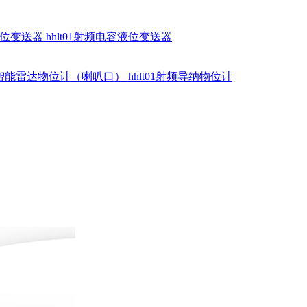
硅液位变送器
hhlt01射频电容液位变送器
dr智能雷达物位计（喇叭口）
hhlt01射频导纳物位计