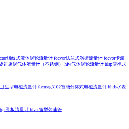
octur螺纹式液体涡轮流量计
focvor法兰式涡街流量计
focvor卡装
5102旋进旋涡气体流量计（不锈钢）
hlw气体涡轮流量计
hlsp便携式
3301卫生型电磁流量计
focmag3102智能分体式电磁流量计
hhds水表
hlgk孔板流量计
hlva 笛型匀速管