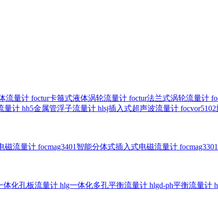
气体流量计
foctur卡箍式液体涡轮流量计
foctur法兰式涡轮流量计
f
子流量计
hh5金属管浮子流量计
hlsj插入式超声波流量计
focvor
入式电磁流量计
focmag3401智能分体式插入式电磁流量计
focmag
g一体化孔板流量计
hlg一体化多孔平衡流量计
hlgd-ph平衡流量计