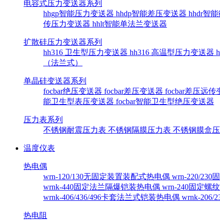
电容式压力变送器系列
hhgp智能压力变送器
hhdp智能差压变送器
hhdr
传压力变送器
hhlt智能单法兰变送器
扩散硅压力变送器系列
hh316 卫生型压力变送器
hh316 高温型压力变送器
（法兰式）
单晶硅变送器系列
focbar绝压变送器
focbar差压变送器
focbar差压远
能卫生型表压变送器
focbar智能卫生型绝压变送器
压力表系列
不锈钢耐震压力表
不锈钢隔膜压力表
不锈钢膜盒
温度仪表
热电偶
wrn-120/130无固定装置装配式热电偶
wrn-220/
wrnk-440固定法兰隔爆铠装热电偶
wrn-240固定
wrnk-406/436/496卡套法兰式铠装热电偶
wrnk-20
热电阻