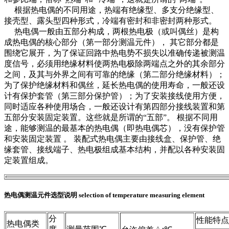
根据热电偶的不同用途，热端有绝缘型、多支分绝缘型、
接壳型、露头型四种形式，冷端有密封和非密封两种形式。
热电偶一般由五部分构成，两根热电极（或叫偶丝）是构
成热电偶的核心部分（第一部分测温元件）， 其它部分都是
围绕它展开，为了保证回路中热电势不损失以准确传递被测温
度信号，必须用绝缘材料使两热电极除两端点之外的其余部分
之间，及其与外界之间有可靠的绝缘（第二部分绝缘材料）；
为了保护绝缘材料和偶丝，延长热电偶的使用寿命，一般还设
计有保护套管（第三部分保护管）；为了安装接线使用方便，
同时适应各种使用场合，一般还设计有第四部分接线装置和第
五部分安装固定装置。这些就是所谓的“五部”。 根据不同用
途，能够测温的最基本的热电偶（即热电偶芯），没有保护管
和安装固定装置 。 装配式热电偶主要由接线盒、保护管、绝
缘套管、接线端子、热电极组成基本结构，并配以各种安装固
定装置组成。
热电偶测温元件选型说明 selection of temperature measuring element
分
性能特点
热电偶类