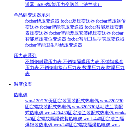
送器
hh308智能压力变送器（法兰式）
单晶硅变送器系列
focbar绝压变送器
focbar差压变送器
focbar差压远传
变送器
focbar智能表压变送器
focbar智能差压安装
表压变送器
focbar智能差压安装绝压变送器
focbar
智能差压液位变送器
focbar智能卫生型表压变送器
focbar智能卫生型绝压变送器
压力表系列
不锈钢耐震压力表
不锈钢隔膜压力表
不锈钢膜盒
压力表
不锈钢电接点压力表
数显压力表
防爆压力
表
温度仪表
热电偶
wrn-120/130无固定装置装配式热电偶
wrn-220/230
固定螺纹装配式热电偶
wrn-320/330活动法兰装配
式热电偶
wrn-420/430固定法兰装配式热电偶
wrnk-
240固定螺纹隔爆铠装热电偶
wrnk-440固定法兰隔
爆铠装热电偶
wrn-240固定螺纹隔爆热电偶
wrn-