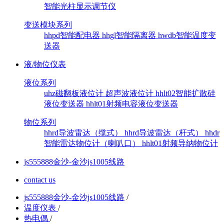
智能光柱显示调节仪
变送模块系列
hhpd智能配电器
hhgl智能隔离器
hwdb智能温度变
送器
液/物位仪表
液位系列
uhz磁翻板液位计
超声波液位计
hhlt02智能扩散硅
液位变送器
hhlt01射频电容液位变送器
物位系列
hhrd导波雷达（缆式）
hhrd导波雷达（杆式）
hhdr
智能雷达物位计（喇叭口）
hhlt01射频导纳物位计
js555888金沙-金沙js1005线路
contact us
js555888金沙-金沙js1005线路
/
温度仪表
/
热电偶
/