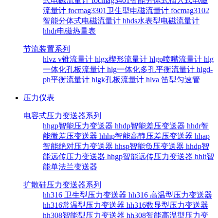
式电磁流量计
focmag3401智能分体式插入式电磁
流量计
focmag3301卫生型电磁流量计
focmag3102
智能分体式电磁流量计
hhds水表型电磁流量计
hhdr电磁热量表
节流装置系列
hlvz v锥流量计
hlgx楔形流量计
hlgp喷嘴流量计
hlg
一体化孔板流量计
hlg一体化多孔平衡流量计
hlgd-
ph平衡流量计
hlgk孔板流量计
hlva 笛型匀速管
压力仪表
电容式压力变送器系列
hhgp智能压力变送器
hhdp智能差压变送器
hhdr智
能微差压变送器
hhhp智能高静压差压变送器
hhap
智能绝对压力变送器
hhsp智能负压变送器
hhdp智
能远传压力变送器
hhgp智能远传压力变送器
hhlt智
能单法兰变送器
扩散硅压力变送器系列
hh316 卫生型压力变送器
hh316 高温型压力变送器
hh316常温型压力变送器
hh316数显型压力变送器
hh308智能型压力变送器
hh308智能高温型压力变