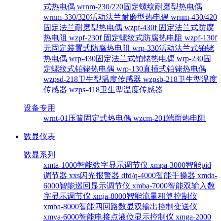
式热电偶
wrnm-230/220固定螺纹耐磨型热电偶
wrnm-330/320活动法兰耐磨型热电偶
wrnm-430/420
固定法兰耐磨型热电偶
wzpf-430f 固定法兰式防腐
热电阻
wzpf-230f 固定螺纹式防腐热电阻
wzpf-130f
无固定装置式防腐热电阻
wrp-330活动法兰式铂铑
热电偶
wrp-430固定法兰式铂铑热电偶
wrp-230固
定螺纹式铂铑热电偶
wrp-130直插式铂铑热电偶
wzpsd-218卫生型温度传感器
wzpsb-218卫生型温度
传感器
wzps-418卫生型温度传感器
设备专用
wrnt-01压簧固定式热电偶
wzcm-201端面热电阻
数显仪表
数显系列
xmta-1000智能数字显示调节仪
xmpa-3000智能pid
调节器
xxs闪光报警器
dfd/q-4000智能手操器
xmda-
6000智能巡回显示调节仪
xmba-7000智能双输入数
字显示调节仪
xmja-8000智能流量积算控制仪
xmba-8000智能四回路数显双输出控制变送仪
xmya-6000智能电接点液位显示控制仪
xmga-2000