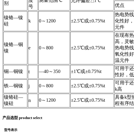
度
测量范围℃
允许偏差△t℃
别
优点
号
热电势线
镍铬—镍
k
0～1200
±2.5℃或±0.75%t
化性好，
硅
元件
在现有热
高，灵敏
镍铬—铜
e
0～800
±2.5℃或±0.75%t
热电势线
镍
氧化性好
温元件
可用于还
铜—铜镍
—40～350
±1℃或±0.75%t
t
性好，低
可用于还
铁—铜镍
0～800
±2.5℃或±0.75%t
j
k高
镍铬硅—
具备k型
0～1200
±2.5℃或±0.75%t
n
镍硅
程有序结
产品选型 product select
型号表示