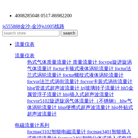
4008285048 0517-86982200
js555888金沙-金沙js1005线路
流量仪表
流量仪表
热式气体质量流量计
质量流量计
focvpg旋进旋涡
气体流量计
foctur卡箍式液体涡轮流量计
foctur法
兰式涡轮流量计
foctur螺纹式液体涡轮流量计
focvor法兰式涡街流量计
focvor卡装式涡街流量计
hlsg管道式超声波流量计
lzj玻璃转子流量计
hh5金
属管浮子流量计
hlsj插入式超声波流量计
focvor5102旋进旋涡气体流量计（不锈钢）
hlw气
体涡轮流量计
hlsp便携式超声波流量计
hlsj外贴式
超声波流量计
电磁流量计系列
focmag3102智能电磁流量计
focmag3401智能插入