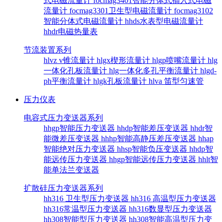
式电磁流量计
focmag3401智能分体式插入式电磁
流量计
focmag3301卫生型电磁流量计
focmag3102
智能分体式电磁流量计
hhds水表型电磁流量计
hhdr电磁热量表
节流装置系列
hlvz v锥流量计
hlgx楔形流量计
hlgp喷嘴流量计
hlg
一体化孔板流量计
hlg一体化多孔平衡流量计
hlgd-
ph平衡流量计
hlgk孔板流量计
hlva 笛型匀速管
压力仪表
电容式压力变送器系列
hhgp智能压力变送器
hhdp智能差压变送器
hhdr智
能微差压变送器
hhhp智能高静压差压变送器
hhap
智能绝对压力变送器
hhsp智能负压变送器
hhdp智
能远传压力变送器
hhgp智能远传压力变送器
hhlt智
能单法兰变送器
扩散硅压力变送器系列
hh316 卫生型压力变送器
hh316 高温型压力变送器
hh316常温型压力变送器
hh316数显型压力变送器
hh308智能型压力变送器
hh308智能高温型压力变