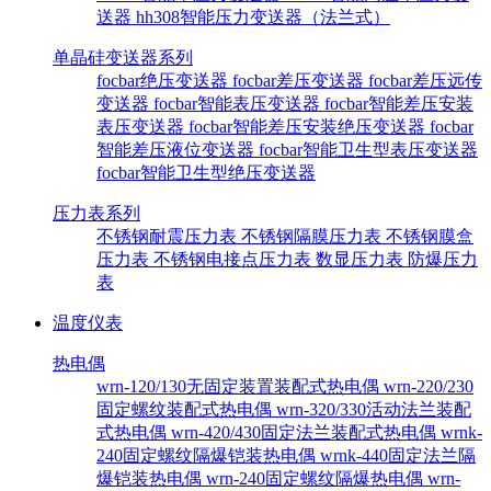
送器
hh308智能压力变送器（法兰式）
单晶硅变送器系列
focbar绝压变送器
focbar差压变送器
focbar差压远传
变送器
focbar智能表压变送器
focbar智能差压安装
表压变送器
focbar智能差压安装绝压变送器
focbar
智能差压液位变送器
focbar智能卫生型表压变送器
focbar智能卫生型绝压变送器
压力表系列
不锈钢耐震压力表
不锈钢隔膜压力表
不锈钢膜盒
压力表
不锈钢电接点压力表
数显压力表
防爆压力
表
温度仪表
热电偶
wrn-120/130无固定装置装配式热电偶
wrn-220/230
固定螺纹装配式热电偶
wrn-320/330活动法兰装配
式热电偶
wrn-420/430固定法兰装配式热电偶
wrnk-
240固定螺纹隔爆铠装热电偶
wrnk-440固定法兰隔
爆铠装热电偶
wrn-240固定螺纹隔爆热电偶
wrn-