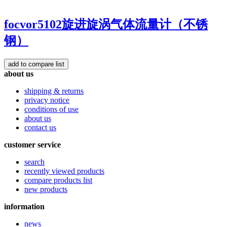
focvor5102旋进旋涡气体流量计（不锈
钢）
about us
shipping & returns
privacy notice
conditions of use
about us
contact us
customer service
search
recently viewed products
compare products list
new products
information
news