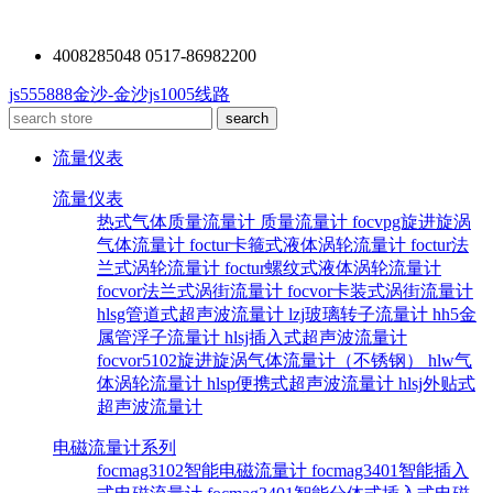
4008285048 0517-86982200
js555888金沙-金沙js1005线路
流量仪表
流量仪表
热式气体质量流量计
质量流量计
focvpg旋进旋涡
气体流量计
foctur卡箍式液体涡轮流量计
foctur法
兰式涡轮流量计
foctur螺纹式液体涡轮流量计
focvor法兰式涡街流量计
focvor卡装式涡街流量计
hlsg管道式超声波流量计
lzj玻璃转子流量计
hh5金
属管浮子流量计
hlsj插入式超声波流量计
focvor5102旋进旋涡气体流量计（不锈钢）
hlw气
体涡轮流量计
hlsp便携式超声波流量计
hlsj外贴式
超声波流量计
电磁流量计系列
focmag3102智能电磁流量计
focmag3401智能插入