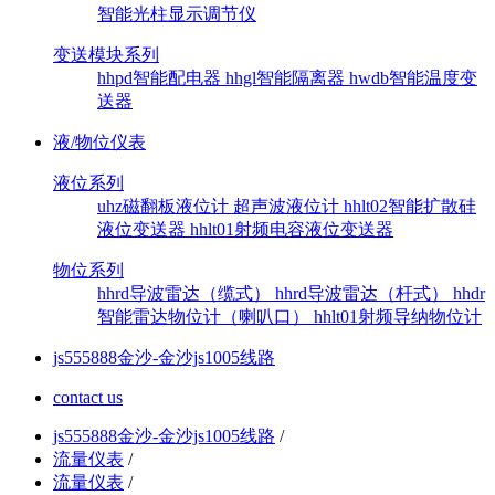
智能光柱显示调节仪
变送模块系列
hhpd智能配电器
hhgl智能隔离器
hwdb智能温度变
送器
液/物位仪表
液位系列
uhz磁翻板液位计
超声波液位计
hhlt02智能扩散硅
液位变送器
hhlt01射频电容液位变送器
物位系列
hhrd导波雷达（缆式）
hhrd导波雷达（杆式）
hhdr
智能雷达物位计（喇叭口）
hhlt01射频导纳物位计
js555888金沙-金沙js1005线路
contact us
js555888金沙-金沙js1005线路
/
流量仪表
/
流量仪表
/