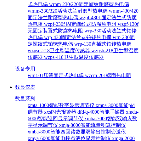
式热电偶
wrnm-230/220固定螺纹耐磨型热电偶
wrnm-330/320活动法兰耐磨型热电偶
wrnm-430/420
固定法兰耐磨型热电偶
wzpf-430f 固定法兰式防腐
热电阻
wzpf-230f 固定螺纹式防腐热电阻
wzpf-130f
无固定装置式防腐热电阻
wrp-330活动法兰式铂铑
热电偶
wrp-430固定法兰式铂铑热电偶
wrp-230固
定螺纹式铂铑热电偶
wrp-130直插式铂铑热电偶
wzpsd-218卫生型温度传感器
wzpsb-218卫生型温度
传感器
wzps-418卫生型温度传感器
设备专用
wrnt-01压簧固定式热电偶
wzcm-201端面热电阻
数显仪表
数显系列
xmta-1000智能数字显示调节仪
xmpa-3000智能pid
调节器
xxs闪光报警器
dfd/q-4000智能手操器
xmda-
6000智能巡回显示调节仪
xmba-7000智能双输入数
字显示调节仪
xmja-8000智能流量积算控制仪
xmba-8000智能四回路数显双输出控制变送仪
xmya-6000智能电接点液位显示控制仪
xmga-2000