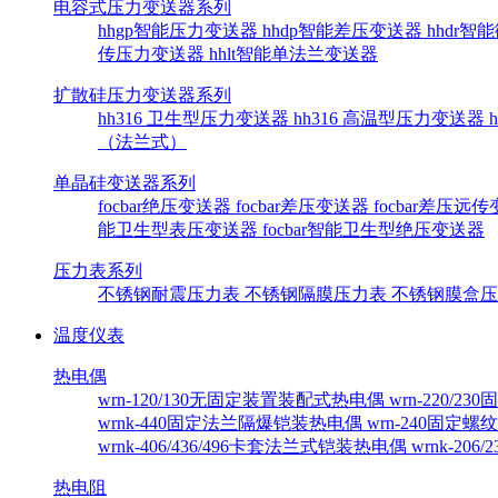
电容式压力变送器系列
hhgp智能压力变送器
hhdp智能差压变送器
hhdr
传压力变送器
hhlt智能单法兰变送器
扩散硅压力变送器系列
hh316 卫生型压力变送器
hh316 高温型压力变送器
（法兰式）
单晶硅变送器系列
focbar绝压变送器
focbar差压变送器
focbar差压远
能卫生型表压变送器
focbar智能卫生型绝压变送器
压力表系列
不锈钢耐震压力表
不锈钢隔膜压力表
不锈钢膜盒
温度仪表
热电偶
wrn-120/130无固定装置装配式热电偶
wrn-220/
wrnk-440固定法兰隔爆铠装热电偶
wrn-240固定
wrnk-406/436/496卡套法兰式铠装热电偶
wrnk-20
热电阻