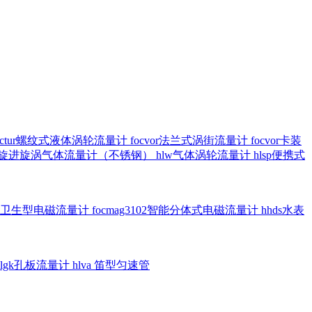
octur螺纹式液体涡轮流量计
focvor法兰式涡街流量计
focvor卡装
5102旋进旋涡气体流量计（不锈钢）
hlw气体涡轮流量计
hlsp便携式
3301卫生型电磁流量计
focmag3102智能分体式电磁流量计
hhds水表
hlgk孔板流量计
hlva 笛型匀速管