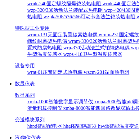
wrnk-240固定螺纹隔爆铠装热电阻
wrnk-440固
wzp-320/330活动法兰装配式热电阻
wzp-420/4
热电阻
wzpk-506/536/566可动卡套法兰铠装热电阻
特殊型工业专用
wrnm-131无固定装置碳素热电偶
wrnm-231固定
螺纹耐磨型热电偶
wrnm-330/320活动法兰耐磨型
置式防腐热电阻
wrp-330活动法兰式铂铑热电偶
wr
生型温度传感器
wzps-418卫生型温度传感器
设备专用
wrnt-01压簧固定式热电偶
wzcm-201端面热电阻
数显仪表
数显系列
xmta-1000智能数字显示调节仪
xmpa-3000智能pi
流量积算控制仪
xmba-8000智能四回路数显双输
变送模块系列
hhpd智能配电器
hhgl智能隔离器
hwdb智能温度变
液/物位仪表