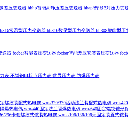
智能微差压变送器
hhhp智能高静压差压变送器
hhap智能绝对压力变
hh316常温型压力变送器
hh316数显型压力变送器
hh308智能型
传变送器
focbar智能表压变送器
focbar智能差压安装表压变送器
fo
压力表
不锈钢电接点压力表
数显压力表
防爆压力表
230固定螺纹装配式热电偶
wrn-320/330活动法兰装配式热电偶
wrn-
螺纹隔爆热电偶
wrn-440固定法兰隔爆热电偶
wrn-640固定螺纹锥
6/236/296卡套螺纹式铠装热电偶
wrnk-106/136/196无固定装置式