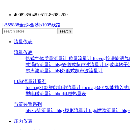
4008285048 0517-86982200
js555888金沙-金沙js1005线路
流量仪表
流量仪表
热式气体质量流量计
质量流量计
focvpg旋进旋涡
式涡街流量计
hlsg管道式超声波流量计
lzj玻璃转
超声波流量计
hlsj外贴式超声波流量计
电磁流量计系列
focmag3102智能电磁流量计
focmag3401智能插
型电磁流量计
hhdr电磁热量表
节流装置系列
hlvz v锥流量计
hlgx楔形流量计
hlgp喷嘴流量计
hl
压力仪表