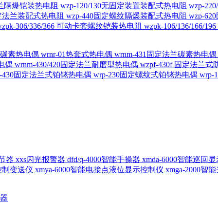
定法兰隔爆铠装热电阻
wzp-120/130无固定装置装配式热电阻
wzp-2
30固定法兰装配式热电阻
wzp-440固定螺纹隔爆装配式热电阻
wzp-
wzpk-306/336/366 可动卡套螺纹铠装热电阻
wzpk-106/136/16
螺纹碳素热电偶
wrnr-01热套式热电偶
wrnm-431固定法兰碳素热电
热电偶
wrnm-430/420固定法兰耐磨型热电偶
wzpf-430f 固定法
p-430固定法兰式铂铑热电偶
wrp-230固定螺纹式铂铑热电偶
wrp
d调节器
xxs闪光报警器
dfd/q-4000智能手操器
xmda-6000智能巡
出控制变送仪
xmya-6000智能电接点液位显示控制仪
xmga-2000
送器