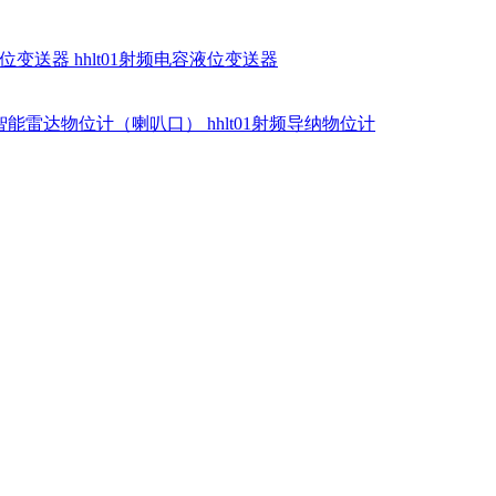
硅液位变送器
hhlt01射频电容液位变送器
dr智能雷达物位计（喇叭口）
hhlt01射频导纳物位计