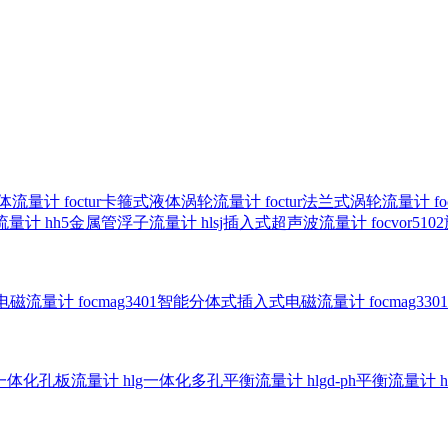
气体流量计
foctur卡箍式液体涡轮流量计
foctur法兰式涡轮流量计
f
子流量计
hh5金属管浮子流量计
hlsj插入式超声波流量计
focvor
入式电磁流量计
focmag3401智能分体式插入式电磁流量计
focmag
g一体化孔板流量计
hlg一体化多孔平衡流量计
hlgd-ph平衡流量计