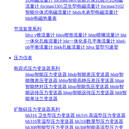
式电磁流量计
focmag3401智能分体式插入式电磁
流量计
focmag3301卫生型电磁流量计
focmag3102
智能分体式电磁流量计
hhds水表型电磁流量计
hhdr电磁热量表
节流装置系列
hlvz v锥流量计
hlgx楔形流量计
hlgp喷嘴流量计
hlg
一体化孔板流量计
hlg一体化多孔平衡流量计
hlgd-
ph平衡流量计
hlgk孔板流量计
hlva 笛型匀速管
压力仪表
电容式压力变送器系列
hhgp智能压力变送器
hhdp智能差压变送器
hhdr智
能微差压变送器
hhhp智能高静压差压变送器
hhap
智能绝对压力变送器
hhsp智能负压变送器
hhdp智
能远传压力变送器
hhgp智能远传压力变送器
hhlt智
能单法兰变送器
扩散硅压力变送器系列
hh316 卫生型压力变送器
hh316 高温型压力变送器
hh316常温型压力变送器
hh316数显型压力变送器
hh308智能型压力变送器
hh308智能高温型压力变