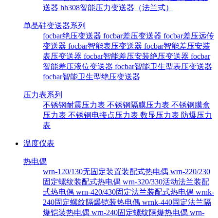
送器
hh308智能压力变送器（法兰式）
单晶硅变送器系列
focbar绝压变送器
focbar差压变送器
focbar差压远传
变送器
focbar智能表压变送器
focbar智能差压安装
表压变送器
focbar智能差压安装绝压变送器
focbar
智能差压液位变送器
focbar智能卫生型表压变送器
focbar智能卫生型绝压变送器
压力表系列
不锈钢耐震压力表
不锈钢隔膜压力表
不锈钢膜盒
压力表
不锈钢电接点压力表
数显压力表
防爆压力
表
温度仪表
热电偶
wrn-120/130无固定装置装配式热电偶
wrn-220/230
固定螺纹装配式热电偶
wrn-320/330活动法兰装配
式热电偶
wrn-420/430固定法兰装配式热电偶
wrnk-
240固定螺纹隔爆铠装热电偶
wrnk-440固定法兰隔
爆铠装热电偶
wrn-240固定螺纹隔爆热电偶
wrn-