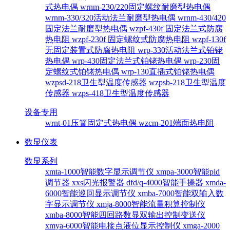
式热电偶
wrnm-230/220固定螺纹耐磨型热电偶
wrnm-330/320活动法兰耐磨型热电偶
wrnm-430/420
固定法兰耐磨型热电偶
wzpf-430f 固定法兰式防腐
热电阻
wzpf-230f 固定螺纹式防腐热电阻
wzpf-130f
无固定装置式防腐热电阻
wrp-330活动法兰式铂铑
热电偶
wrp-430固定法兰式铂铑热电偶
wrp-230固
定螺纹式铂铑热电偶
wrp-130直插式铂铑热电偶
wzpsd-218卫生型温度传感器
wzpsb-218卫生型温度
传感器
wzps-418卫生型温度传感器
设备专用
wrnt-01压簧固定式热电偶
wzcm-201端面热电阻
数显仪表
数显系列
xmta-1000智能数字显示调节仪
xmpa-3000智能pid
调节器
xxs闪光报警器
dfd/q-4000智能手操器
xmda-
6000智能巡回显示调节仪
xmba-7000智能双输入数
字显示调节仪
xmja-8000智能流量积算控制仪
xmba-8000智能四回路数显双输出控制变送仪
xmya-6000智能电接点液位显示控制仪
xmga-2000