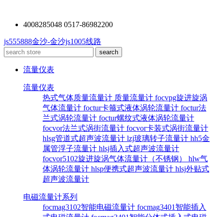
4008285048 0517-86982200
js555888金沙-金沙js1005线路
流量仪表
流量仪表
热式气体质量流量计
质量流量计
focvpg旋进旋涡
气体流量计
foctur卡箍式液体涡轮流量计
foctur法
兰式涡轮流量计
foctur螺纹式液体涡轮流量计
focvor法兰式涡街流量计
focvor卡装式涡街流量计
hlsg管道式超声波流量计
lzj玻璃转子流量计
hh5金
属管浮子流量计
hlsj插入式超声波流量计
focvor5102旋进旋涡气体流量计（不锈钢）
hlw气
体涡轮流量计
hlsp便携式超声波流量计
hlsj外贴式
超声波流量计
电磁流量计系列
focmag3102智能电磁流量计
focmag3401智能插入