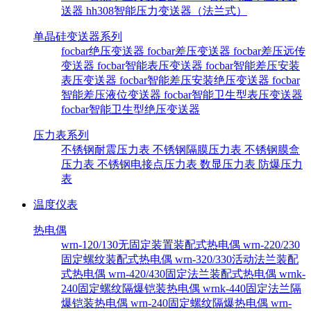
送器
hh308智能压力变送器（法兰式）
单晶硅变送器系列
focbar绝压变送器
focbar差压变送器
focbar差压远传
变送器
focbar智能表压变送器
focbar智能差压安装
表压变送器
focbar智能差压安装绝压变送器
focbar
智能差压液位变送器
focbar智能卫生型表压变送器
focbar智能卫生型绝压变送器
压力表系列
不锈钢耐震压力表
不锈钢隔膜压力表
不锈钢膜盒
压力表
不锈钢电接点压力表
数显压力表
防爆压力
表
温度仪表
热电偶
wrn-120/130无固定装置装配式热电偶
wrn-220/230
固定螺纹装配式热电偶
wrn-320/330活动法兰装配
式热电偶
wrn-420/430固定法兰装配式热电偶
wrnk-
240固定螺纹隔爆铠装热电偶
wrnk-440固定法兰隔
爆铠装热电偶
wrn-240固定螺纹隔爆热电偶
wrn-