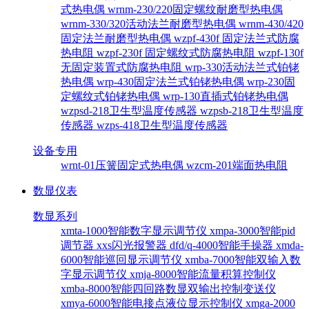
式热电偶
wrnm-230/220固定螺纹耐磨型热电偶
wrnm-330/320活动法兰耐磨型热电偶
wrnm-430/420
固定法兰耐磨型热电偶
wzpf-430f 固定法兰式防腐
热电阻
wzpf-230f 固定螺纹式防腐热电阻
wzpf-130f
无固定装置式防腐热电阻
wrp-330活动法兰式铂铑
热电偶
wrp-430固定法兰式铂铑热电偶
wrp-230固
定螺纹式铂铑热电偶
wrp-130直插式铂铑热电偶
wzpsd-218卫生型温度传感器
wzpsb-218卫生型温度
传感器
wzps-418卫生型温度传感器
设备专用
wrnt-01压簧固定式热电偶
wzcm-201端面热电阻
数显仪表
数显系列
xmta-1000智能数字显示调节仪
xmpa-3000智能pid
调节器
xxs闪光报警器
dfd/q-4000智能手操器
xmda-
6000智能巡回显示调节仪
xmba-7000智能双输入数
字显示调节仪
xmja-8000智能流量积算控制仪
xmba-8000智能四回路数显双输出控制变送仪
xmya-6000智能电接点液位显示控制仪
xmga-2000