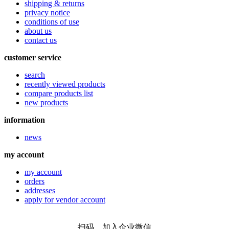
shipping & returns
privacy notice
conditions of use
about us
contact us
customer service
search
recently viewed products
compare products list
new products
information
news
my account
my account
orders
addresses
apply for vendor account
扫码，加入企业微信