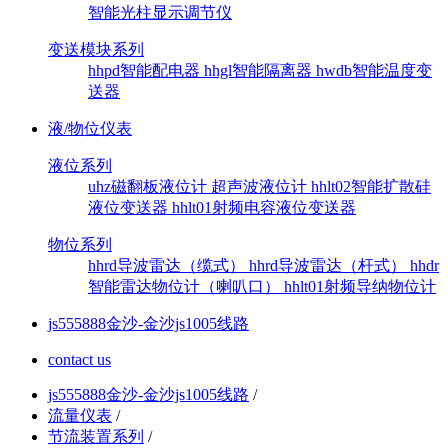
智能光柱显示调节仪
变送模块系列
hhpd智能配电器
hhgl智能隔离器
hwdb智能温度变
送器
液/物位仪表
液位系列
uhz磁翻板液位计
超声波液位计
hhlt02智能扩散硅
液位变送器
hhlt01射频电容液位变送器
物位系列
hhrd导波雷达（缆式）
hhrd导波雷达（杆式）
hhdr
智能雷达物位计（喇叭口）
hhlt01射频导纳物位计
js555888金沙-金沙js1005线路
contact us
js555888金沙-金沙js1005线路
/
流量仪表
/
节流装置系列
/