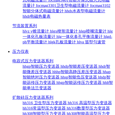
式电磁流量计
focmag3401智能分体式插入式电磁
流量计
focmag3301卫生型电磁流量计
focmag3102
智能分体式电磁流量计
hhds水表型电磁流量计
hhdr电磁热量表
节流装置系列
hlvz v锥流量计
hlgx楔形流量计
hlgp喷嘴流量计
hlg
一体化孔板流量计
hlg一体化多孔平衡流量计
hlgd-
ph平衡流量计
hlgk孔板流量计
hlva 笛型匀速管
压力仪表
电容式压力变送器系列
hhgp智能压力变送器
hhdp智能差压变送器
hhdr智
能微差压变送器
hhhp智能高静压差压变送器
hhap
智能绝对压力变送器
hhsp智能负压变送器
hhdp智
能远传压力变送器
hhgp智能远传压力变送器
hhlt智
能单法兰变送器
扩散硅压力变送器系列
hh316 卫生型压力变送器
hh316 高温型压力变送器
hh316常温型压力变送器
hh316数显型压力变送器
hh308智能型压力变送器
hh308智能高温型压力变