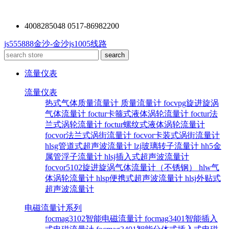
4008285048 0517-86982200
js555888金沙-金沙js1005线路
流量仪表
流量仪表
热式气体质量流量计
质量流量计
focvpg旋进旋涡
气体流量计
foctur卡箍式液体涡轮流量计
foctur法
兰式涡轮流量计
foctur螺纹式液体涡轮流量计
focvor法兰式涡街流量计
focvor卡装式涡街流量计
hlsg管道式超声波流量计
lzj玻璃转子流量计
hh5金
属管浮子流量计
hlsj插入式超声波流量计
focvor5102旋进旋涡气体流量计（不锈钢）
hlw气
体涡轮流量计
hlsp便携式超声波流量计
hlsj外贴式
超声波流量计
电磁流量计系列
focmag3102智能电磁流量计
focmag3401智能插入