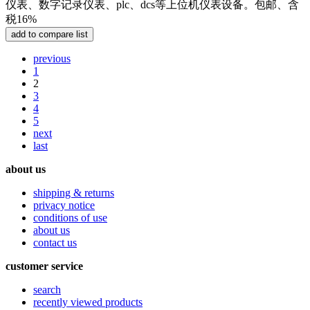
仪表、数字记录仪表、plc、dcs等上位机仪表设备。包邮、含
税16%
previous
1
2
3
4
5
next
last
about us
shipping & returns
privacy notice
conditions of use
about us
contact us
customer service
search
recently viewed products