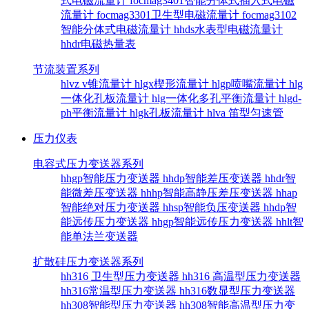
式电磁流量计
focmag3401智能分体式插入式电磁
流量计
focmag3301卫生型电磁流量计
focmag3102
智能分体式电磁流量计
hhds水表型电磁流量计
hhdr电磁热量表
节流装置系列
hlvz v锥流量计
hlgx楔形流量计
hlgp喷嘴流量计
hlg
一体化孔板流量计
hlg一体化多孔平衡流量计
hlgd-
ph平衡流量计
hlgk孔板流量计
hlva 笛型匀速管
压力仪表
电容式压力变送器系列
hhgp智能压力变送器
hhdp智能差压变送器
hhdr智
能微差压变送器
hhhp智能高静压差压变送器
hhap
智能绝对压力变送器
hhsp智能负压变送器
hhdp智
能远传压力变送器
hhgp智能远传压力变送器
hhlt智
能单法兰变送器
扩散硅压力变送器系列
hh316 卫生型压力变送器
hh316 高温型压力变送器
hh316常温型压力变送器
hh316数显型压力变送器
hh308智能型压力变送器
hh308智能高温型压力变