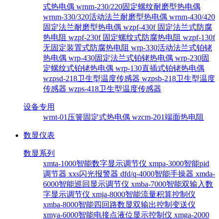
式热电偶
wrnm-230/220固定螺纹耐磨型热电偶
wrnm-330/320活动法兰耐磨型热电偶
wrnm-430/420
固定法兰耐磨型热电偶
wzpf-430f 固定法兰式防腐
热电阻
wzpf-230f 固定螺纹式防腐热电阻
wzpf-130f
无固定装置式防腐热电阻
wrp-330活动法兰式铂铑
热电偶
wrp-430固定法兰式铂铑热电偶
wrp-230固
定螺纹式铂铑热电偶
wrp-130直插式铂铑热电偶
wzpsd-218卫生型温度传感器
wzpsb-218卫生型温度
传感器
wzps-418卫生型温度传感器
设备专用
wrnt-01压簧固定式热电偶
wzcm-201端面热电阻
数显仪表
数显系列
xmta-1000智能数字显示调节仪
xmpa-3000智能pid
调节器
xxs闪光报警器
dfd/q-4000智能手操器
xmda-
6000智能巡回显示调节仪
xmba-7000智能双输入数
字显示调节仪
xmja-8000智能流量积算控制仪
xmba-8000智能四回路数显双输出控制变送仪
xmya-6000智能电接点液位显示控制仪
xmga-2000