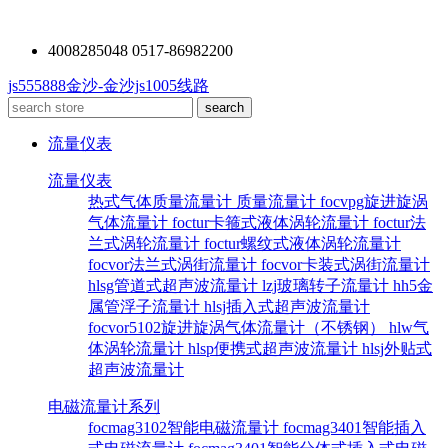
4008285048 0517-86982200
js555888金沙-金沙js1005线路
流量仪表
流量仪表
热式气体质量流量计
质量流量计
focvpg旋进旋涡
气体流量计
foctur卡箍式液体涡轮流量计
foctur法
兰式涡轮流量计
foctur螺纹式液体涡轮流量计
focvor法兰式涡街流量计
focvor卡装式涡街流量计
hlsg管道式超声波流量计
lzj玻璃转子流量计
hh5金
属管浮子流量计
hlsj插入式超声波流量计
focvor5102旋进旋涡气体流量计（不锈钢）
hlw气
体涡轮流量计
hlsp便携式超声波流量计
hlsj外贴式
超声波流量计
电磁流量计系列
focmag3102智能电磁流量计
focmag3401智能插入