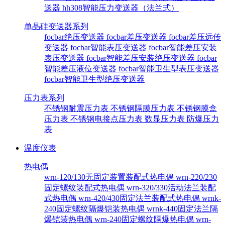
送器
hh308智能压力变送器（法兰式）
单晶硅变送器系列
focbar绝压变送器
focbar差压变送器
focbar差压远传
变送器
focbar智能表压变送器
focbar智能差压安装
表压变送器
focbar智能差压安装绝压变送器
focbar
智能差压液位变送器
focbar智能卫生型表压变送器
focbar智能卫生型绝压变送器
压力表系列
不锈钢耐震压力表
不锈钢隔膜压力表
不锈钢膜盒
压力表
不锈钢电接点压力表
数显压力表
防爆压力
表
温度仪表
热电偶
wrn-120/130无固定装置装配式热电偶
wrn-220/230
固定螺纹装配式热电偶
wrn-320/330活动法兰装配
式热电偶
wrn-420/430固定法兰装配式热电偶
wrnk-
240固定螺纹隔爆铠装热电偶
wrnk-440固定法兰隔
爆铠装热电偶
wrn-240固定螺纹隔爆热电偶
wrn-