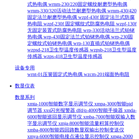
式热电偶
wrnm-230/220固定螺纹耐磨型热电偶
wrnm-330/320活动法兰耐磨型热电偶
wrnm-430/420
固定法兰耐磨型热电偶
wzpf-430f 固定法兰式防腐
热电阻
wzpf-230f 固定螺纹式防腐热电阻
wzpf-130f
无固定装置式防腐热电阻
wrp-330活动法兰式铂铑
热电偶
wrp-430固定法兰式铂铑热电偶
wrp-230固
定螺纹式铂铑热电偶
wrp-130直插式铂铑热电偶
wzpsd-218卫生型温度传感器
wzpsb-218卫生型温度
传感器
wzps-418卫生型温度传感器
设备专用
wrnt-01压簧固定式热电偶
wzcm-201端面热电阻
数显仪表
数显系列
xmta-1000智能数字显示调节仪
xmpa-3000智能pid
调节器
xxs闪光报警器
dfd/q-4000智能手操器
xmda-
6000智能巡回显示调节仪
xmba-7000智能双输入数
字显示调节仪
xmja-8000智能流量积算控制仪
xmba-8000智能四回路数显双输出控制变送仪
xmya-6000智能电接点液位显示控制仪
xmga-2000