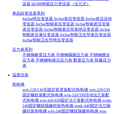
送器
hh308智能压力变送器（法兰式）
单晶硅变送器系列
focbar绝压变送器
focbar差压变送器
focbar差压远传
变送器
focbar智能表压变送器
focbar智能差压安装
表压变送器
focbar智能差压安装绝压变送器
focbar
智能差压液位变送器
focbar智能卫生型表压变送器
focbar智能卫生型绝压变送器
压力表系列
不锈钢耐震压力表
不锈钢隔膜压力表
不锈钢膜盒
压力表
不锈钢电接点压力表
数显压力表
防爆压力
表
温度仪表
热电偶
wrn-120/130无固定装置装配式热电偶
wrn-220/230
固定螺纹装配式热电偶
wrn-320/330活动法兰装配
式热电偶
wrn-420/430固定法兰装配式热电偶
wrnk-
240固定螺纹隔爆铠装热电偶
wrnk-440固定法兰隔
爆铠装热电偶
wrn-240固定螺纹隔爆热电偶
wrn-