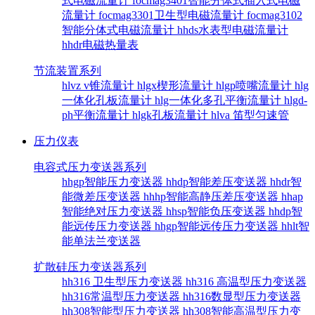
式电磁流量计
focmag3401智能分体式插入式电磁
流量计
focmag3301卫生型电磁流量计
focmag3102
智能分体式电磁流量计
hhds水表型电磁流量计
hhdr电磁热量表
节流装置系列
hlvz v锥流量计
hlgx楔形流量计
hlgp喷嘴流量计
hlg
一体化孔板流量计
hlg一体化多孔平衡流量计
hlgd-
ph平衡流量计
hlgk孔板流量计
hlva 笛型匀速管
压力仪表
电容式压力变送器系列
hhgp智能压力变送器
hhdp智能差压变送器
hhdr智
能微差压变送器
hhhp智能高静压差压变送器
hhap
智能绝对压力变送器
hhsp智能负压变送器
hhdp智
能远传压力变送器
hhgp智能远传压力变送器
hhlt智
能单法兰变送器
扩散硅压力变送器系列
hh316 卫生型压力变送器
hh316 高温型压力变送器
hh316常温型压力变送器
hh316数显型压力变送器
hh308智能型压力变送器
hh308智能高温型压力变