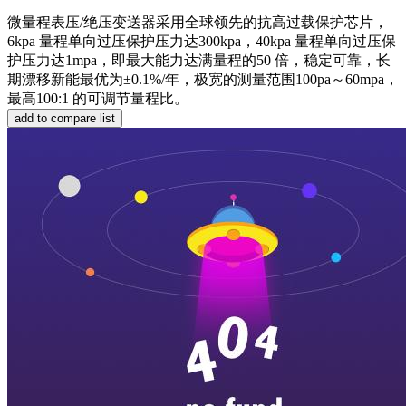
微量程表压/绝压变送器采用全球领先的抗高过载保护芯片，
6kpa 量程单向过压保护压力达300kpa，40kpa 量程单向过压保
护压力达1mpa，即最大能力达满量程的50 倍，稳定可靠，长
期漂移新能最优为±0.1%/年，极宽的测量范围100pa～60mpa，
最高100:1 的可调节量程比。