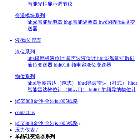
智能光柱显示调节仪
变送模块系列
hhpd智能配电器
hhgl智能隔离器
hwdb智能温度变
送器
液/物位仪表
液位系列
uhz磁翻板液位计
超声波液位计
hhlt02智能扩散硅
液位变送器
hhlt01射频电容液位变送器
物位系列
hhrd导波雷达（缆式）
hhrd导波雷达（杆式）
hhdr
智能雷达物位计（喇叭口）
hhlt01射频导纳物位计
js555888金沙-金沙js1005线路
contact us
js555888金沙-金沙js1005线路
/
压力仪表
/
单晶硅变送器系列