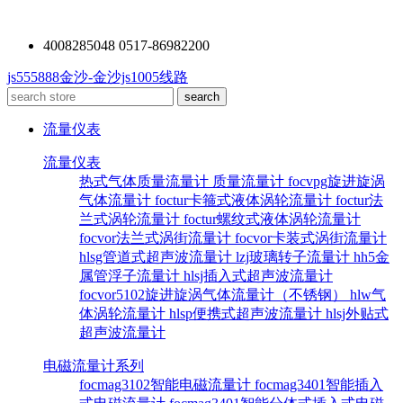
4008285048 0517-86982200
js555888金沙-金沙js1005线路
流量仪表
流量仪表
热式气体质量流量计
质量流量计
focvpg旋进旋涡
气体流量计
foctur卡箍式液体涡轮流量计
foctur法
兰式涡轮流量计
foctur螺纹式液体涡轮流量计
focvor法兰式涡街流量计
focvor卡装式涡街流量计
hlsg管道式超声波流量计
lzj玻璃转子流量计
hh5金
属管浮子流量计
hlsj插入式超声波流量计
focvor5102旋进旋涡气体流量计（不锈钢）
hlw气
体涡轮流量计
hlsp便携式超声波流量计
hlsj外贴式
超声波流量计
电磁流量计系列
focmag3102智能电磁流量计
focmag3401智能插入