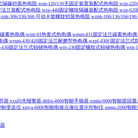
定法兰隔爆铠装热电阻
wzp-120/130无固定装置装配式热电阻
wzp-2
30固定法兰装配式热电阻
wzp-440固定螺纹隔爆装配式热电阻
wzp-
wzpk-306/336/366 可动卡套螺纹铠装热电阻
wzpk-106/136/16
螺纹碳素热电偶
wrnr-01热套式热电偶
wrnm-431固定法兰碳素热电
热电偶
wrnm-430/420固定法兰耐磨型热电偶
wzpf-430f 固定法
p-430固定法兰式铂铑热电偶
wrp-230固定螺纹式铂铑热电偶
wrp
d调节器
xxs闪光报警器
dfd/q-4000智能手操器
xmda-6000智能巡
出控制变送仪
xmya-6000智能电接点液位显示控制仪
xmga-2000
送器