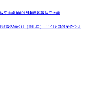
硅液位变送器
hhlt01射频电容液位变送器
dr智能雷达物位计（喇叭口）
hhlt01射频导纳物位计