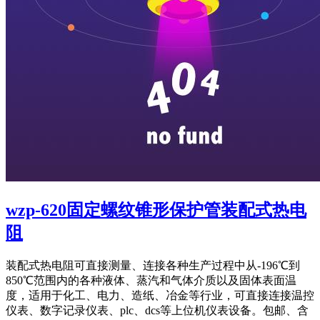
wzp-620固定螺纹锥形保护管装配式热电
阻
装配式热电阻可直接测量、连接各种生产过程中从-196℃到
850℃范围内的各种液体、蒸汽和气体介质以及固体表面温
度，适用于化工、电力、造纸、冶金等行业，可直接连接温控
仪表、数字记录仪表、plc、dcs等上位机仪表设备。包邮、含