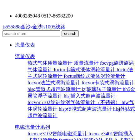
4008285048 0517-86982200
js555888金沙-金沙js1005线路
流量仪表
流量仪表
热式气体质量流量计
质量流量计
focvpg旋进旋涡
气体流量计
foctur卡箍式液体涡轮流量计
foctur法
兰式涡轮流量计
foctur螺纹式液体涡轮流量计
focvor法兰式涡街流量计
focvor卡装式涡街流量计
hlsg管道式超声波流量计
lzj玻璃转子流量计
hh5金
属管浮子流量计
hlsj插入式超声波流量计
focvor5102旋进旋涡气体流量计（不锈钢）
hlw气
体涡轮流量计
hlsp便携式超声波流量计
hlsj外贴式
超声波流量计
电磁流量计系列
focmag3102智能电磁流量计
focmag3401智能插入