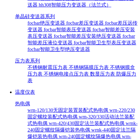
送器
hh308智能压力变送器（法兰式）
单晶硅变送器系列
focbar绝压变送器
focbar差压变送器
focbar差压远传
变送器
focbar智能表压变送器
focbar智能差压安装
表压变送器
focbar智能差压安装绝压变送器
focbar
智能差压液位变送器
focbar智能卫生型表压变送器
focbar智能卫生型绝压变送器
压力表系列
不锈钢耐震压力表
不锈钢隔膜压力表
不锈钢膜盒
压力表
不锈钢电接点压力表
数显压力表
防爆压力
表
温度仪表
热电偶
wrn-120/130无固定装置装配式热电偶
wrn-220/230
固定螺纹装配式热电偶
wrn-320/330活动法兰装配
式热电偶
wrn-420/430固定法兰装配式热电偶
wrnk-
240固定螺纹隔爆铠装热电偶
wrnk-440固定法兰隔
爆铠装热电偶
wrn-240固定螺纹隔爆热电偶
wrn-