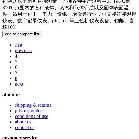
铠装式热电阻可直接测量、连接各种生产过程中从-196℃到
850℃范围内的各种液体、蒸汽和气体介质以及固体表面温
度，适用于化工、电力、造纸、冶金等行业，可直接连接温控
仪表、数字记录仪表、plc、dcs等上位机仪表设备。包邮、含
税16%
first
previous
4
5
6
7
8
next
about us
shipping & returns
privacy notice
conditions of use
about us
contact us
customer service