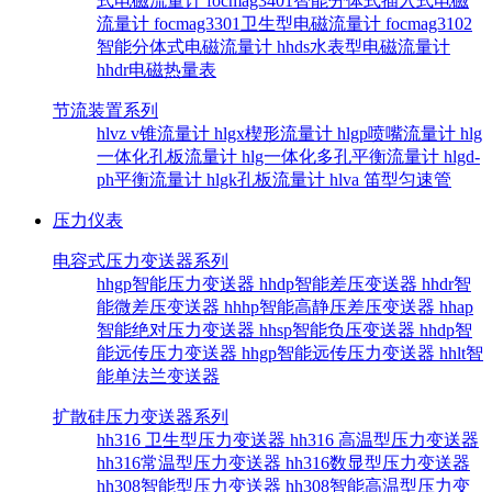
式电磁流量计
focmag3401智能分体式插入式电磁
流量计
focmag3301卫生型电磁流量计
focmag3102
智能分体式电磁流量计
hhds水表型电磁流量计
hhdr电磁热量表
节流装置系列
hlvz v锥流量计
hlgx楔形流量计
hlgp喷嘴流量计
hlg
一体化孔板流量计
hlg一体化多孔平衡流量计
hlgd-
ph平衡流量计
hlgk孔板流量计
hlva 笛型匀速管
压力仪表
电容式压力变送器系列
hhgp智能压力变送器
hhdp智能差压变送器
hhdr智
能微差压变送器
hhhp智能高静压差压变送器
hhap
智能绝对压力变送器
hhsp智能负压变送器
hhdp智
能远传压力变送器
hhgp智能远传压力变送器
hhlt智
能单法兰变送器
扩散硅压力变送器系列
hh316 卫生型压力变送器
hh316 高温型压力变送器
hh316常温型压力变送器
hh316数显型压力变送器
hh308智能型压力变送器
hh308智能高温型压力变