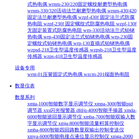
式热电偶
wrnm-230/220固定螺纹耐磨型热电偶
wrnm-330/320活动法兰耐磨型热电偶
wrnm-430/420
固定法兰耐磨型热电偶
wzpf-430f 固定法兰式防腐
热电阻
wzpf-230f 固定螺纹式防腐热电阻
wzpf-130f
无固定装置式防腐热电阻
wrp-330活动法兰式铂铑
热电偶
wrp-430固定法兰式铂铑热电偶
wrp-230固
定螺纹式铂铑热电偶
wrp-130直插式铂铑热电偶
wzpsd-218卫生型温度传感器
wzpsb-218卫生型温度
传感器
wzps-418卫生型温度传感器
设备专用
wrnt-01压簧固定式热电偶
wzcm-201端面热电阻
数显仪表
数显系列
xmta-1000智能数字显示调节仪
xmpa-3000智能pid
调节器
xxs闪光报警器
dfd/q-4000智能手操器
xmda-
6000智能巡回显示调节仪
xmba-7000智能双输入数
字显示调节仪
xmja-8000智能流量积算控制仪
xmba-8000智能四回路数显双输出控制变送仪
xmya-6000智能电接点液位显示控制仪
xmga-2000