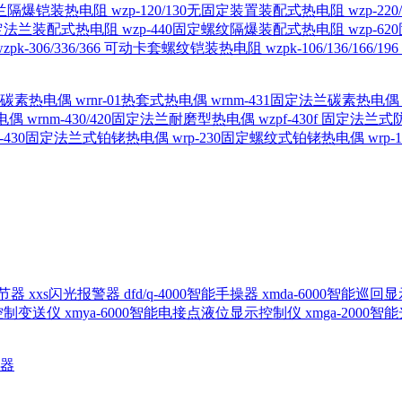
定法兰隔爆铠装热电阻
wzp-120/130无固定装置装配式热电阻
wzp-2
30固定法兰装配式热电阻
wzp-440固定螺纹隔爆装配式热电阻
wzp-
wzpk-306/336/366 可动卡套螺纹铠装热电阻
wzpk-106/136/16
螺纹碳素热电偶
wrnr-01热套式热电偶
wrnm-431固定法兰碳素热电
热电偶
wrnm-430/420固定法兰耐磨型热电偶
wzpf-430f 固定法
p-430固定法兰式铂铑热电偶
wrp-230固定螺纹式铂铑热电偶
wrp
d调节器
xxs闪光报警器
dfd/q-4000智能手操器
xmda-6000智能巡
出控制变送仪
xmya-6000智能电接点液位显示控制仪
xmga-2000
送器