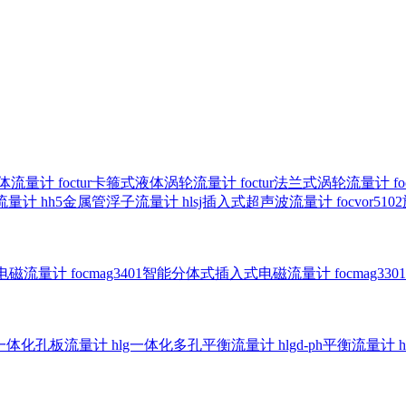
气体流量计
foctur卡箍式液体涡轮流量计
foctur法兰式涡轮流量计
f
子流量计
hh5金属管浮子流量计
hlsj插入式超声波流量计
focvor
入式电磁流量计
focmag3401智能分体式插入式电磁流量计
focmag
g一体化孔板流量计
hlg一体化多孔平衡流量计
hlgd-ph平衡流量计