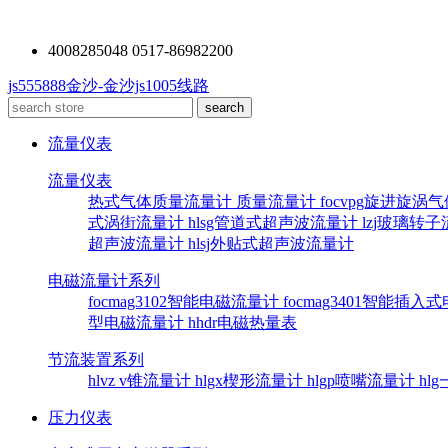
4008285048 0517-86982200
js555888金沙-金沙js1005线路
流量仪表
流量仪表
热式气体质量流量计
质量流量计
focvpg旋进旋涡
式涡街流量计
hlsg管道式超声波流量计
lzj玻璃转
超声波流量计
hlsj外贴式超声波流量计
电磁流量计系列
focmag3102智能电磁流量计
focmag3401智能插
型电磁流量计
hhdr电磁热量表
节流装置系列
hlvz v锥流量计
hlgx楔形流量计
hlgp喷嘴流量计
hl
压力仪表