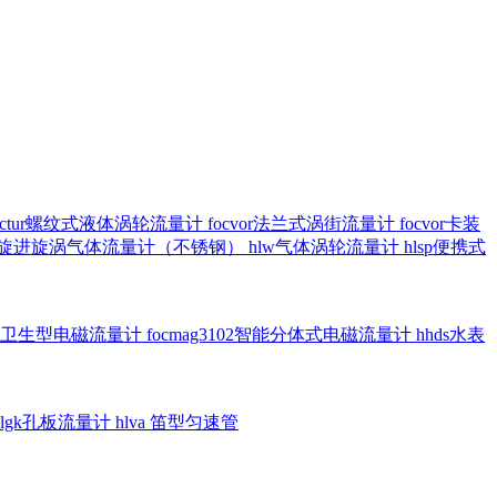
octur螺纹式液体涡轮流量计
focvor法兰式涡街流量计
focvor卡装
5102旋进旋涡气体流量计（不锈钢）
hlw气体涡轮流量计
hlsp便携式
3301卫生型电磁流量计
focmag3102智能分体式电磁流量计
hhds水表
hlgk孔板流量计
hlva 笛型匀速管