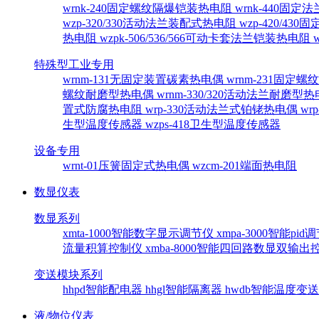
wrnk-240固定螺纹隔爆铠装热电阻
wrnk-440固
wzp-320/330活动法兰装配式热电阻
wzp-420/4
热电阻
wzpk-506/536/566可动卡套法兰铠装热电阻
特殊型工业专用
wrnm-131无固定装置碳素热电偶
wrnm-231固定
螺纹耐磨型热电偶
wrnm-330/320活动法兰耐磨型
置式防腐热电阻
wrp-330活动法兰式铂铑热电偶
wr
生型温度传感器
wzps-418卫生型温度传感器
设备专用
wrnt-01压簧固定式热电偶
wzcm-201端面热电阻
数显仪表
数显系列
xmta-1000智能数字显示调节仪
xmpa-3000智能pi
流量积算控制仪
xmba-8000智能四回路数显双输
变送模块系列
hhpd智能配电器
hhgl智能隔离器
hwdb智能温度变
液/物位仪表