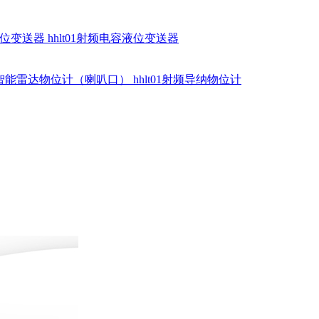
硅液位变送器
hhlt01射频电容液位变送器
dr智能雷达物位计（喇叭口）
hhlt01射频导纳物位计