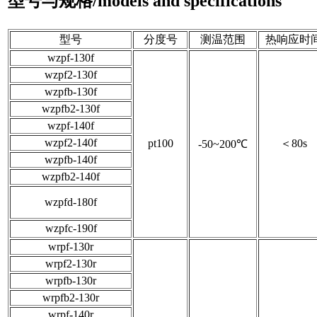
型号与规格/models and specifications
型号
分度号
测温范围
热响应时
wzpf-130f
wzpf2-130f
wzpfb-130f
wzpfb2-130f
wzpf-140f
wzpf2-140f
pt100
＜80s
-50~200℃
wzpfb-140f
wzpfb2-140f
wzpfd-180f
wzpfc-190f
wrpf-130r
wrpf2-130r
wrpfb-130r
wrpfb2-130r
wrpf-140r