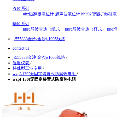
液位系列
uhz磁翻板液位计
超声波液位计
hhlt02智能扩散
物位系列
hhrd导波雷达（缆式）
hhrd导波雷达（杆式）
hh
js555888金沙-金沙js1005线路
contact us
js555888金沙-金沙js1005线路
/
温度仪表
/
特殊型工业专用
/
wzpf-130f无固定装置式防腐热电阻
/
wzpf-130f无固定装置式防腐热电阻