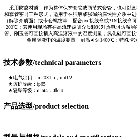
采用防腐材质，作为整体保护套管或两节式套管，也可以直
和套管密封三种形式，适用于在强酸或强碱的腐蚀性介质中进
（解除介质面）或卡套螺纹等，配合pvc接线盒或316l接线
200℃；若使用现场存在高流速被测介质颗粒对热电阻防腐
管、刚玉管可直接插入高温溶液中的温度测量；氮化硅可直接
金属溶液中的温度测量，耐温可达1400℃；特殊
技术参数/technical parameters
★电气出口：m20×1.5，npt1/2
★防护等级：ip65
★隔爆等级：dⅱbt4，dⅱct4
产品选型/product selection