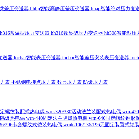
智能微差压变送器
hhhp智能高静压差压变送器
hhap智能绝对压力变
hh316常温型压力变送器
hh316数显型压力变送器
hh308智能型
传变送器
focbar智能表压变送器
focbar智能差压安装表压变送器
fo
压力表
不锈钢电接点压力表
数显压力表
防爆压力表
230固定螺纹装配式热电偶
wrn-320/330活动法兰装配式热电偶
wrn-
螺纹隔爆热电偶
wrn-440固定法兰隔爆热电偶
wrn-640固定螺纹锥
6/236/296卡套螺纹式铠装热电偶
wrnk-106/136/196无固定装置式