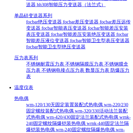
送器
hh308智能压力变送器（法兰式）
单晶硅变送器系列
focbar绝压变送器
focbar差压变送器
focbar差压远传
变送器
focbar智能表压变送器
focbar智能差压安装
表压变送器
focbar智能差压安装绝压变送器
focbar
智能差压液位变送器
focbar智能卫生型表压变送器
focbar智能卫生型绝压变送器
压力表系列
不锈钢耐震压力表
不锈钢隔膜压力表
不锈钢膜盒
压力表
不锈钢电接点压力表
数显压力表
防爆压力
表
温度仪表
热电偶
wrn-120/130无固定装置装配式热电偶
wrn-220/230
固定螺纹装配式热电偶
wrn-320/330活动法兰装配
式热电偶
wrn-420/430固定法兰装配式热电偶
wrnk-
240固定螺纹隔爆铠装热电偶
wrnk-440固定法兰隔
爆铠装热电偶
wrn-240固定螺纹隔爆热电偶
wrn-