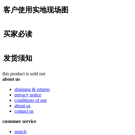
客户使用实地现场图
买家必读
发货须知
this product is sold out
about us
shipping & returns
privacy notice
conditions of use
about us
contact us
customer service
search