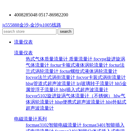
4008285048 0517-86982200
js555888金沙-金沙js1005线路
流量仪表
流量仪表
热式气体质量流量计
质量流量计
focvpg旋进旋涡
气体流量计
foctur卡箍式液体涡轮流量计
foctur法
兰式涡轮流量计
foctur螺纹式液体涡轮流量计
focvor法兰式涡街流量计
focvor卡装式涡街流量计
hlsg管道式超声波流量计
lzj玻璃转子流量计
hh5金
属管浮子流量计
hlsj插入式超声波流量计
focvor5102旋进旋涡气体流量计（不锈钢）
hlw气
体涡轮流量计
hlsp便携式超声波流量计
hlsj外贴式
超声波流量计
电磁流量计系列
focmag3102智能电磁流量计
focmag3401智能插入