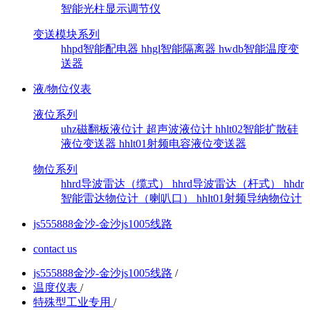
智能光柱显示调节仪
变送模块系列
hhpd智能配电器
hhgl智能隔离器
hwdb智能温度变
送器
液/物位仪表
液位系列
uhz磁翻板液位计
超声波液位计
hhlt02智能扩散硅
液位变送器
hhlt01射频电容液位变送器
物位系列
hhrd导波雷达（缆式）
hhrd导波雷达（杆式）
hhdr
智能雷达物位计（喇叭口）
hhlt01射频导纳物位计
js555888金沙-金沙js1005线路
contact us
js555888金沙-金沙js1005线路
/
温度仪表
/
特殊型工业专用
/