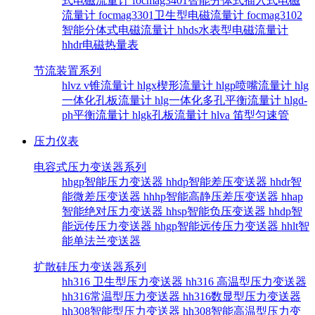
式电磁流量计
focmag3401智能分体式插入式电磁
流量计
focmag3301卫生型电磁流量计
focmag3102
智能分体式电磁流量计
hhds水表型电磁流量计
hhdr电磁热量表
节流装置系列
hlvz v锥流量计
hlgx楔形流量计
hlgp喷嘴流量计
hlg
一体化孔板流量计
hlg一体化多孔平衡流量计
hlgd-
ph平衡流量计
hlgk孔板流量计
hlva 笛型匀速管
压力仪表
电容式压力变送器系列
hhgp智能压力变送器
hhdp智能差压变送器
hhdr智
能微差压变送器
hhhp智能高静压差压变送器
hhap
智能绝对压力变送器
hhsp智能负压变送器
hhdp智
能远传压力变送器
hhgp智能远传压力变送器
hhlt智
能单法兰变送器
扩散硅压力变送器系列
hh316 卫生型压力变送器
hh316 高温型压力变送器
hh316常温型压力变送器
hh316数显型压力变送器
hh308智能型压力变送器
hh308智能高温型压力变