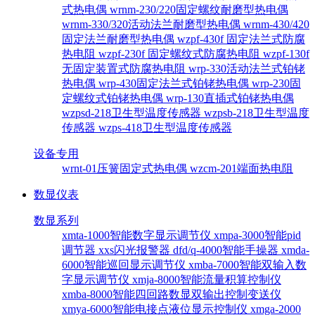
式热电偶
wrnm-230/220固定螺纹耐磨型热电偶
wrnm-330/320活动法兰耐磨型热电偶
wrnm-430/420
固定法兰耐磨型热电偶
wzpf-430f 固定法兰式防腐
热电阻
wzpf-230f 固定螺纹式防腐热电阻
wzpf-130f
无固定装置式防腐热电阻
wrp-330活动法兰式铂铑
热电偶
wrp-430固定法兰式铂铑热电偶
wrp-230固
定螺纹式铂铑热电偶
wrp-130直插式铂铑热电偶
wzpsd-218卫生型温度传感器
wzpsb-218卫生型温度
传感器
wzps-418卫生型温度传感器
设备专用
wrnt-01压簧固定式热电偶
wzcm-201端面热电阻
数显仪表
数显系列
xmta-1000智能数字显示调节仪
xmpa-3000智能pid
调节器
xxs闪光报警器
dfd/q-4000智能手操器
xmda-
6000智能巡回显示调节仪
xmba-7000智能双输入数
字显示调节仪
xmja-8000智能流量积算控制仪
xmba-8000智能四回路数显双输出控制变送仪
xmya-6000智能电接点液位显示控制仪
xmga-2000