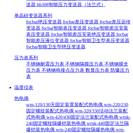
送器
hh308智能压力变送器（法兰式）
单晶硅变送器系列
focbar绝压变送器
focbar差压变送器
focbar差压远传
变送器
focbar智能表压变送器
focbar智能差压安装
表压变送器
focbar智能差压安装绝压变送器
focbar
智能差压液位变送器
focbar智能卫生型表压变送器
focbar智能卫生型绝压变送器
压力表系列
不锈钢耐震压力表
不锈钢隔膜压力表
不锈钢膜盒
压力表
不锈钢电接点压力表
数显压力表
防爆压力
表
温度仪表
热电偶
wrn-120/130无固定装置装配式热电偶
wrn-220/230
固定螺纹装配式热电偶
wrn-320/330活动法兰装配
式热电偶
wrn-420/430固定法兰装配式热电偶
wrnk-
240固定螺纹隔爆铠装热电偶
wrnk-440固定法兰隔
爆铠装热电偶
wrn-240固定螺纹隔爆热电偶
wrn-