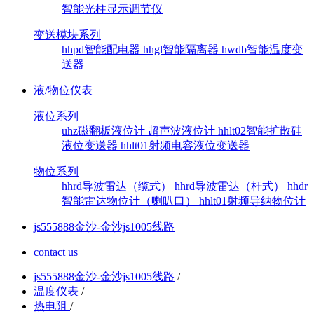
智能光柱显示调节仪
变送模块系列
hhpd智能配电器
hhgl智能隔离器
hwdb智能温度变
送器
液/物位仪表
液位系列
uhz磁翻板液位计
超声波液位计
hhlt02智能扩散硅
液位变送器
hhlt01射频电容液位变送器
物位系列
hhrd导波雷达（缆式）
hhrd导波雷达（杆式）
hhdr
智能雷达物位计（喇叭口）
hhlt01射频导纳物位计
js555888金沙-金沙js1005线路
contact us
js555888金沙-金沙js1005线路
/
温度仪表
/
热电阻
/