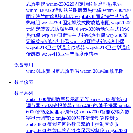
式热电偶
wrnm-230/220固定螺纹耐磨型热电偶
wrnm-330/320活动法兰耐磨型热电偶
wrnm-430/420
固定法兰耐磨型热电偶
wzpf-430f 固定法兰式防腐
热电阻
wzpf-230f 固定螺纹式防腐热电阻
wzpf-130f
无固定装置式防腐热电阻
wrp-330活动法兰式铂铑
热电偶
wrp-430固定法兰式铂铑热电偶
wrp-230固
定螺纹式铂铑热电偶
wrp-130直插式铂铑热电偶
wzpsd-218卫生型温度传感器
wzpsb-218卫生型温度
传感器
wzps-418卫生型温度传感器
设备专用
wrnt-01压簧固定式热电偶
wzcm-201端面热电阻
数显仪表
数显系列
xmta-1000智能数字显示调节仪
xmpa-3000智能pid
调节器
xxs闪光报警器
dfd/q-4000智能手操器
xmda-
6000智能巡回显示调节仪
xmba-7000智能双输入数
字显示调节仪
xmja-8000智能流量积算控制仪
xmba-8000智能四回路数显双输出控制变送仪
xmya-6000智能电接点液位显示控制仪
xmga-2000