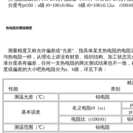
分度号pt100：a级 r0=100±0.06ω b级 r0=100±0.12ω r100/r0=
热电阻的测温精度
测量精度又称允许偏差或“允差”，指具体某支热电阻的电阻
与热电阻一样，从理论上讲没有材质、组织结构、加工状态完
准分度表有偏差，任何一支热电阻的两次测试结果也不一致，
度或偏差的大小吧热电阻分为a、b级，详见下表：
精
性能 类别
测温允差（℃）
铂电阻
p
名义电阻r0（ω）
p
基本误差
电阻比（r100/r0）
铂
测温范围（℃）
铂电阻