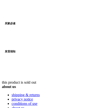
买家必读
发货须知
this product is sold out
about us
shipping & returns
privacy notice
conditions of use
about us