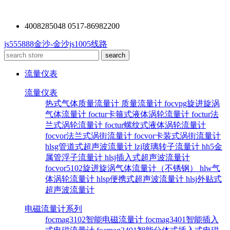
4008285048 0517-86982200
js555888金沙-金沙js1005线路
流量仪表
流量仪表
热式气体质量流量计
质量流量计
focvpg旋进旋涡
气体流量计
foctur卡箍式液体涡轮流量计
foctur法
兰式涡轮流量计
foctur螺纹式液体涡轮流量计
focvor法兰式涡街流量计
focvor卡装式涡街流量计
hlsg管道式超声波流量计
lzj玻璃转子流量计
hh5金
属管浮子流量计
hlsj插入式超声波流量计
focvor5102旋进旋涡气体流量计（不锈钢）
hlw气
体涡轮流量计
hlsp便携式超声波流量计
hlsj外贴式
超声波流量计
电磁流量计系列
focmag3102智能电磁流量计
focmag3401智能插入