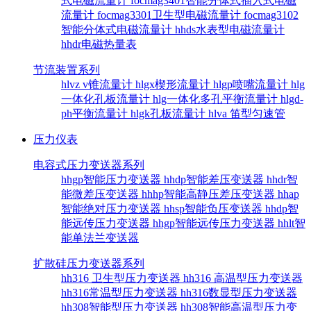
式电磁流量计
focmag3401智能分体式插入式电磁
流量计
focmag3301卫生型电磁流量计
focmag3102
智能分体式电磁流量计
hhds水表型电磁流量计
hhdr电磁热量表
节流装置系列
hlvz v锥流量计
hlgx楔形流量计
hlgp喷嘴流量计
hlg
一体化孔板流量计
hlg一体化多孔平衡流量计
hlgd-
ph平衡流量计
hlgk孔板流量计
hlva 笛型匀速管
压力仪表
电容式压力变送器系列
hhgp智能压力变送器
hhdp智能差压变送器
hhdr智
能微差压变送器
hhhp智能高静压差压变送器
hhap
智能绝对压力变送器
hhsp智能负压变送器
hhdp智
能远传压力变送器
hhgp智能远传压力变送器
hhlt智
能单法兰变送器
扩散硅压力变送器系列
hh316 卫生型压力变送器
hh316 高温型压力变送器
hh316常温型压力变送器
hh316数显型压力变送器
hh308智能型压力变送器
hh308智能高温型压力变