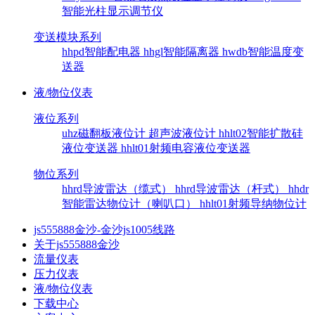
智能光柱显示调节仪
变送模块系列
hhpd智能配电器
hhgl智能隔离器
hwdb智能温度变
送器
液/物位仪表
液位系列
uhz磁翻板液位计
超声波液位计
hhlt02智能扩散硅
液位变送器
hhlt01射频电容液位变送器
物位系列
hhrd导波雷达（缆式）
hhrd导波雷达（杆式）
hhdr
智能雷达物位计（喇叭口）
hhlt01射频导纳物位计
js555888金沙-金沙js1005线路
关于js555888金沙
流量仪表
压力仪表
液/物位仪表
下载中心