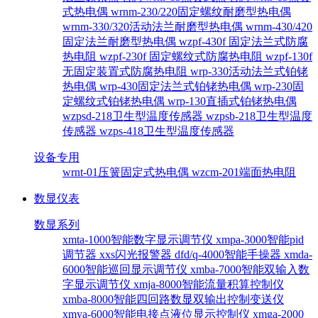
式热电偶
wrnm-230/220固定螺纹耐磨型热电偶
wrnm-330/320活动法兰耐磨型热电偶
wrnm-430/420
固定法兰耐磨型热电偶
wzpf-430f 固定法兰式防腐
热电阻
wzpf-230f 固定螺纹式防腐热电阻
wzpf-130f
无固定装置式防腐热电阻
wrp-330活动法兰式铂铑
热电偶
wrp-430固定法兰式铂铑热电偶
wrp-230固
定螺纹式铂铑热电偶
wrp-130直插式铂铑热电偶
wzpsd-218卫生型温度传感器
wzpsb-218卫生型温度
传感器
wzps-418卫生型温度传感器
设备专用
wrnt-01压簧固定式热电偶
wzcm-201端面热电阻
数显仪表
数显系列
xmta-1000智能数字显示调节仪
xmpa-3000智能pid
调节器
xxs闪光报警器
dfd/q-4000智能手操器
xmda-
6000智能巡回显示调节仪
xmba-7000智能双输入数
字显示调节仪
xmja-8000智能流量积算控制仪
xmba-8000智能四回路数显双输出控制变送仪
xmya-6000智能电接点液位显示控制仪
xmga-2000