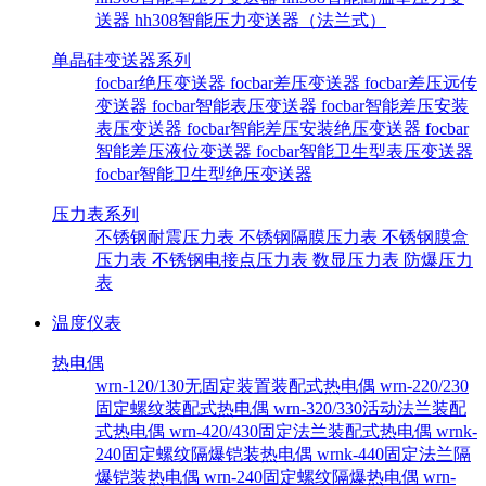
送器
hh308智能压力变送器（法兰式）
单晶硅变送器系列
focbar绝压变送器
focbar差压变送器
focbar差压远传
变送器
focbar智能表压变送器
focbar智能差压安装
表压变送器
focbar智能差压安装绝压变送器
focbar
智能差压液位变送器
focbar智能卫生型表压变送器
focbar智能卫生型绝压变送器
压力表系列
不锈钢耐震压力表
不锈钢隔膜压力表
不锈钢膜盒
压力表
不锈钢电接点压力表
数显压力表
防爆压力
表
温度仪表
热电偶
wrn-120/130无固定装置装配式热电偶
wrn-220/230
固定螺纹装配式热电偶
wrn-320/330活动法兰装配
式热电偶
wrn-420/430固定法兰装配式热电偶
wrnk-
240固定螺纹隔爆铠装热电偶
wrnk-440固定法兰隔
爆铠装热电偶
wrn-240固定螺纹隔爆热电偶
wrn-