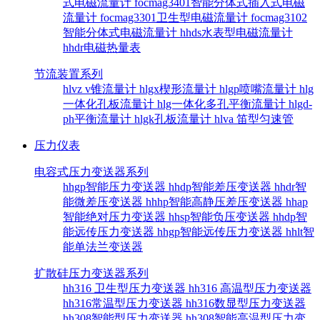
式电磁流量计
focmag3401智能分体式插入式电磁
流量计
focmag3301卫生型电磁流量计
focmag3102
智能分体式电磁流量计
hhds水表型电磁流量计
hhdr电磁热量表
节流装置系列
hlvz v锥流量计
hlgx楔形流量计
hlgp喷嘴流量计
hlg
一体化孔板流量计
hlg一体化多孔平衡流量计
hlgd-
ph平衡流量计
hlgk孔板流量计
hlva 笛型匀速管
压力仪表
电容式压力变送器系列
hhgp智能压力变送器
hhdp智能差压变送器
hhdr智
能微差压变送器
hhhp智能高静压差压变送器
hhap
智能绝对压力变送器
hhsp智能负压变送器
hhdp智
能远传压力变送器
hhgp智能远传压力变送器
hhlt智
能单法兰变送器
扩散硅压力变送器系列
hh316 卫生型压力变送器
hh316 高温型压力变送器
hh316常温型压力变送器
hh316数显型压力变送器
hh308智能型压力变送器
hh308智能高温型压力变