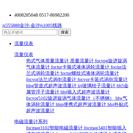
4008285048 0517-86982200
js555888金沙-金沙js1005线路
流量仪表
流量仪表
热式气体质量流量计
质量流量计
focvpg旋进旋涡
气体流量计
foctur卡箍式液体涡轮流量计
foctur法
兰式涡轮流量计
foctur螺纹式液体涡轮流量计
focvor法兰式涡街流量计
focvor卡装式涡街流量计
hlsg管道式超声波流量计
lzj玻璃转子流量计
hh5金
属管浮子流量计
hlsj插入式超声波流量计
focvor5102旋进旋涡气体流量计（不锈钢）
hlw气
体涡轮流量计
hlsp便携式超声波流量计
hlsj外贴式
超声波流量计
电磁流量计系列
focmag3102智能电磁流量计
focmag3401智能插入