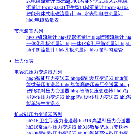
式电磁流量计
focmag3401智能分体式插入式电磁
流量计
focmag3301卫生型电磁流量计
focmag3102
智能分体式电磁流量计
hhds水表型电磁流量计
hhdr电磁热量表
节流装置系列
hlvz v锥流量计
hlgx楔形流量计
hlgp喷嘴流量计
hlg
一体化孔板流量计
hlg一体化多孔平衡流量计
hlgd-
ph平衡流量计
hlgk孔板流量计
hlva 笛型匀速管
压力仪表
电容式压力变送器系列
hhgp智能压力变送器
hhdp智能差压变送器
hhdr智
能微差压变送器
hhhp智能高静压差压变送器
hhap
智能绝对压力变送器
hhsp智能负压变送器
hhdp智
能远传压力变送器
hhgp智能远传压力变送器
hhlt智
能单法兰变送器
扩散硅压力变送器系列
hh316 卫生型压力变送器
hh316 高温型压力变送器
hh316常温型压力变送器
hh316数显型压力变送器
hh308智能型压力变送器
hh308智能高温型压力变