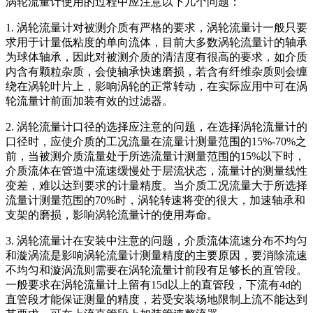
涡轮流量计使用的过程中应注意以下几个问题：
1. 涡轮流量计对被测介质有严格的要求，涡轮流量计一般只要
求用于计量低粘度的单向流体，目前大多数涡轮流量计的轴承
为球体轴承，因此对被测介质的清洁度有很高的要求，如介质
内含有颗粒杂质，会使轴承快速磨损，若含有纤维杂质则会缠
绕在涡轮叶片上，影响涡轮的正常转动，在实际应用中可在涡
轮流量计前面加装有效的过滤器。
2. 涡轮流量计口径的选择应注意的问题，在选择涡轮流量计的
口径时，应使介质的工况流量在流量计测量范围的15%-70%之
前，当被测介质流量处于所选流量计测量范围的15%以下时，
介质流体在管道中流速缓慢处于层流状态，流量计的测量线性
变差，难以达到要求的计量精度。当介质工况流量大于所选择
流量计测量范围的70%时，涡轮转速将变的很大，加速轴承和
支架的磨损，影响涡轮流量计的使用寿命。
3. 涡轮流量计在安装中注意的问题，介质流体流速分布不均匀
和漩涡流是影响涡轮流量计测量精度的主要原因，要消除流速
不均匀和漩涡流则需要在涡轮流量计前段有足够长的直管段。
一般要求在涡轮流量计上留有15d以上的直管段，下流有4d的
直管段才能保证测量的精度，若受安装场地限制上流不能达到