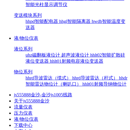
智能光柱显示调节仪
变送模块系列
hhpd智能配电器
hhgl智能隔离器
hwdb智能温度变
送器
液/物位仪表
液位系列
uhz磁翻板液位计
超声波液位计
hhlt02智能扩散硅
液位变送器
hhlt01射频电容液位变送器
物位系列
hhrd导波雷达（缆式）
hhrd导波雷达（杆式）
hhdr
智能雷达物位计（喇叭口）
hhlt01射频导纳物位计
js555888金沙-金沙js1005线路
关于js555888金沙
流量仪表
压力仪表
液/物位仪表
下载中心