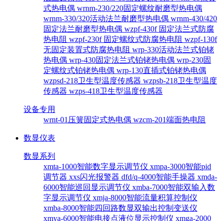
式热电偶
wrnm-230/220固定螺纹耐磨型热电偶
wrnm-330/320活动法兰耐磨型热电偶
wrnm-430/420
固定法兰耐磨型热电偶
wzpf-430f 固定法兰式防腐
热电阻
wzpf-230f 固定螺纹式防腐热电阻
wzpf-130f
无固定装置式防腐热电阻
wrp-330活动法兰式铂铑
热电偶
wrp-430固定法兰式铂铑热电偶
wrp-230固
定螺纹式铂铑热电偶
wrp-130直插式铂铑热电偶
wzpsd-218卫生型温度传感器
wzpsb-218卫生型温度
传感器
wzps-418卫生型温度传感器
设备专用
wrnt-01压簧固定式热电偶
wzcm-201端面热电阻
数显仪表
数显系列
xmta-1000智能数字显示调节仪
xmpa-3000智能pid
调节器
xxs闪光报警器
dfd/q-4000智能手操器
xmda-
6000智能巡回显示调节仪
xmba-7000智能双输入数
字显示调节仪
xmja-8000智能流量积算控制仪
xmba-8000智能四回路数显双输出控制变送仪
xmya-6000智能电接点液位显示控制仪
xmga-2000