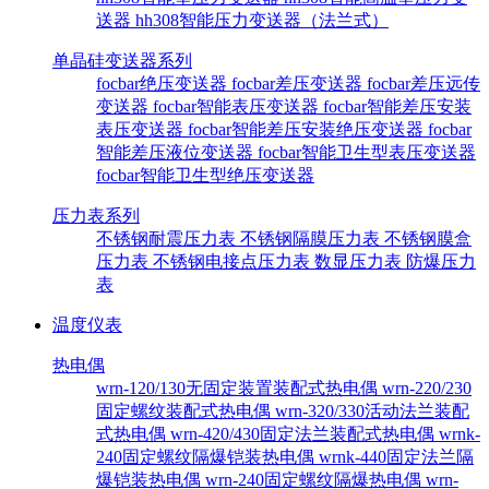
送器
hh308智能压力变送器（法兰式）
单晶硅变送器系列
focbar绝压变送器
focbar差压变送器
focbar差压远传
变送器
focbar智能表压变送器
focbar智能差压安装
表压变送器
focbar智能差压安装绝压变送器
focbar
智能差压液位变送器
focbar智能卫生型表压变送器
focbar智能卫生型绝压变送器
压力表系列
不锈钢耐震压力表
不锈钢隔膜压力表
不锈钢膜盒
压力表
不锈钢电接点压力表
数显压力表
防爆压力
表
温度仪表
热电偶
wrn-120/130无固定装置装配式热电偶
wrn-220/230
固定螺纹装配式热电偶
wrn-320/330活动法兰装配
式热电偶
wrn-420/430固定法兰装配式热电偶
wrnk-
240固定螺纹隔爆铠装热电偶
wrnk-440固定法兰隔
爆铠装热电偶
wrn-240固定螺纹隔爆热电偶
wrn-