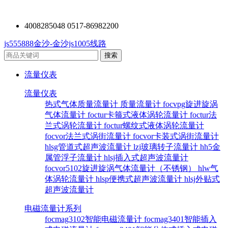
4008285048 0517-86982200
js555888金沙-金沙js1005线路
流量仪表
流量仪表
热式气体质量流量计
质量流量计
focvpg旋进旋涡
气体流量计
foctur卡箍式液体涡轮流量计
foctur法
兰式涡轮流量计
foctur螺纹式液体涡轮流量计
focvor法兰式涡街流量计
focvor卡装式涡街流量计
hlsg管道式超声波流量计
lzj玻璃转子流量计
hh5金
属管浮子流量计
hlsj插入式超声波流量计
focvor5102旋进旋涡气体流量计（不锈钢）
hlw气
体涡轮流量计
hlsp便携式超声波流量计
hlsj外贴式
超声波流量计
电磁流量计系列
focmag3102智能电磁流量计
focmag3401智能插入