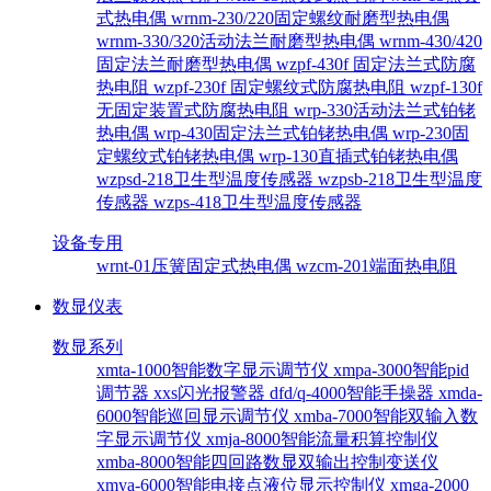
式热电偶
wrnm-230/220固定螺纹耐磨型热电偶
wrnm-330/320活动法兰耐磨型热电偶
wrnm-430/420
固定法兰耐磨型热电偶
wzpf-430f 固定法兰式防腐
热电阻
wzpf-230f 固定螺纹式防腐热电阻
wzpf-130f
无固定装置式防腐热电阻
wrp-330活动法兰式铂铑
热电偶
wrp-430固定法兰式铂铑热电偶
wrp-230固
定螺纹式铂铑热电偶
wrp-130直插式铂铑热电偶
wzpsd-218卫生型温度传感器
wzpsb-218卫生型温度
传感器
wzps-418卫生型温度传感器
设备专用
wrnt-01压簧固定式热电偶
wzcm-201端面热电阻
数显仪表
数显系列
xmta-1000智能数字显示调节仪
xmpa-3000智能pid
调节器
xxs闪光报警器
dfd/q-4000智能手操器
xmda-
6000智能巡回显示调节仪
xmba-7000智能双输入数
字显示调节仪
xmja-8000智能流量积算控制仪
xmba-8000智能四回路数显双输出控制变送仪
xmya-6000智能电接点液位显示控制仪
xmga-2000