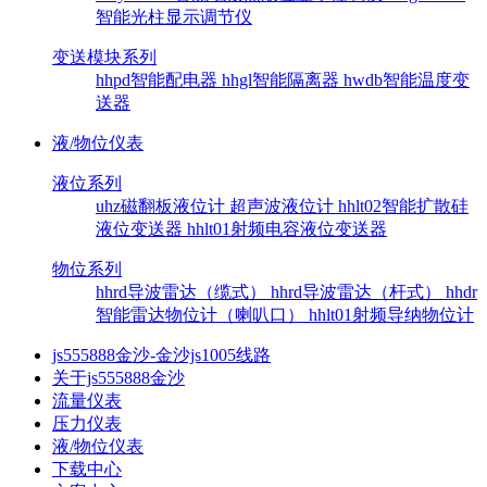
智能光柱显示调节仪
变送模块系列
hhpd智能配电器
hhgl智能隔离器
hwdb智能温度变
送器
液/物位仪表
液位系列
uhz磁翻板液位计
超声波液位计
hhlt02智能扩散硅
液位变送器
hhlt01射频电容液位变送器
物位系列
hhrd导波雷达（缆式）
hhrd导波雷达（杆式）
hhdr
智能雷达物位计（喇叭口）
hhlt01射频导纳物位计
js555888金沙-金沙js1005线路
关于js555888金沙
流量仪表
压力仪表
液/物位仪表
下载中心