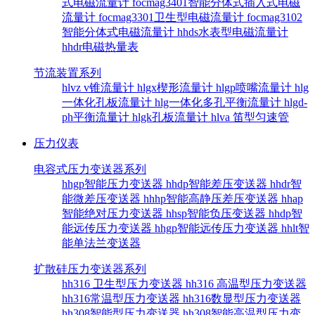
式电磁流量计
focmag3401智能分体式插入式电磁
流量计
focmag3301卫生型电磁流量计
focmag3102
智能分体式电磁流量计
hhds水表型电磁流量计
hhdr电磁热量表
节流装置系列
hlvz v锥流量计
hlgx楔形流量计
hlgp喷嘴流量计
hlg
一体化孔板流量计
hlg一体化多孔平衡流量计
hlgd-
ph平衡流量计
hlgk孔板流量计
hlva 笛型匀速管
压力仪表
电容式压力变送器系列
hhgp智能压力变送器
hhdp智能差压变送器
hhdr智
能微差压变送器
hhhp智能高静压差压变送器
hhap
智能绝对压力变送器
hhsp智能负压变送器
hhdp智
能远传压力变送器
hhgp智能远传压力变送器
hhlt智
能单法兰变送器
扩散硅压力变送器系列
hh316 卫生型压力变送器
hh316 高温型压力变送器
hh316常温型压力变送器
hh316数显型压力变送器
hh308智能型压力变送器
hh308智能高温型压力变