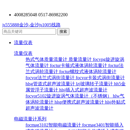
4008285048 0517-86982200
js555888金沙-金沙js1005线路
流量仪表
流量仪表
热式气体质量流量计
质量流量计
focvpg旋进旋涡
气体流量计
foctur卡箍式液体涡轮流量计
foctur法
兰式涡轮流量计
foctur螺纹式液体涡轮流量计
focvor法兰式涡街流量计
focvor卡装式涡街流量计
hlsg管道式超声波流量计
lzj玻璃转子流量计
hh5金
属管浮子流量计
hlsj插入式超声波流量计
focvor5102旋进旋涡气体流量计（不锈钢）
hlw气
体涡轮流量计
hlsp便携式超声波流量计
hlsj外贴式
超声波流量计
电磁流量计系列
focmag3102智能电磁流量计
focmag3401智能插入