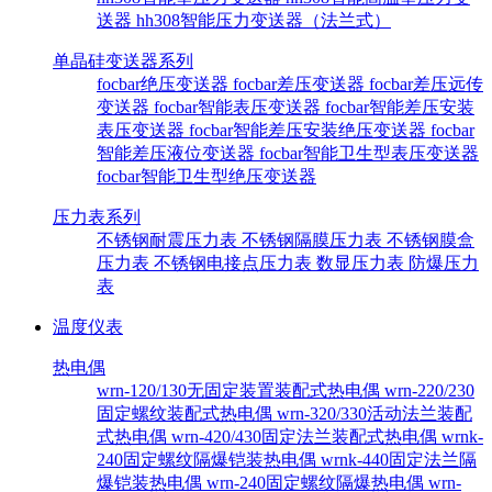
送器
hh308智能压力变送器（法兰式）
单晶硅变送器系列
focbar绝压变送器
focbar差压变送器
focbar差压远传
变送器
focbar智能表压变送器
focbar智能差压安装
表压变送器
focbar智能差压安装绝压变送器
focbar
智能差压液位变送器
focbar智能卫生型表压变送器
focbar智能卫生型绝压变送器
压力表系列
不锈钢耐震压力表
不锈钢隔膜压力表
不锈钢膜盒
压力表
不锈钢电接点压力表
数显压力表
防爆压力
表
温度仪表
热电偶
wrn-120/130无固定装置装配式热电偶
wrn-220/230
固定螺纹装配式热电偶
wrn-320/330活动法兰装配
式热电偶
wrn-420/430固定法兰装配式热电偶
wrnk-
240固定螺纹隔爆铠装热电偶
wrnk-440固定法兰隔
爆铠装热电偶
wrn-240固定螺纹隔爆热电偶
wrn-