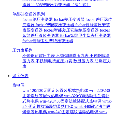
送器
hh308智能压力变送器（法兰式）
单晶硅变送器系列
focbar绝压变送器
focbar差压变送器
focbar差压远传
变送器
focbar智能表压变送器
focbar智能差压安装
表压变送器
focbar智能差压安装绝压变送器
focbar
智能差压液位变送器
focbar智能卫生型表压变送器
focbar智能卫生型绝压变送器
压力表系列
不锈钢耐震压力表
不锈钢隔膜压力表
不锈钢膜盒
压力表
不锈钢电接点压力表
数显压力表
防爆压力
表
温度仪表
热电偶
wrn-120/130无固定装置装配式热电偶
wrn-220/230
固定螺纹装配式热电偶
wrn-320/330活动法兰装配
式热电偶
wrn-420/430固定法兰装配式热电偶
wrnk-
240固定螺纹隔爆铠装热电偶
wrnk-440固定法兰隔
爆铠装热电偶
wrn-240固定螺纹隔爆热电偶
wrn-