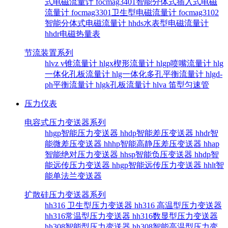
式电磁流量计
focmag3401智能分体式插入式电磁
流量计
focmag3301卫生型电磁流量计
focmag3102
智能分体式电磁流量计
hhds水表型电磁流量计
hhdr电磁热量表
节流装置系列
hlvz v锥流量计
hlgx楔形流量计
hlgp喷嘴流量计
hlg
一体化孔板流量计
hlg一体化多孔平衡流量计
hlgd-
ph平衡流量计
hlgk孔板流量计
hlva 笛型匀速管
压力仪表
电容式压力变送器系列
hhgp智能压力变送器
hhdp智能差压变送器
hhdr智
能微差压变送器
hhhp智能高静压差压变送器
hhap
智能绝对压力变送器
hhsp智能负压变送器
hhdp智
能远传压力变送器
hhgp智能远传压力变送器
hhlt智
能单法兰变送器
扩散硅压力变送器系列
hh316 卫生型压力变送器
hh316 高温型压力变送器
hh316常温型压力变送器
hh316数显型压力变送器
hh308智能型压力变送器
hh308智能高温型压力变