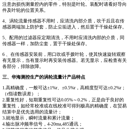
注意勿损伤测量腔内的零件，特别是叶轮。装配时请看好导向
件及叶轮的位置关系。
4、涡轮流量传感器不用时，应清洗内部介质，吹干后且在传
感器两端加上防护套，防止尘垢进入，然后置于干燥处保存。
5、配用的过滤器应定期清洗，不用时应清洗内部的介质，同
传感器一样，加防尘套，置于干燥处保存。
6 、在传感器安装前，用口吹或手拨叶轮，使其快速旋转观察
有无显示，当有显示时再安装传感器。若无显示，应检查有关
各部分，排除故障。
三、华海测控生产的涡轮流量计产品特点
1.高精确度，一般可达±1%r、±0.5%r，高精度型可达±0.2%r；
（r指读数误差）；
2.重复性好，短期重复性可达0.05%～0.2%，正是由于良好的
重复性，如经常校准或在线校准可得到极高的精确度，在贸易
结算中是优先选用的流量计；
3.就地显示，瞬时流量和累计流量；
4.输出脉冲频率信号，4-20ma,485通讯；