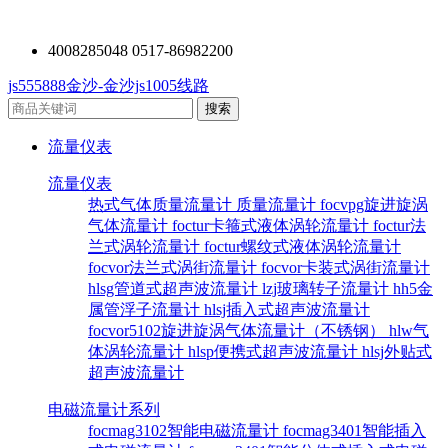
4008285048 0517-86982200
js555888金沙-金沙js1005线路
流量仪表
流量仪表
热式气体质量流量计
质量流量计
focvpg旋进旋涡
气体流量计
foctur卡箍式液体涡轮流量计
foctur法
兰式涡轮流量计
foctur螺纹式液体涡轮流量计
focvor法兰式涡街流量计
focvor卡装式涡街流量计
hlsg管道式超声波流量计
lzj玻璃转子流量计
hh5金
属管浮子流量计
hlsj插入式超声波流量计
focvor5102旋进旋涡气体流量计（不锈钢）
hlw气
体涡轮流量计
hlsp便携式超声波流量计
hlsj外贴式
超声波流量计
电磁流量计系列
focmag3102智能电磁流量计
focmag3401智能插入