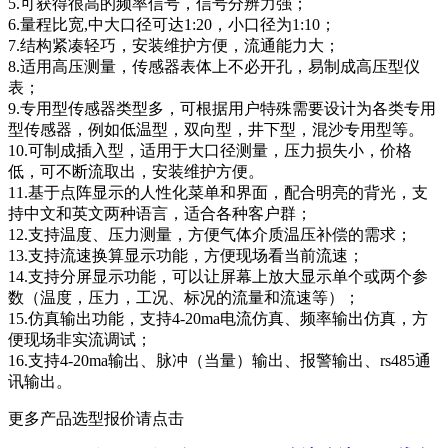
5.可获得很高的频率信号，信号分辨力强；
6.量程比宽,中大口径可达1:20，小口径为1:10；
7.结构紧凑轻巧，安装维护方便，流通能力大；
8.适用高压测量，传感器表体上不必开孔，易制成高压型仪
表；
9.专用型传感器类型多，可根据用户特殊需要设计为各类专用
型传感器，例如低温型，双向型，井下型，混沙专用型等。
10.可制成插入型，适用于大口径测量，压力损失小，价格
低，可不断流取出，安装维护方便。
11.基于点阵显示的人性化菜单和界面，配合明亮的背光，支
持中文和英文两种语言，适合各种客户群；
12.支持温度、压力测量，方便气体介质温压补偿的需求；
13.支持流速换算显示功能，方便现场看当前流速；
14.支持分屏显示功能，可以让屏幕上放大显示单个或两个参
数（温度，压力，工况、标况的流量和流速等）；
15.仿真输出功能，支持4-20ma电流仿真、频率输出仿真，方
便现场非实流调试；
16.支持4-20ma输出、脉冲（当量）输出、报警输出、rs485通
讯输出。
更多产品选型报价请点击