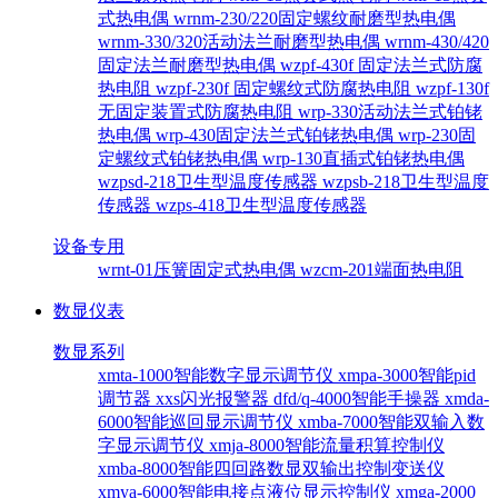
式热电偶
wrnm-230/220固定螺纹耐磨型热电偶
wrnm-330/320活动法兰耐磨型热电偶
wrnm-430/420
固定法兰耐磨型热电偶
wzpf-430f 固定法兰式防腐
热电阻
wzpf-230f 固定螺纹式防腐热电阻
wzpf-130f
无固定装置式防腐热电阻
wrp-330活动法兰式铂铑
热电偶
wrp-430固定法兰式铂铑热电偶
wrp-230固
定螺纹式铂铑热电偶
wrp-130直插式铂铑热电偶
wzpsd-218卫生型温度传感器
wzpsb-218卫生型温度
传感器
wzps-418卫生型温度传感器
设备专用
wrnt-01压簧固定式热电偶
wzcm-201端面热电阻
数显仪表
数显系列
xmta-1000智能数字显示调节仪
xmpa-3000智能pid
调节器
xxs闪光报警器
dfd/q-4000智能手操器
xmda-
6000智能巡回显示调节仪
xmba-7000智能双输入数
字显示调节仪
xmja-8000智能流量积算控制仪
xmba-8000智能四回路数显双输出控制变送仪
xmya-6000智能电接点液位显示控制仪
xmga-2000