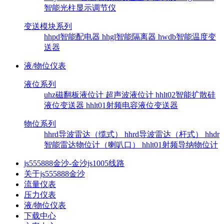
智能光柱显示调节仪
变送模块系列
hhpd智能配电器
hhgl智能隔离器
hwdb智能温度变
送器
液/物位仪表
液位系列
uhz磁翻板液位计
超声波液位计
hhlt02智能扩散硅
液位变送器
hhlt01射频电容液位变送器
物位系列
hhrd导波雷达（缆式）
hhrd导波雷达（杆式）
hhdr
智能雷达物位计（喇叭口）
hhlt01射频导纳物位计
js555888金沙-金沙js1005线路
关于js555888金沙
流量仪表
压力仪表
液/物位仪表
下载中心