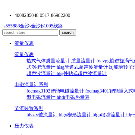
4008285048 0517-86982200
js555888金沙-金沙js1005线路
流量仪表
流量仪表
热式气体质量流量计
质量流量计
focvpg旋进旋涡
式涡街流量计
hlsg管道式超声波流量计
lzj玻璃转
超声波流量计
hlsj外贴式超声波流量计
电磁流量计系列
focmag3102智能电磁流量计
focmag3401智能插
型电磁流量计
hhdr电磁热量表
节流装置系列
hlvz v锥流量计
hlgx楔形流量计
hlgp喷嘴流量计
hl
压力仪表