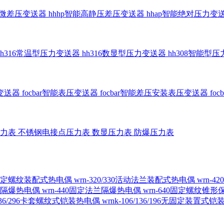
智能微差压变送器
hhhp智能高静压差压变送器
hhap智能绝对压力变
hh316常温型压力变送器
hh316数显型压力变送器
hh308智能型
传变送器
focbar智能表压变送器
focbar智能差压安装表压变送器
fo
压力表
不锈钢电接点压力表
数显压力表
防爆压力表
230固定螺纹装配式热电偶
wrn-320/330活动法兰装配式热电偶
wrn-
螺纹隔爆热电偶
wrn-440固定法兰隔爆热电偶
wrn-640固定螺纹锥
6/236/296卡套螺纹式铠装热电偶
wrnk-106/136/196无固定装置式