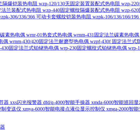
定法兰隔爆铠装热电阻
wzp-120/130无固定装置装配式热电阻
wzp-2
30固定法兰装配式热电阻
wzp-440固定螺纹隔爆装配式热电阻
wzp-
wzpk-306/336/366 可动卡套螺纹铠装热电阻
wzpk-106/136/16
螺纹碳素热电偶
wrnr-01热套式热电偶
wrnm-431固定法兰碳素热电
热电偶
wrnm-430/420固定法兰耐磨型热电偶
wzpf-430f 固定法
p-430固定法兰式铂铑热电偶
wrp-230固定螺纹式铂铑热电偶
wrp
d调节器
xxs闪光报警器
dfd/q-4000智能手操器
xmda-6000智能巡
出控制变送仪
xmya-6000智能电接点液位显示控制仪
xmga-2000
送器