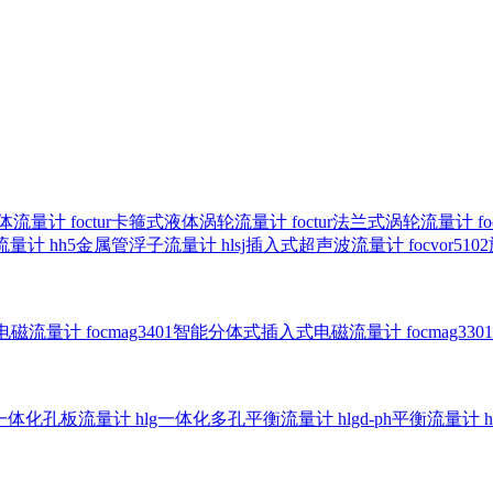
气体流量计
foctur卡箍式液体涡轮流量计
foctur法兰式涡轮流量计
f
子流量计
hh5金属管浮子流量计
hlsj插入式超声波流量计
focvor
入式电磁流量计
focmag3401智能分体式插入式电磁流量计
focmag
g一体化孔板流量计
hlg一体化多孔平衡流量计
hlgd-ph平衡流量计