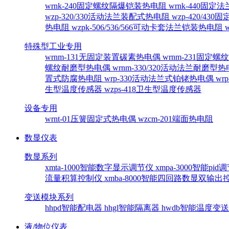
wrnk-240固定螺纹隔爆铠装热电阻
wrnk-440固
wzp-320/330活动法兰装配式热电阻
wzp-420/4
热电阻
wzpk-506/536/566可动卡套法兰铠装热电阻
特殊型工业专用
wrnm-131无固定装置碳素热电偶
wrnm-231固定
螺纹耐磨型热电偶
wrnm-330/320活动法兰耐磨型
置式防腐热电阻
wrp-330活动法兰式铂铑热电偶
wr
生型温度传感器
wzps-418卫生型温度传感器
设备专用
wrnt-01压簧固定式热电偶
wzcm-201端面热电阻
数显仪表
数显系列
xmta-1000智能数字显示调节仪
xmpa-3000智能pi
流量积算控制仪
xmba-8000智能四回路数显双输
变送模块系列
hhpd智能配电器
hhgl智能隔离器
hwdb智能温度变
液/物位仪表