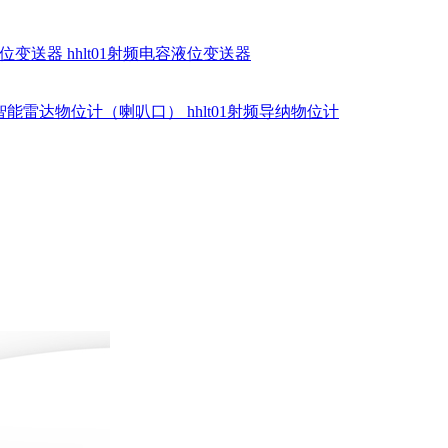
硅液位变送器
hhlt01射频电容液位变送器
dr智能雷达物位计（喇叭口）
hhlt01射频导纳物位计