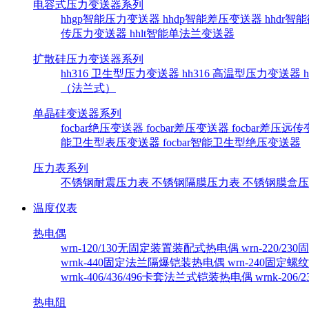
电容式压力变送器系列
hhgp智能压力变送器
hhdp智能差压变送器
hhdr
传压力变送器
hhlt智能单法兰变送器
扩散硅压力变送器系列
hh316 卫生型压力变送器
hh316 高温型压力变送器
（法兰式）
单晶硅变送器系列
focbar绝压变送器
focbar差压变送器
focbar差压远
能卫生型表压变送器
focbar智能卫生型绝压变送器
压力表系列
不锈钢耐震压力表
不锈钢隔膜压力表
不锈钢膜盒
温度仪表
热电偶
wrn-120/130无固定装置装配式热电偶
wrn-220/
wrnk-440固定法兰隔爆铠装热电偶
wrn-240固定
wrnk-406/436/496卡套法兰式铠装热电偶
wrnk-20
热电阻