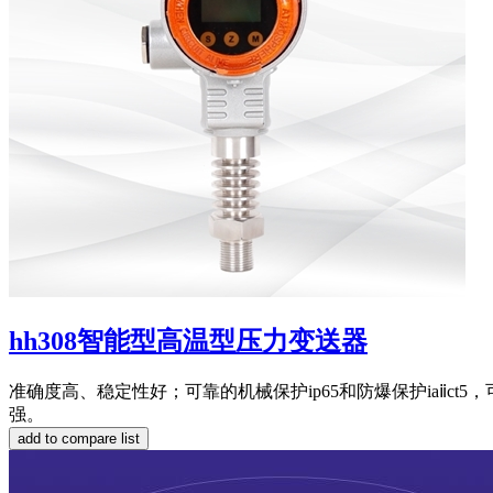
hh308智能型高温型压力变送器
准确度高、稳定性好；可靠的机械保护ip65和防爆保护iaⅱct
强。