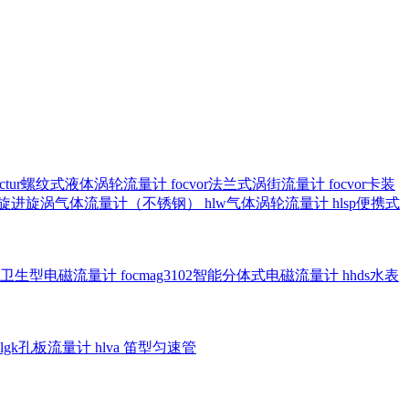
octur螺纹式液体涡轮流量计
focvor法兰式涡街流量计
focvor卡装
5102旋进旋涡气体流量计（不锈钢）
hlw气体涡轮流量计
hlsp便携式
3301卫生型电磁流量计
focmag3102智能分体式电磁流量计
hhds水表
hlgk孔板流量计
hlva 笛型匀速管