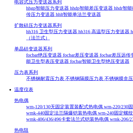
电容式压力变送器系列
hhgp智能压力变送器
hhdp智能差压变送器
hhdr
传压力变送器
hhlt智能单法兰变送器
扩散硅压力变送器系列
hh316 卫生型压力变送器
hh316 高温型压力变送器
（法兰式）
单晶硅变送器系列
focbar绝压变送器
focbar差压变送器
focbar差压远
能卫生型表压变送器
focbar智能卫生型绝压变送器
压力表系列
不锈钢耐震压力表
不锈钢隔膜压力表
不锈钢膜盒
温度仪表
热电偶
wrn-120/130无固定装置装配式热电偶
wrn-220/
wrnk-440固定法兰隔爆铠装热电偶
wrn-240固定
wrnk-406/436/496卡套法兰式铠装热电偶
wrnk-20
热电阻