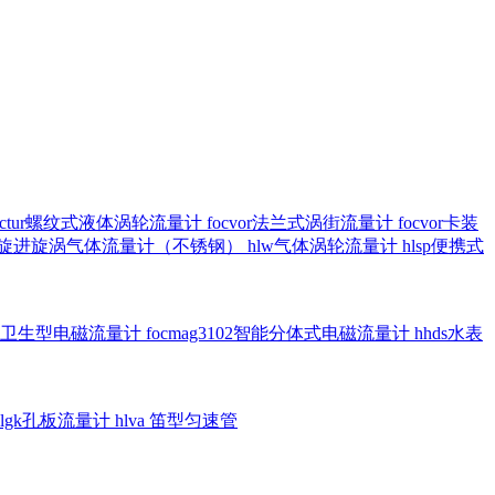
octur螺纹式液体涡轮流量计
focvor法兰式涡街流量计
focvor卡装
5102旋进旋涡气体流量计（不锈钢）
hlw气体涡轮流量计
hlsp便携式
3301卫生型电磁流量计
focmag3102智能分体式电磁流量计
hhds水表
hlgk孔板流量计
hlva 笛型匀速管