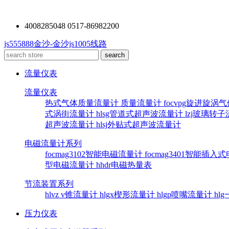
4008285048 0517-86982200
js555888金沙-金沙js1005线路
流量仪表
流量仪表
热式气体质量流量计
质量流量计
focvpg旋进旋涡
式涡街流量计
hlsg管道式超声波流量计
lzj玻璃转
超声波流量计
hlsj外贴式超声波流量计
电磁流量计系列
focmag3102智能电磁流量计
focmag3401智能插
型电磁流量计
hhdr电磁热量表
节流装置系列
hlvz v锥流量计
hlgx楔形流量计
hlgp喷嘴流量计
hl
压力仪表