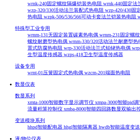
wrnk-240固定螺纹隔爆铠装热电阻
wrnk-440固
wzp-320/330活动法兰装配式热电阻
wzp-420/4
热电阻
wzpk-506/536/566可动卡套法兰铠装热电阻
特殊型工业专用
wrnm-131无固定装置碳素热电偶
wrnm-231固定
螺纹耐磨型热电偶
wrnm-330/320活动法兰耐磨型
置式防腐热电阻
wrp-330活动法兰式铂铑热电偶
wr
生型温度传感器
wzps-418卫生型温度传感器
设备专用
wrnt-01压簧固定式热电偶
wzcm-201端面热电阻
数显仪表
数显系列
xmta-1000智能数字显示调节仪
xmpa-3000智能pi
流量积算控制仪
xmba-8000智能四回路数显双输
变送模块系列
hhpd智能配电器
hhgl智能隔离器
hwdb智能温度变
液/物位仪表