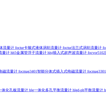
气体流量计
foctur卡箍式液体涡轮流量计
foctur法兰式涡轮流量计
f
子流量计
hh5金属管浮子流量计
hlsj插入式超声波流量计
focvor
入式电磁流量计
focmag3401智能分体式插入式电磁流量计
focmag
g一体化孔板流量计
hlg一体化多孔平衡流量计
hlgd-ph平衡流量计