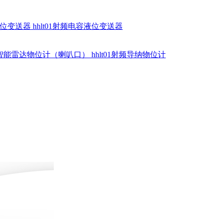
硅液位变送器
hhlt01射频电容液位变送器
dr智能雷达物位计（喇叭口）
hhlt01射频导纳物位计