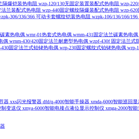
定法兰隔爆铠装热电阻
wzp-120/130无固定装置装配式热电阻
wzp-2
30固定法兰装配式热电阻
wzp-440固定螺纹隔爆装配式热电阻
wzp-
wzpk-306/336/366 可动卡套螺纹铠装热电阻
wzpk-106/136/16
螺纹碳素热电偶
wrnr-01热套式热电偶
wrnm-431固定法兰碳素热电
热电偶
wrnm-430/420固定法兰耐磨型热电偶
wzpf-430f 固定法
p-430固定法兰式铂铑热电偶
wrp-230固定螺纹式铂铑热电偶
wrp
d调节器
xxs闪光报警器
dfd/q-4000智能手操器
xmda-6000智能巡
出控制变送仪
xmya-6000智能电接点液位显示控制仪
xmga-2000
送器