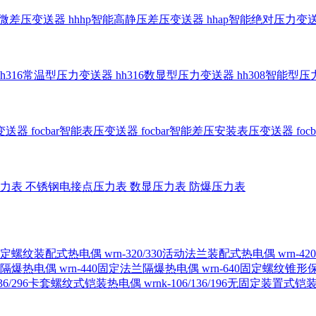
智能微差压变送器
hhhp智能高静压差压变送器
hhap智能绝对压力变
hh316常温型压力变送器
hh316数显型压力变送器
hh308智能型
传变送器
focbar智能表压变送器
focbar智能差压安装表压变送器
fo
压力表
不锈钢电接点压力表
数显压力表
防爆压力表
230固定螺纹装配式热电偶
wrn-320/330活动法兰装配式热电偶
wrn-
螺纹隔爆热电偶
wrn-440固定法兰隔爆热电偶
wrn-640固定螺纹锥
6/236/296卡套螺纹式铠装热电偶
wrnk-106/136/196无固定装置式