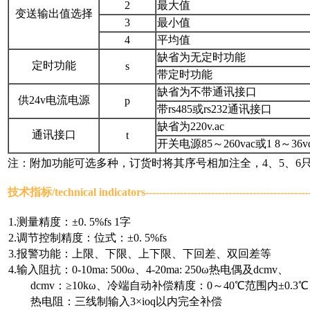
2
最大值
变送输出值选择
3
最小值
4
平均值
缺省为无定时功能
定时功能
s
带定时功能
缺省为不带通讯接口
供24v电流电源
p
带rs485或rs232通讯接口
缺省为220v.ac
通讯接口
t
开关电源85～260vac或1 8～36vd
注：附加功能可选多种，订货时将其序号相加注全，4、5、6
技术指标/
technical indicators
---------------------------------------------
1.测量精度：±0. 5%fs 1字
2.调节控制精度：位式：±0. 5%fs
3.报警功能：上限、下限、上下限、下回差、双回差等
4.输入阻抗：0-10ma: 500ω、4-20ma: 250ω热电偶及dcmv、
dcmv：≥10kω、冷端自动补偿精度：0～40℃范围内±0.3℃
热电阻：三线制输入3×ioq以内完全补偿