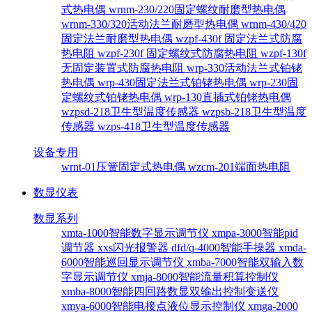
式热电偶
wrnm-230/220固定螺纹耐磨型热电偶
wrnm-330/320活动法兰耐磨型热电偶
wrnm-430/420
固定法兰耐磨型热电偶
wzpf-430f 固定法兰式防腐
热电阻
wzpf-230f 固定螺纹式防腐热电阻
wzpf-130f
无固定装置式防腐热电阻
wrp-330活动法兰式铂铑
热电偶
wrp-430固定法兰式铂铑热电偶
wrp-230固
定螺纹式铂铑热电偶
wrp-130直插式铂铑热电偶
wzpsd-218卫生型温度传感器
wzpsb-218卫生型温度
传感器
wzps-418卫生型温度传感器
设备专用
wrnt-01压簧固定式热电偶
wzcm-201端面热电阻
数显仪表
数显系列
xmta-1000智能数字显示调节仪
xmpa-3000智能pid
调节器
xxs闪光报警器
dfd/q-4000智能手操器
xmda-
6000智能巡回显示调节仪
xmba-7000智能双输入数
字显示调节仪
xmja-8000智能流量积算控制仪
xmba-8000智能四回路数显双输出控制变送仪
xmya-6000智能电接点液位显示控制仪
xmga-2000