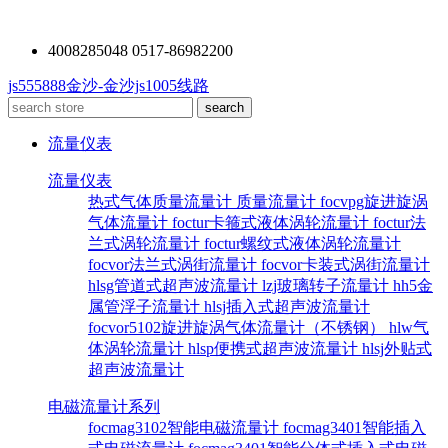
4008285048 0517-86982200
js555888金沙-金沙js1005线路
流量仪表
流量仪表
热式气体质量流量计
质量流量计
focvpg旋进旋涡
气体流量计
foctur卡箍式液体涡轮流量计
foctur法
兰式涡轮流量计
foctur螺纹式液体涡轮流量计
focvor法兰式涡街流量计
focvor卡装式涡街流量计
hlsg管道式超声波流量计
lzj玻璃转子流量计
hh5金
属管浮子流量计
hlsj插入式超声波流量计
focvor5102旋进旋涡气体流量计（不锈钢）
hlw气
体涡轮流量计
hlsp便携式超声波流量计
hlsj外贴式
超声波流量计
电磁流量计系列
focmag3102智能电磁流量计
focmag3401智能插入