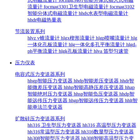
式电磁流量计
focmag3401智能分体式插入式电磁
流量计
focmag3301卫生型电磁流量计
focmag3102
智能分体式电磁流量计
hhds水表型电磁流量计
hhdr电磁热量表
节流装置系列
hlvz v锥流量计
hlgx楔形流量计
hlgp喷嘴流量计
hlg
一体化孔板流量计
hlg一体化多孔平衡流量计
hlgd-
ph平衡流量计
hlgk孔板流量计
hlva 笛型匀速管
压力仪表
电容式压力变送器系列
hhgp智能压力变送器
hhdp智能差压变送器
hhdr智
能微差压变送器
hhhp智能高静压差压变送器
hhap
智能绝对压力变送器
hhsp智能负压变送器
hhdp智
能远传压力变送器
hhgp智能远传压力变送器
hhlt智
能单法兰变送器
扩散硅压力变送器系列
hh316 卫生型压力变送器
hh316 高温型压力变送器
hh316常温型压力变送器
hh316数显型压力变送器
hh308智能型压力变送器
hh308智能高温型压力变