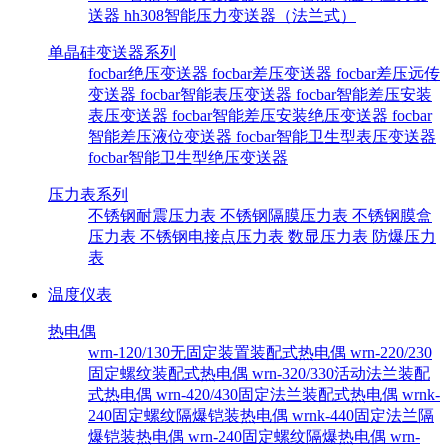
送器
hh308智能压力变送器（法兰式）
单晶硅变送器系列
focbar绝压变送器
focbar差压变送器
focbar差压远传
变送器
focbar智能表压变送器
focbar智能差压安装
表压变送器
focbar智能差压安装绝压变送器
focbar
智能差压液位变送器
focbar智能卫生型表压变送器
focbar智能卫生型绝压变送器
压力表系列
不锈钢耐震压力表
不锈钢隔膜压力表
不锈钢膜盒
压力表
不锈钢电接点压力表
数显压力表
防爆压力
表
温度仪表
热电偶
wrn-120/130无固定装置装配式热电偶
wrn-220/230
固定螺纹装配式热电偶
wrn-320/330活动法兰装配
式热电偶
wrn-420/430固定法兰装配式热电偶
wrnk-
240固定螺纹隔爆铠装热电偶
wrnk-440固定法兰隔
爆铠装热电偶
wrn-240固定螺纹隔爆热电偶
wrn-