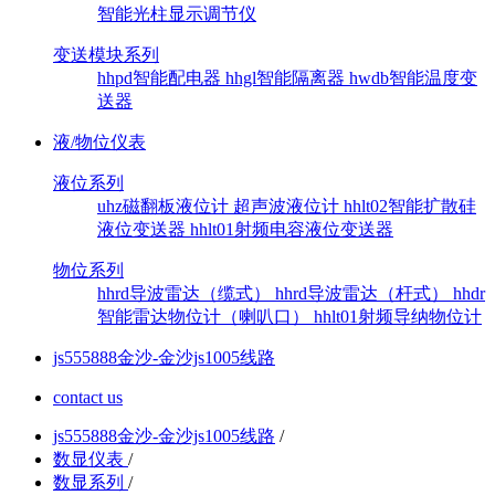
智能光柱显示调节仪
变送模块系列
hhpd智能配电器
hhgl智能隔离器
hwdb智能温度变
送器
液/物位仪表
液位系列
uhz磁翻板液位计
超声波液位计
hhlt02智能扩散硅
液位变送器
hhlt01射频电容液位变送器
物位系列
hhrd导波雷达（缆式）
hhrd导波雷达（杆式）
hhdr
智能雷达物位计（喇叭口）
hhlt01射频导纳物位计
js555888金沙-金沙js1005线路
contact us
js555888金沙-金沙js1005线路
/
数显仪表
/
数显系列
/