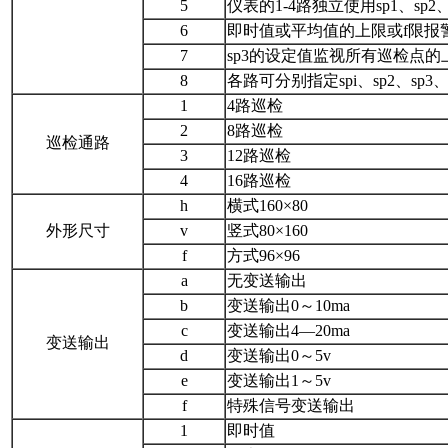
5
仪表的1-4路独立使用sp1、sp2
6
即时值或平均值的上限或f限报警(s
7
sp3的设定值监视所有巡检点的
8
各路可分别指定spi、sp2、sp
1
4路巡检
2
8路巡检
巡检通路
3
12路巡检
4
16路巡检
h
横式160×80
外形尺寸
v
竖式80×160
f
方式96×96
a
无变送输出
b
变送输出0～10ma
c
变送输出4—20ma
变送输出
d
变送输出0～5v
e
变送输出1～5v
f
特殊信号变送输出
1
即时值