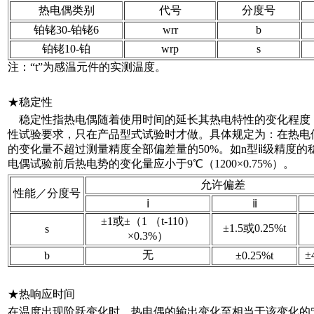
热电偶类别
代号
分度号
铂铑30-铂铑6
wrr
b
铂铑10-铂
wrp
s
注：“t”为感温元件的实测温度。
★稳定性
稳定性指热电偶随着使用时间的延长其热电特性的变化程度
性试验要求，只在产品型式试验时才做。具体规定为：在热电偶
的变化量不超过测量精度全部偏差量的50%。如n型ⅱ级精度的稳
电偶试验前后热电势的变化量应小于9℃（1200×0.75%）。
允许偏差
性能／分度号
ⅰ
ⅱ
±1或±（1 （t-110）
±1.5或0.25%t
s
×0.3%）
无
±
b
±0.25%t
★热响应时间
在温度出现阶跃变化时，热电偶的输出变化至相当于该变化的5%