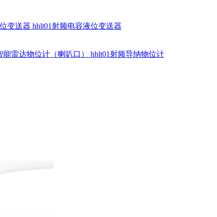
硅液位变送器
hhlt01射频电容液位变送器
dr智能雷达物位计（喇叭口）
hhlt01射频导纳物位计