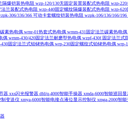
定法兰隔爆铠装热电阻
wzp-120/130无固定装置装配式热电阻
wzp-2
30固定法兰装配式热电阻
wzp-440固定螺纹隔爆装配式热电阻
wzp-
wzpk-306/336/366 可动卡套螺纹铠装热电阻
wzpk-106/136/16
螺纹碳素热电偶
wrnr-01热套式热电偶
wrnm-431固定法兰碳素热电
热电偶
wrnm-430/420固定法兰耐磨型热电偶
wzpf-430f 固定法
p-430固定法兰式铂铑热电偶
wrp-230固定螺纹式铂铑热电偶
wrp
d调节器
xxs闪光报警器
dfd/q-4000智能手操器
xmda-6000智能巡
出控制变送仪
xmya-6000智能电接点液位显示控制仪
xmga-2000
送器