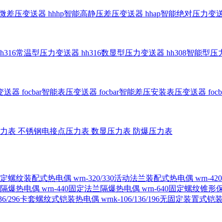
智能微差压变送器
hhhp智能高静压差压变送器
hhap智能绝对压力变
hh316常温型压力变送器
hh316数显型压力变送器
hh308智能型
传变送器
focbar智能表压变送器
focbar智能差压安装表压变送器
fo
压力表
不锈钢电接点压力表
数显压力表
防爆压力表
230固定螺纹装配式热电偶
wrn-320/330活动法兰装配式热电偶
wrn-
螺纹隔爆热电偶
wrn-440固定法兰隔爆热电偶
wrn-640固定螺纹锥
6/236/296卡套螺纹式铠装热电偶
wrnk-106/136/196无固定装置式