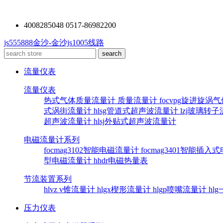
4008285048 0517-86982200
js555888金沙-金沙js1005线路
流量仪表
流量仪表
热式气体质量流量计
质量流量计
focvpg旋进旋涡
式涡街流量计
hlsg管道式超声波流量计
lzj玻璃转
超声波流量计
hlsj外贴式超声波流量计
电磁流量计系列
focmag3102智能电磁流量计
focmag3401智能插
型电磁流量计
hhdr电磁热量表
节流装置系列
hlvz v锥流量计
hlgx楔形流量计
hlgp喷嘴流量计
hl
压力仪表