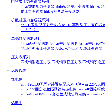
电容式压力变送器系列
hhgp智能压力变送器
hhdp智能差压变送器
hhdr
传压力变送器
hhlt智能单法兰变送器
扩散硅压力变送器系列
hh316 卫生型压力变送器
hh316 高温型压力变送器
（法兰式）
单晶硅变送器系列
focbar绝压变送器
focbar差压变送器
focbar差压远
能卫生型表压变送器
focbar智能卫生型绝压变送器
压力表系列
不锈钢耐震压力表
不锈钢隔膜压力表
不锈钢膜盒
温度仪表
热电偶
wrn-120/130无固定装置装配式热电偶
wrn-220/
wrnk-440固定法兰隔爆铠装热电偶
wrn-240固定
wrnk-406/436/496卡套法兰式铠装热电偶
wrnk-20
热电阻