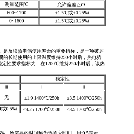
测量范围℃
允许偏差△t℃
600~1700
±1.5℃或±0.25%t
0~1600
±1.5℃或±0.25%t
，是反映热电偶使用寿命的重要指标，是一项破坏
的长期使用的上限温度维持250小时后，热电势
定性要求指标为：在1200℃维持250小时后，该热
稳定性
ⅲ
ⅰ
ⅱ
无
≤1.9 1400℃/250h
≤3.5 1400℃/250h
4或0.5%t
≤4.25 1700℃/250h
≤8.5 1700℃/250h
，所需要的时间称为热响应时间，用t0.5表示。