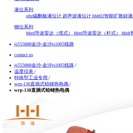
液位系列
uhz磁翻板液位计
超声波液位计
hhlt02智能扩散
物位系列
hhrd导波雷达（缆式）
hhrd导波雷达（杆式）
hh
js555888金沙-金沙js1005线路
contact us
js555888金沙-金沙js1005线路
/
温度仪表
/
特殊型工业专用
/
wrp-130直插式铂铑热电偶
/
wrp-130直插式铂铑热电偶