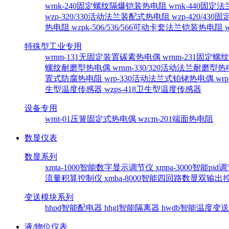
wrnk-240固定螺纹隔爆铠装热电阻
wrnk-440固
wzp-320/330活动法兰装配式热电阻
wzp-420/4
热电阻
wzpk-506/536/566可动卡套法兰铠装热电阻
特殊型工业专用
wrnm-131无固定装置碳素热电偶
wrnm-231固定
螺纹耐磨型热电偶
wrnm-330/320活动法兰耐磨型
置式防腐热电阻
wrp-330活动法兰式铂铑热电偶
wr
生型温度传感器
wzps-418卫生型温度传感器
设备专用
wrnt-01压簧固定式热电偶
wzcm-201端面热电阻
数显仪表
数显系列
xmta-1000智能数字显示调节仪
xmpa-3000智能pi
流量积算控制仪
xmba-8000智能四回路数显双输
变送模块系列
hhpd智能配电器
hhgl智能隔离器
hwdb智能温度变
液/物位仪表