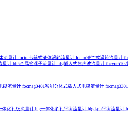
气体流量计
foctur卡箍式液体涡轮流量计
foctur法兰式涡轮流量计
f
子流量计
hh5金属管浮子流量计
hlsj插入式超声波流量计
focvor
入式电磁流量计
focmag3401智能分体式插入式电磁流量计
focmag
g一体化孔板流量计
hlg一体化多孔平衡流量计
hlgd-ph平衡流量计