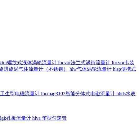
octur螺纹式液体涡轮流量计
focvor法兰式涡街流量计
focvor卡装
5102旋进旋涡气体流量计（不锈钢）
hlw气体涡轮流量计
hlsp便携式
3301卫生型电磁流量计
focmag3102智能分体式电磁流量计
hhds水表
hlgk孔板流量计
hlva 笛型匀速管