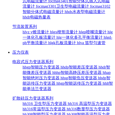
式电磁流量计
focmag3401智能分体式插入式电磁
流量计
focmag3301卫生型电磁流量计
focmag3102
智能分体式电磁流量计
hhds水表型电磁流量计
hhdr电磁热量表
节流装置系列
hlvz v锥流量计
hlgx楔形流量计
hlgp喷嘴流量计
hlg
一体化孔板流量计
hlg一体化多孔平衡流量计
hlgd-
ph平衡流量计
hlgk孔板流量计
hlva 笛型匀速管
压力仪表
电容式压力变送器系列
hhgp智能压力变送器
hhdp智能差压变送器
hhdr智
能微差压变送器
hhhp智能高静压差压变送器
hhap
智能绝对压力变送器
hhsp智能负压变送器
hhdp智
能远传压力变送器
hhgp智能远传压力变送器
hhlt智
能单法兰变送器
扩散硅压力变送器系列
hh316 卫生型压力变送器
hh316 高温型压力变送器
hh316常温型压力变送器
hh316数显型压力变送器
hh308智能型压力变送器
hh308智能高温型压力变