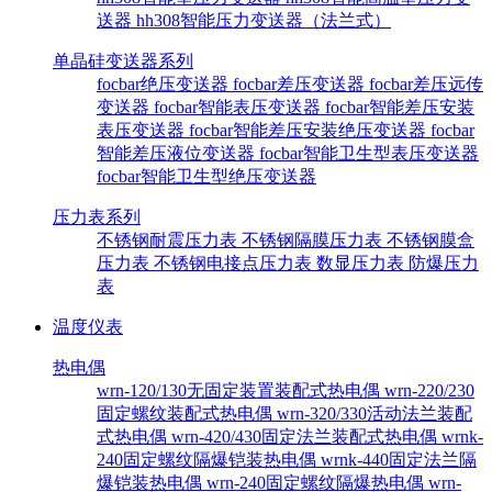
送器
hh308智能压力变送器（法兰式）
单晶硅变送器系列
focbar绝压变送器
focbar差压变送器
focbar差压远传
变送器
focbar智能表压变送器
focbar智能差压安装
表压变送器
focbar智能差压安装绝压变送器
focbar
智能差压液位变送器
focbar智能卫生型表压变送器
focbar智能卫生型绝压变送器
压力表系列
不锈钢耐震压力表
不锈钢隔膜压力表
不锈钢膜盒
压力表
不锈钢电接点压力表
数显压力表
防爆压力
表
温度仪表
热电偶
wrn-120/130无固定装置装配式热电偶
wrn-220/230
固定螺纹装配式热电偶
wrn-320/330活动法兰装配
式热电偶
wrn-420/430固定法兰装配式热电偶
wrnk-
240固定螺纹隔爆铠装热电偶
wrnk-440固定法兰隔
爆铠装热电偶
wrn-240固定螺纹隔爆热电偶
wrn-