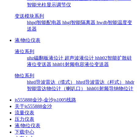
智能光柱显示调节仪
变送模块系列
hhpd智能配电器
hhgl智能隔离器
hwdb智能温度变
送器
液/物位仪表
液位系列
uhz磁翻板液位计
超声波液位计
hhlt02智能扩散硅
液位变送器
hhlt01射频电容液位变送器
物位系列
hhrd导波雷达（缆式）
hhrd导波雷达（杆式）
hhdr
智能雷达物位计（喇叭口）
hhlt01射频导纳物位计
js555888金沙-金沙js1005线路
关于js555888金沙
流量仪表
压力仪表
液/物位仪表
下载中心