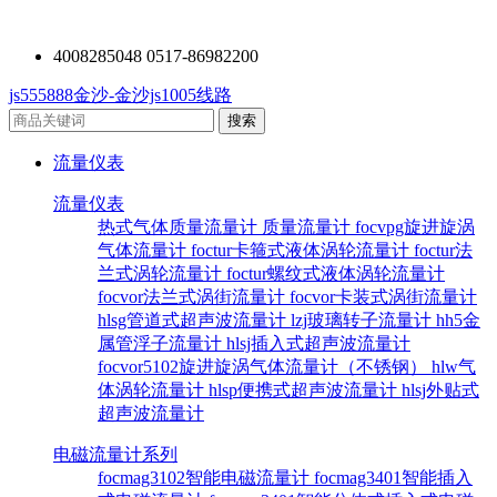
4008285048 0517-86982200
js555888金沙-金沙js1005线路
流量仪表
流量仪表
热式气体质量流量计
质量流量计
focvpg旋进旋涡
气体流量计
foctur卡箍式液体涡轮流量计
foctur法
兰式涡轮流量计
foctur螺纹式液体涡轮流量计
focvor法兰式涡街流量计
focvor卡装式涡街流量计
hlsg管道式超声波流量计
lzj玻璃转子流量计
hh5金
属管浮子流量计
hlsj插入式超声波流量计
focvor5102旋进旋涡气体流量计（不锈钢）
hlw气
体涡轮流量计
hlsp便携式超声波流量计
hlsj外贴式
超声波流量计
电磁流量计系列
focmag3102智能电磁流量计
focmag3401智能插入