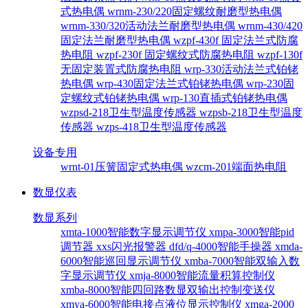
式热电偶
wrnm-230/220固定螺纹耐磨型热电偶
wrnm-330/320活动法兰耐磨型热电偶
wrnm-430/420
固定法兰耐磨型热电偶
wzpf-430f 固定法兰式防腐
热电阻
wzpf-230f 固定螺纹式防腐热电阻
wzpf-130f
无固定装置式防腐热电阻
wrp-330活动法兰式铂铑
热电偶
wrp-430固定法兰式铂铑热电偶
wrp-230固
定螺纹式铂铑热电偶
wrp-130直插式铂铑热电偶
wzpsd-218卫生型温度传感器
wzpsb-218卫生型温度
传感器
wzps-418卫生型温度传感器
设备专用
wrnt-01压簧固定式热电偶
wzcm-201端面热电阻
数显仪表
数显系列
xmta-1000智能数字显示调节仪
xmpa-3000智能pid
调节器
xxs闪光报警器
dfd/q-4000智能手操器
xmda-
6000智能巡回显示调节仪
xmba-7000智能双输入数
字显示调节仪
xmja-8000智能流量积算控制仪
xmba-8000智能四回路数显双输出控制变送仪
xmya-6000智能电接点液位显示控制仪
xmga-2000