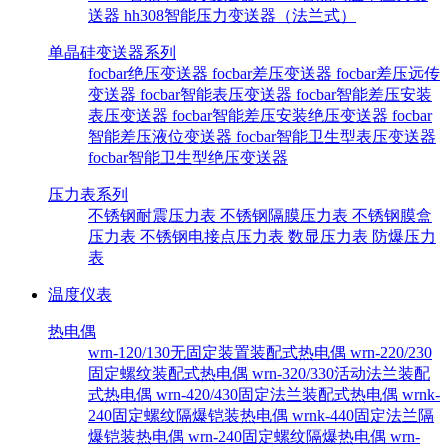
送器
hh308智能压力变送器（法兰式）
单晶硅变送器系列
focbar绝压变送器
focbar差压变送器
focbar差压远传
变送器
focbar智能表压变送器
focbar智能差压安装
表压变送器
focbar智能差压安装绝压变送器
focbar
智能差压液位变送器
focbar智能卫生型表压变送器
focbar智能卫生型绝压变送器
压力表系列
不锈钢耐震压力表
不锈钢隔膜压力表
不锈钢膜盒
压力表
不锈钢电接点压力表
数显压力表
防爆压力
表
温度仪表
热电偶
wrn-120/130无固定装置装配式热电偶
wrn-220/230
固定螺纹装配式热电偶
wrn-320/330活动法兰装配
式热电偶
wrn-420/430固定法兰装配式热电偶
wrnk-
240固定螺纹隔爆铠装热电偶
wrnk-440固定法兰隔
爆铠装热电偶
wrn-240固定螺纹隔爆热电偶
wrn-