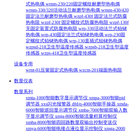
式热电偶
wrnm-230/220固定螺纹耐磨型热电偶
wrnm-330/320活动法兰耐磨型热电偶
wrnm-430/420
固定法兰耐磨型热电偶
wzpf-430f 固定法兰式防腐
热电阻
wzpf-230f 固定螺纹式防腐热电阻
wzpf-130f
无固定装置式防腐热电阻
wrp-330活动法兰式铂铑
热电偶
wrp-430固定法兰式铂铑热电偶
wrp-230固
定螺纹式铂铑热电偶
wrp-130直插式铂铑热电偶
wzpsd-218卫生型温度传感器
wzpsb-218卫生型温度
传感器
wzps-418卫生型温度传感器
设备专用
wrnt-01压簧固定式热电偶
wzcm-201端面热电阻
数显仪表
数显系列
xmta-1000智能数字显示调节仪
xmpa-3000智能pid
调节器
xxs闪光报警器
dfd/q-4000智能手操器
xmda-
6000智能巡回显示调节仪
xmba-7000智能双输入数
字显示调节仪
xmja-8000智能流量积算控制仪
xmba-8000智能四回路数显双输出控制变送仪
xmya-6000智能电接点液位显示控制仪
xmga-2000