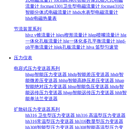
式电磁流量计
focmag3401智能分体式插入式电磁
流量计
focmag3301卫生型电磁流量计
focmag3102
智能分体式电磁流量计
hhds水表型电磁流量计
hhdr电磁热量表
节流装置系列
hlvz v锥流量计
hlgx楔形流量计
hlgp喷嘴流量计
hlg
一体化孔板流量计
hlg一体化多孔平衡流量计
hlgd-
ph平衡流量计
hlgk孔板流量计
hlva 笛型匀速管
压力仪表
电容式压力变送器系列
hhgp智能压力变送器
hhdp智能差压变送器
hhdr智
能微差压变送器
hhhp智能高静压差压变送器
hhap
智能绝对压力变送器
hhsp智能负压变送器
hhdp智
能远传压力变送器
hhgp智能远传压力变送器
hhlt智
能单法兰变送器
扩散硅压力变送器系列
hh316 卫生型压力变送器
hh316 高温型压力变送器
hh316常温型压力变送器
hh316数显型压力变送器
hh308智能型压力变送器
hh308智能高温型压力变