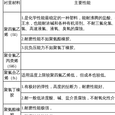
衬里材料
主要性能
1.是化学性能最稳定的一种塑料，能耐沸腾的盐酸
王水，也能耐浓碱和各种有机溶剂。不耐三氟化氯
氯、高速液氟、液氧、臭氧的腐蚀。
聚四氟乙
烯（f4）
2.耐磨性能不如聚氨酯橡胶。
3.抗负压能力不如聚氯丁橡胶。
聚全氟乙
丙类烯
（f46）
聚氟合乙
适用温度上限较聚四氟乙烯低， 但成本也较低。
烯（fs）
1.有极好的弹性，高度的扯断力，耐磨性能好。
聚氯丁橡
胶
2.耐一般低浓度酸、碱、盐介质腐蚀，不耐氧化性
1.耐磨性能极强 。
聚氨酯橡
胶