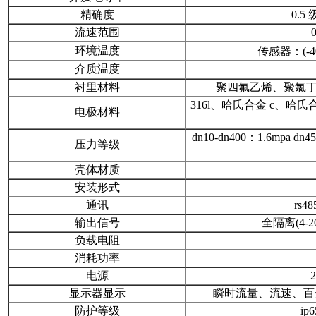
精确度
0.5
流速范围
环境温度
传感器：(-40
介质温度
衬里材料
聚四氟乙烯、聚氯丁橡胶
316l、哈氏合金 c、
电极材料
dn10-dn400：1.6mpa dn
压力等级
壳体材质
安装形式
通讯
rs4
输出信号
全隔离(4-
负载电阻
消耗功率
电源
2
显示器显示
瞬时流量、流速、百
防护等级
ip