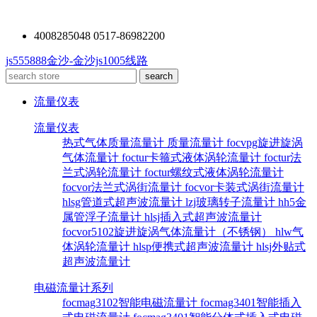
4008285048 0517-86982200
js555888金沙-金沙js1005线路
流量仪表
流量仪表
热式气体质量流量计
质量流量计
focvpg旋进旋涡
气体流量计
foctur卡箍式液体涡轮流量计
foctur法
兰式涡轮流量计
foctur螺纹式液体涡轮流量计
focvor法兰式涡街流量计
focvor卡装式涡街流量计
hlsg管道式超声波流量计
lzj玻璃转子流量计
hh5金
属管浮子流量计
hlsj插入式超声波流量计
focvor5102旋进旋涡气体流量计（不锈钢）
hlw气
体涡轮流量计
hlsp便携式超声波流量计
hlsj外贴式
超声波流量计
电磁流量计系列
focmag3102智能电磁流量计
focmag3401智能插入