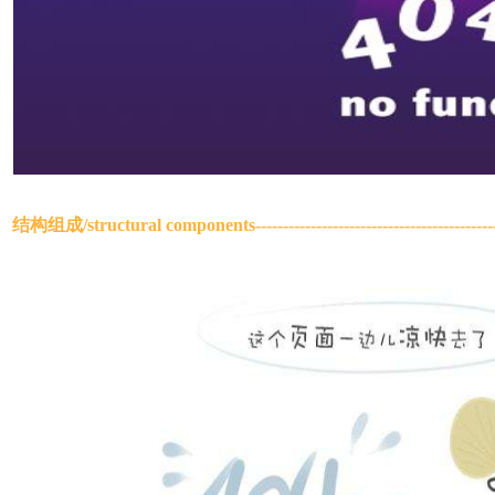
结构组成/
structural components
-----------------------------------------