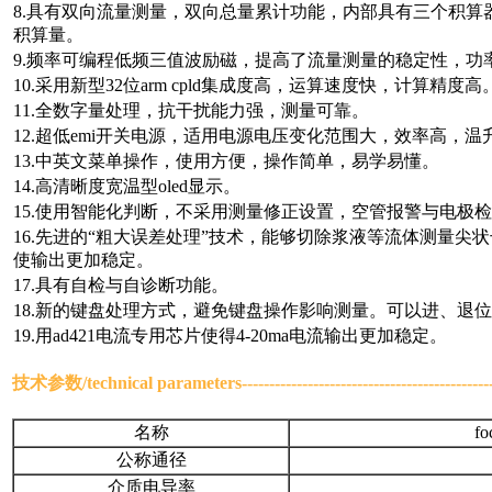
8.具有双向流量测量，双向总量累计功能，内部具有三个积
积算量。
9.频率可编程低频三值波励磁，提高了流量测量的稳定性，功
10.采用新型32位arm cpld集成度高，运算速度快，计算精度高
11.全数字量处理，抗干扰能力强，测量可靠。
12.超低emi开关电源，适用电源电压变化范围大，效率高，温
13.中英文菜单操作，使用方便，操作简单，易学易懂。
14.高清晰度宽温型oled显示。
15.使用智能化判断，不采用测量修正设置，空管报警与电极
16.先进的“粗大误差处理”技术，能够切除浆液等流体测量尖
使输出更加稳定。
17.具有自检与自诊断功能。
18.新的键盘处理方式，避免键盘操作影响测量。可以进、退
19.用ad421电流专用芯片使得4-20ma电流输出更加稳定。
技术参数/
technical parameters
-------------------------------------------
名称
f
公称通径
介质电导率