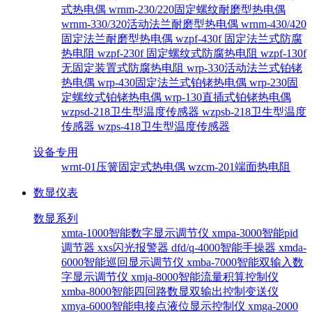
式热电偶
wrnm-230/220固定螺纹耐磨型热电偶
wrnm-330/320活动法兰耐磨型热电偶
wrnm-430/420
固定法兰耐磨型热电偶
wzpf-430f 固定法兰式防腐
热电阻
wzpf-230f 固定螺纹式防腐热电阻
wzpf-130f
无固定装置式防腐热电阻
wrp-330活动法兰式铂铑
热电偶
wrp-430固定法兰式铂铑热电偶
wrp-230固
定螺纹式铂铑热电偶
wrp-130直插式铂铑热电偶
wzpsd-218卫生型温度传感器
wzpsb-218卫生型温度
传感器
wzps-418卫生型温度传感器
设备专用
wrnt-01压簧固定式热电偶
wzcm-201端面热电阻
数显仪表
数显系列
xmta-1000智能数字显示调节仪
xmpa-3000智能pid
调节器
xxs闪光报警器
dfd/q-4000智能手操器
xmda-
6000智能巡回显示调节仪
xmba-7000智能双输入数
字显示调节仪
xmja-8000智能流量积算控制仪
xmba-8000智能四回路数显双输出控制变送仪
xmya-6000智能电接点液位显示控制仪
xmga-2000