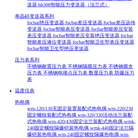
送器
hh308智能压力变送器（法兰式）
单晶硅变送器系列
focbar绝压变送器
focbar差压变送器
focbar差压远传
变送器
focbar智能表压变送器
focbar智能差压安装
表压变送器
focbar智能差压安装绝压变送器
focbar
智能差压液位变送器
focbar智能卫生型表压变送器
focbar智能卫生型绝压变送器
压力表系列
不锈钢耐震压力表
不锈钢隔膜压力表
不锈钢膜盒
压力表
不锈钢电接点压力表
数显压力表
防爆压力
表
温度仪表
热电偶
wrn-120/130无固定装置装配式热电偶
wrn-220/230
固定螺纹装配式热电偶
wrn-320/330活动法兰装配
式热电偶
wrn-420/430固定法兰装配式热电偶
wrnk-
240固定螺纹隔爆铠装热电偶
wrnk-440固定法兰隔
爆铠装热电偶
wrn-240固定螺纹隔爆热电偶
wrn-