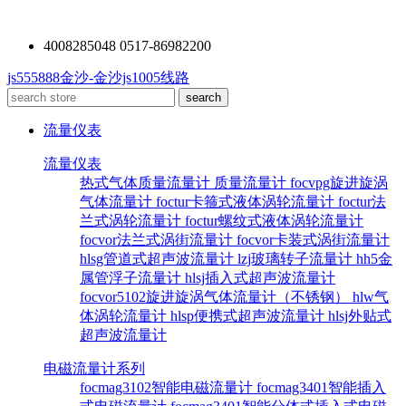
4008285048 0517-86982200
js555888金沙-金沙js1005线路
流量仪表
流量仪表
热式气体质量流量计
质量流量计
focvpg旋进旋涡
气体流量计
foctur卡箍式液体涡轮流量计
foctur法
兰式涡轮流量计
foctur螺纹式液体涡轮流量计
focvor法兰式涡街流量计
focvor卡装式涡街流量计
hlsg管道式超声波流量计
lzj玻璃转子流量计
hh5金
属管浮子流量计
hlsj插入式超声波流量计
focvor5102旋进旋涡气体流量计（不锈钢）
hlw气
体涡轮流量计
hlsp便携式超声波流量计
hlsj外贴式
超声波流量计
电磁流量计系列
focmag3102智能电磁流量计
focmag3401智能插入