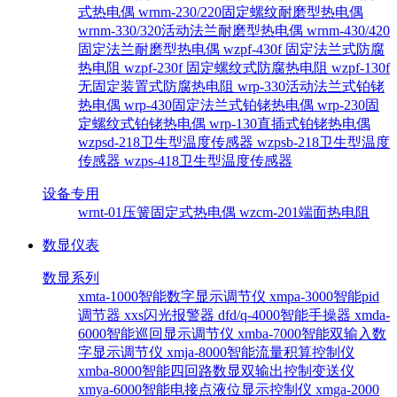
式热电偶
wrnm-230/220固定螺纹耐磨型热电偶
wrnm-330/320活动法兰耐磨型热电偶
wrnm-430/420
固定法兰耐磨型热电偶
wzpf-430f 固定法兰式防腐
热电阻
wzpf-230f 固定螺纹式防腐热电阻
wzpf-130f
无固定装置式防腐热电阻
wrp-330活动法兰式铂铑
热电偶
wrp-430固定法兰式铂铑热电偶
wrp-230固
定螺纹式铂铑热电偶
wrp-130直插式铂铑热电偶
wzpsd-218卫生型温度传感器
wzpsb-218卫生型温度
传感器
wzps-418卫生型温度传感器
设备专用
wrnt-01压簧固定式热电偶
wzcm-201端面热电阻
数显仪表
数显系列
xmta-1000智能数字显示调节仪
xmpa-3000智能pid
调节器
xxs闪光报警器
dfd/q-4000智能手操器
xmda-
6000智能巡回显示调节仪
xmba-7000智能双输入数
字显示调节仪
xmja-8000智能流量积算控制仪
xmba-8000智能四回路数显双输出控制变送仪
xmya-6000智能电接点液位显示控制仪
xmga-2000