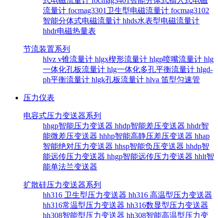
式电磁流量计
focmag3401智能分体式插入式电磁
流量计
focmag3301卫生型电磁流量计
focmag3102
智能分体式电磁流量计
hhds水表型电磁流量计
hhdr电磁热量表
节流装置系列
hlvz v锥流量计
hlgx楔形流量计
hlgp喷嘴流量计
hlg
一体化孔板流量计
hlg一体化多孔平衡流量计
hlgd-
ph平衡流量计
hlgk孔板流量计
hlva 笛型匀速管
压力仪表
电容式压力变送器系列
hhgp智能压力变送器
hhdp智能差压变送器
hhdr智
能微差压变送器
hhhp智能高静压差压变送器
hhap
智能绝对压力变送器
hhsp智能负压变送器
hhdp智
能远传压力变送器
hhgp智能远传压力变送器
hhlt智
能单法兰变送器
扩散硅压力变送器系列
hh316 卫生型压力变送器
hh316 高温型压力变送器
hh316常温型压力变送器
hh316数显型压力变送器
hh308智能型压力变送器
hh308智能高温型压力变