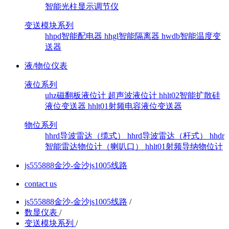
智能光柱显示调节仪
变送模块系列
hhpd智能配电器
hhgl智能隔离器
hwdb智能温度变
送器
液/物位仪表
液位系列
uhz磁翻板液位计
超声波液位计
hhlt02智能扩散硅
液位变送器
hhlt01射频电容液位变送器
物位系列
hhrd导波雷达（缆式）
hhrd导波雷达（杆式）
hhdr
智能雷达物位计（喇叭口）
hhlt01射频导纳物位计
js555888金沙-金沙js1005线路
contact us
js555888金沙-金沙js1005线路
/
数显仪表
/
变送模块系列
/