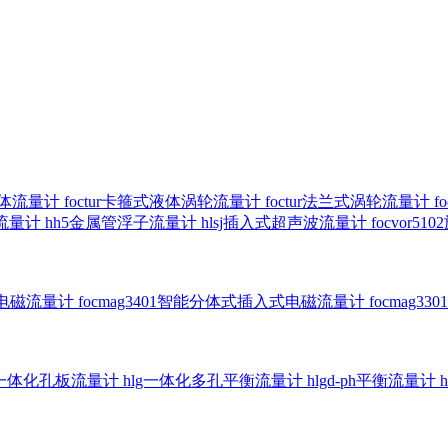
气体流量计
foctur卡箍式液体涡轮流量计
foctur法兰式涡轮流量计
f
子流量计
hh5金属管浮子流量计
hlsj插入式超声波流量计
focvor
入式电磁流量计
focmag3401智能分体式插入式电磁流量计
focmag
g一体化孔板流量计
hlg一体化多孔平衡流量计
hlgd-ph平衡流量计