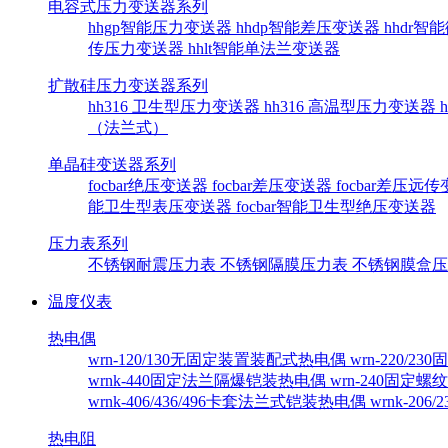
电容式压力变送器系列
hhgp智能压力变送器
hhdp智能差压变送器
hhdr
传压力变送器
hhlt智能单法兰变送器
扩散硅压力变送器系列
hh316 卫生型压力变送器
hh316 高温型压力变送器
（法兰式）
单晶硅变送器系列
focbar绝压变送器
focbar差压变送器
focbar差压远
能卫生型表压变送器
focbar智能卫生型绝压变送器
压力表系列
不锈钢耐震压力表
不锈钢隔膜压力表
不锈钢膜盒
温度仪表
热电偶
wrn-120/130无固定装置装配式热电偶
wrn-220/
wrnk-440固定法兰隔爆铠装热电偶
wrn-240固定
wrnk-406/436/496卡套法兰式铠装热电偶
wrnk-20
热电阻