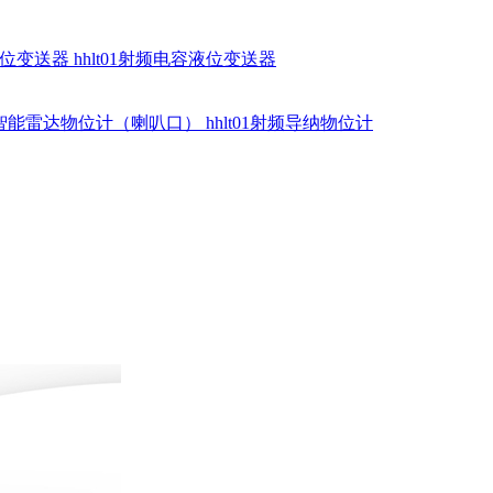
硅液位变送器
hhlt01射频电容液位变送器
dr智能雷达物位计（喇叭口）
hhlt01射频导纳物位计