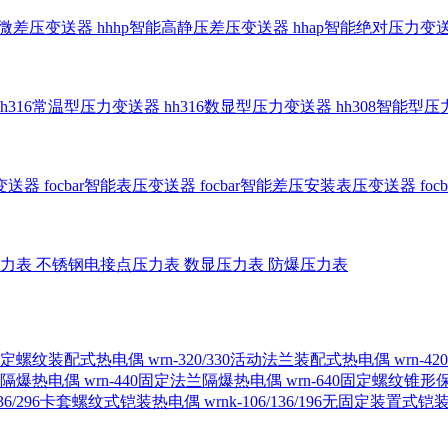
智能微差压变送器
hhhp智能高静压差压变送器
hhap智能绝对压力变
hh316常温型压力变送器
hh316数显型压力变送器
hh308智能型
传变送器
focbar智能表压变送器
focbar智能差压安装表压变送器
fo
压力表
不锈钢电接点压力表
数显压力表
防爆压力表
230固定螺纹装配式热电偶
wrn-320/330活动法兰装配式热电偶
wrn-
螺纹隔爆热电偶
wrn-440固定法兰隔爆热电偶
wrn-640固定螺纹锥
6/236/296卡套螺纹式铠装热电偶
wrnk-106/136/196无固定装置式