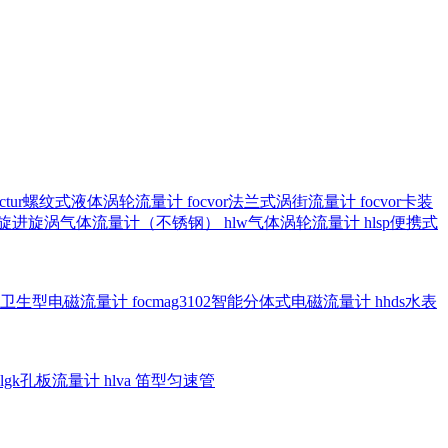
octur螺纹式液体涡轮流量计
focvor法兰式涡街流量计
focvor卡装
5102旋进旋涡气体流量计（不锈钢）
hlw气体涡轮流量计
hlsp便携式
3301卫生型电磁流量计
focmag3102智能分体式电磁流量计
hhds水表
hlgk孔板流量计
hlva 笛型匀速管