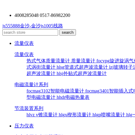
4008285048 0517-86982200
js555888金沙-金沙js1005线路
流量仪表
流量仪表
热式气体质量流量计
质量流量计
focvpg旋进旋涡
式涡街流量计
hlsg管道式超声波流量计
lzj玻璃转
超声波流量计
hlsj外贴式超声波流量计
电磁流量计系列
focmag3102智能电磁流量计
focmag3401智能插
型电磁流量计
hhdr电磁热量表
节流装置系列
hlvz v锥流量计
hlgx楔形流量计
hlgp喷嘴流量计
hl
压力仪表