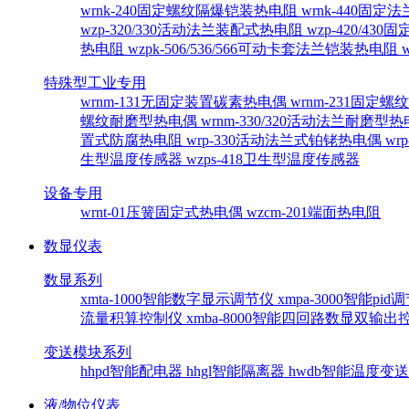
wrnk-240固定螺纹隔爆铠装热电阻
wrnk-440固
wzp-320/330活动法兰装配式热电阻
wzp-420/4
热电阻
wzpk-506/536/566可动卡套法兰铠装热电阻
特殊型工业专用
wrnm-131无固定装置碳素热电偶
wrnm-231固定
螺纹耐磨型热电偶
wrnm-330/320活动法兰耐磨型
置式防腐热电阻
wrp-330活动法兰式铂铑热电偶
wr
生型温度传感器
wzps-418卫生型温度传感器
设备专用
wrnt-01压簧固定式热电偶
wzcm-201端面热电阻
数显仪表
数显系列
xmta-1000智能数字显示调节仪
xmpa-3000智能pi
流量积算控制仪
xmba-8000智能四回路数显双输
变送模块系列
hhpd智能配电器
hhgl智能隔离器
hwdb智能温度变
液/物位仪表