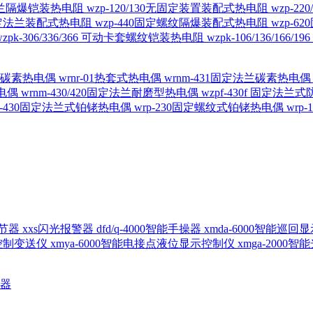
定法兰隔爆铠装热电阻
wzp-120/130无固定装置装配式热电阻
wzp-2
30固定法兰装配式热电阻
wzp-440固定螺纹隔爆装配式热电阻
wzp-
wzpk-306/336/366 可动卡套螺纹铠装热电阻
wzpk-106/136/16
螺纹碳素热电偶
wrnr-01热套式热电偶
wrnm-431固定法兰碳素热电
热电偶
wrnm-430/420固定法兰耐磨型热电偶
wzpf-430f 固定法
p-430固定法兰式铂铑热电偶
wrp-230固定螺纹式铂铑热电偶
wrp
d调节器
xxs闪光报警器
dfd/q-4000智能手操器
xmda-6000智能巡
出控制变送仪
xmya-6000智能电接点液位显示控制仪
xmga-2000
送器