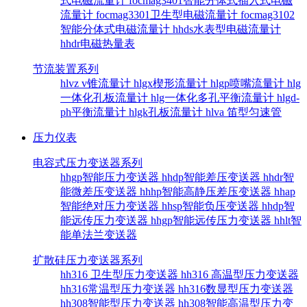
式电磁流量计
focmag3401智能分体式插入式电磁
流量计
focmag3301卫生型电磁流量计
focmag3102
智能分体式电磁流量计
hhds水表型电磁流量计
hhdr电磁热量表
节流装置系列
hlvz v锥流量计
hlgx楔形流量计
hlgp喷嘴流量计
hlg
一体化孔板流量计
hlg一体化多孔平衡流量计
hlgd-
ph平衡流量计
hlgk孔板流量计
hlva 笛型匀速管
压力仪表
电容式压力变送器系列
hhgp智能压力变送器
hhdp智能差压变送器
hhdr智
能微差压变送器
hhhp智能高静压差压变送器
hhap
智能绝对压力变送器
hhsp智能负压变送器
hhdp智
能远传压力变送器
hhgp智能远传压力变送器
hhlt智
能单法兰变送器
扩散硅压力变送器系列
hh316 卫生型压力变送器
hh316 高温型压力变送器
hh316常温型压力变送器
hh316数显型压力变送器
hh308智能型压力变送器
hh308智能高温型压力变