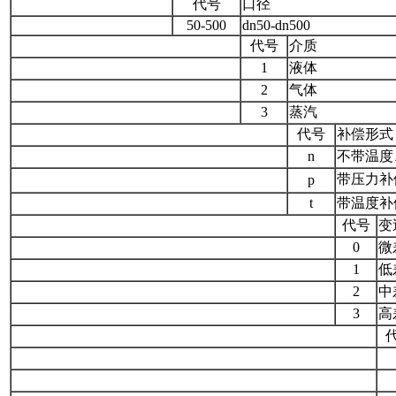
代号
口径
50-500
dn50-dn500
代号
介质
1
液体
2
气体
3
蒸汽
代号
补偿形式
n
不带温度
带压力补
p
t
带温度补
代号
变
0
微
1
低
2
中
3
高