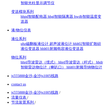
智能光柱显示调节仪
变送模块系列
hhpd智能配电器
hhgl智能隔离器
hwdb智能温度变
送器
液/物位仪表
液位系列
uhz磁翻板液位计
超声波液位计
hhlt02智能扩散硅
液位变送器
hhlt01射频电容液位变送器
物位系列
hhrd导波雷达（缆式）
hhrd导波雷达（杆式）
hhdr
智能雷达物位计（喇叭口）
hhlt01射频导纳物位计
js555888金沙-金沙js1005线路
contact us
js555888金沙-金沙js1005线路
/
流量仪表
/
节流装置系列
/