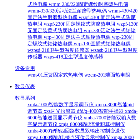
式热电偶
wrnm-230/220固定螺纹耐磨型热电偶
wrnm-330/320活动法兰耐磨型热电偶
wrnm-430/420
固定法兰耐磨型热电偶
wzpf-430f 固定法兰式防腐
热电阻
wzpf-230f 固定螺纹式防腐热电阻
wzpf-130f
无固定装置式防腐热电阻
wrp-330活动法兰式铂铑
热电偶
wrp-430固定法兰式铂铑热电偶
wrp-230固
定螺纹式铂铑热电偶
wrp-130直插式铂铑热电偶
wzpsd-218卫生型温度传感器
wzpsb-218卫生型温度
传感器
wzps-418卫生型温度传感器
设备专用
wrnt-01压簧固定式热电偶
wzcm-201端面热电阻
数显仪表
数显系列
xmta-1000智能数字显示调节仪
xmpa-3000智能pid
调节器
xxs闪光报警器
dfd/q-4000智能手操器
xmda-
6000智能巡回显示调节仪
xmba-7000智能双输入数
字显示调节仪
xmja-8000智能流量积算控制仪
xmba-8000智能四回路数显双输出控制变送仪
xmya-6000智能电接点液位显示控制仪
xmga-2000