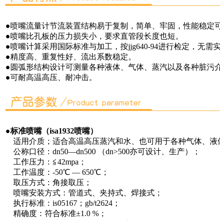
●喷嘴流量计节流装置结构易于复制，简单、牢固，性能稳定
●喷嘴比孔板的压力损失小，要求直管段长度也短。
●喷嘴计算采用国际标准与加工，按jjg640-94进行检定，无需
●精度高、重复性好、流出系数稳定。
●圆弧形结构设计可测量各种液体、气体、蒸汽以及各种脏污
●可耐高温高压、耐冲击。
●
标准喷嘴（isa1932喷嘴）
适用介质；适合高温高压蒸汽和水、也可用于各种气体、液
公称口径：dn50—dn500 （dn>500亦可设计、生产）；
工作压力：≦42mpa；
工作温度：-50℃ — 650℃；
取压方式：角接取压；
喷嘴安装方式：管道式、夹持式、焊接式；
执行标准：is05167；gb/t2624；
精确度：符合标准±1.0 %；