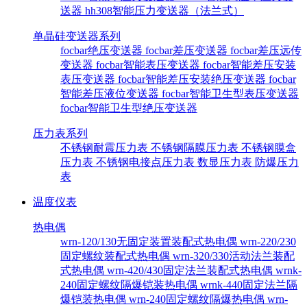
送器
hh308智能压力变送器（法兰式）
单晶硅变送器系列
focbar绝压变送器
focbar差压变送器
focbar差压远传
变送器
focbar智能表压变送器
focbar智能差压安装
表压变送器
focbar智能差压安装绝压变送器
focbar
智能差压液位变送器
focbar智能卫生型表压变送器
focbar智能卫生型绝压变送器
压力表系列
不锈钢耐震压力表
不锈钢隔膜压力表
不锈钢膜盒
压力表
不锈钢电接点压力表
数显压力表
防爆压力
表
温度仪表
热电偶
wrn-120/130无固定装置装配式热电偶
wrn-220/230
固定螺纹装配式热电偶
wrn-320/330活动法兰装配
式热电偶
wrn-420/430固定法兰装配式热电偶
wrnk-
240固定螺纹隔爆铠装热电偶
wrnk-440固定法兰隔
爆铠装热电偶
wrn-240固定螺纹隔爆热电偶
wrn-