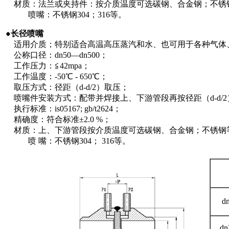
材质：法兰或夹持件：按介质温度可选碳钢、合金钢；不锈
喷嘴：不锈钢304；316等。
●
长径喷嘴
适用介质；特别适合高温高压蒸汽和水、也可用于各种气体
公称口径：dn50—dn500；
工作压力：≦42mpa；
工作温度：-50℃ - 650℃；
取压方式：径距（d-d/2）取压；
喷嘴件安装方式：配带并焊接上、下游管段再按径距（d-d/
执行标准：is05167; gb/t2624；
精确度：符合标准±2.0 %；
材质：上、下游管段按介质温度可选碳钢、合金钢；不锈钢
喷 嘴：不锈钢304； 316等。
d
dn