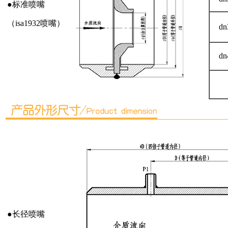
●标准喷嘴
（isa1932喷嘴）
dn
dn
●长径喷嘴