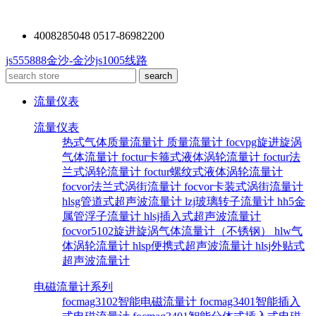
4008285048 0517-86982200
js555888金沙-金沙js1005线路
流量仪表
流量仪表
热式气体质量流量计
质量流量计
focvpg旋进旋涡
气体流量计
foctur卡箍式液体涡轮流量计
foctur法
兰式涡轮流量计
foctur螺纹式液体涡轮流量计
focvor法兰式涡街流量计
focvor卡装式涡街流量计
hlsg管道式超声波流量计
lzj玻璃转子流量计
hh5金
属管浮子流量计
hlsj插入式超声波流量计
focvor5102旋进旋涡气体流量计（不锈钢）
hlw气
体涡轮流量计
hlsp便携式超声波流量计
hlsj外贴式
超声波流量计
电磁流量计系列
focmag3102智能电磁流量计
focmag3401智能插入