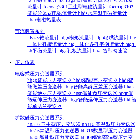
式电磁流量计
focmag3401智能分体式插入式电磁
流量计
focmag3301卫生型电磁流量计
focmag3102
智能分体式电磁流量计
hhds水表型电磁流量计
hhdr电磁热量表
节流装置系列
hlvz v锥流量计
hlgx楔形流量计
hlgp喷嘴流量计
hlg
一体化孔板流量计
hlg一体化多孔平衡流量计
hlgd-
ph平衡流量计
hlgk孔板流量计
hlva 笛型匀速管
压力仪表
电容式压力变送器系列
hhgp智能压力变送器
hhdp智能差压变送器
hhdr智
能微差压变送器
hhhp智能高静压差压变送器
hhap
智能绝对压力变送器
hhsp智能负压变送器
hhdp智
能远传压力变送器
hhgp智能远传压力变送器
hhlt智
能单法兰变送器
扩散硅压力变送器系列
hh316 卫生型压力变送器
hh316 高温型压力变送器
hh316常温型压力变送器
hh316数显型压力变送器
hh308智能型压力变送器
hh308智能高温型压力变