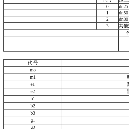
0
dn25
1
dn50
2
dn80
3
其他
代 号
mo
m1
e1
e2
b1
b2
b3
g1
g2