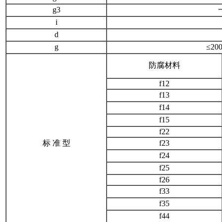
g3
i
d
g
≤2
防腐材料
f12
f13
f14
f15
f22
标 准 型
f23
f24
f25
f26
f33
f35
f44