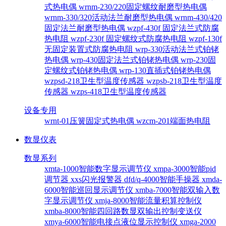
式热电偶
wrnm-230/220固定螺纹耐磨型热电偶
wrnm-330/320活动法兰耐磨型热电偶
wrnm-430/420
固定法兰耐磨型热电偶
wzpf-430f 固定法兰式防腐
热电阻
wzpf-230f 固定螺纹式防腐热电阻
wzpf-130f
无固定装置式防腐热电阻
wrp-330活动法兰式铂铑
热电偶
wrp-430固定法兰式铂铑热电偶
wrp-230固
定螺纹式铂铑热电偶
wrp-130直插式铂铑热电偶
wzpsd-218卫生型温度传感器
wzpsb-218卫生型温度
传感器
wzps-418卫生型温度传感器
设备专用
wrnt-01压簧固定式热电偶
wzcm-201端面热电阻
数显仪表
数显系列
xmta-1000智能数字显示调节仪
xmpa-3000智能pid
调节器
xxs闪光报警器
dfd/q-4000智能手操器
xmda-
6000智能巡回显示调节仪
xmba-7000智能双输入数
字显示调节仪
xmja-8000智能流量积算控制仪
xmba-8000智能四回路数显双输出控制变送仪
xmya-6000智能电接点液位显示控制仪
xmga-2000