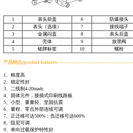
1
表头前盖
6
防爆接头
2
表头（选项）
7
接线端子
3
金属闷盖
8
表头后盖
4
壳体
9
放泄阀
5
铭牌标签
10
螺栓
产品特点/
product features
-------------------------------------------------
1、精度高
2、稳定性好
3、二线制4-20madc
4、固体元件，接插式印刷线路板
5、小型、重量轻、坚固抗震
6、量程、零点外部连续可调
7、正迁移可达500%；负迁移可达600%
8、阻尼可调
9、单向过载保护特性好