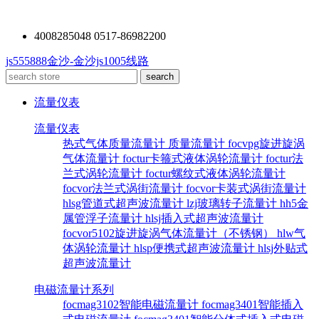
4008285048 0517-86982200
js555888金沙-金沙js1005线路
流量仪表
流量仪表
热式气体质量流量计
质量流量计
focvpg旋进旋涡
气体流量计
foctur卡箍式液体涡轮流量计
foctur法
兰式涡轮流量计
foctur螺纹式液体涡轮流量计
focvor法兰式涡街流量计
focvor卡装式涡街流量计
hlsg管道式超声波流量计
lzj玻璃转子流量计
hh5金
属管浮子流量计
hlsj插入式超声波流量计
focvor5102旋进旋涡气体流量计（不锈钢）
hlw气
体涡轮流量计
hlsp便携式超声波流量计
hlsj外贴式
超声波流量计
电磁流量计系列
focmag3102智能电磁流量计
focmag3401智能插入