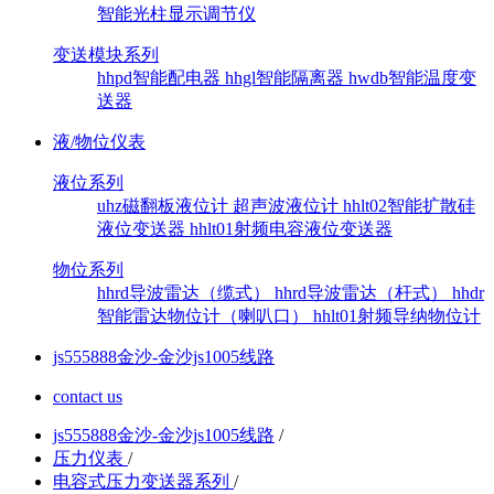
智能光柱显示调节仪
变送模块系列
hhpd智能配电器
hhgl智能隔离器
hwdb智能温度变
送器
液/物位仪表
液位系列
uhz磁翻板液位计
超声波液位计
hhlt02智能扩散硅
液位变送器
hhlt01射频电容液位变送器
物位系列
hhrd导波雷达（缆式）
hhrd导波雷达（杆式）
hhdr
智能雷达物位计（喇叭口）
hhlt01射频导纳物位计
js555888金沙-金沙js1005线路
contact us
js555888金沙-金沙js1005线路
/
压力仪表
/
电容式压力变送器系列
/