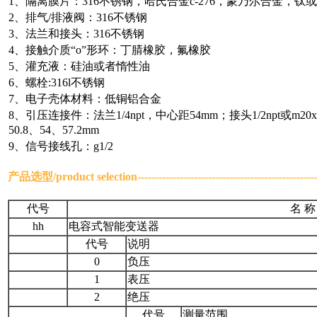
1、隔离膜片：316不锈钢，哈氏合金c-276，蒙乃尔合金，钛
2、排气/排液阀：316不锈钢
3、法兰和接头：316不锈钢
4、接触介质“o”形环：丁腈橡胶，氟橡胶
5、灌充液：硅油或者惰性油
6、螺栓:316l不锈钢
7、电子壳体材料：低铜铝合金
8、引压连接件：法兰1/4npt，中心距54mm；接头1/2npt或
50.8、54、57.2mm
9、信号接线孔：g1/2
产品选型/
product selection
------------------------------------------------
代号
名 称
hh
电容式智能变送器
代号
说明
0
负压
1
表压
2
绝压
代号
测量范围