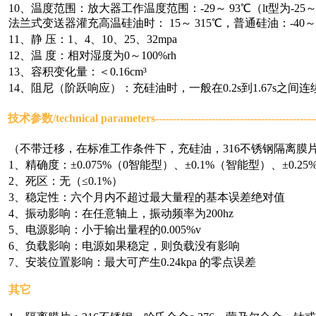
10、温度范围：放大器工作温度范围：-29～ 93℃（lt型为-25～
法兰式变送器灌充高温硅油时： 15～ 315℃，普通硅油：-40～ 
11、静 压：1、4、10、25、32mpa
12、温 度：相对湿度为0～100%rh
13、容积变化量：＜0.16cm³
14、阻尼（阶跃响应）：充硅油时，一般在0.2s到1.67s之间
技术参数/
technical parameters
-------------------------------------------
（不带迁移，在标准工作条件下，充硅油，316不锈钢隔离膜
1、精确度：±0.075%（0智能型）、±0.1%（智能型）、±0.25%
2、死区：无（≤0.1%）
3、稳定性：六个月内不超过最大量程的基本误差绝对值
4、振动影响：在任意轴上，振动频率为200hz
5、电源影响：小于输出量程的0.005%v
6、负载影响：电源如果稳定，则负载没有影响
7、安装位置影响：最大可产生0.24kpa 的零点误差
其它