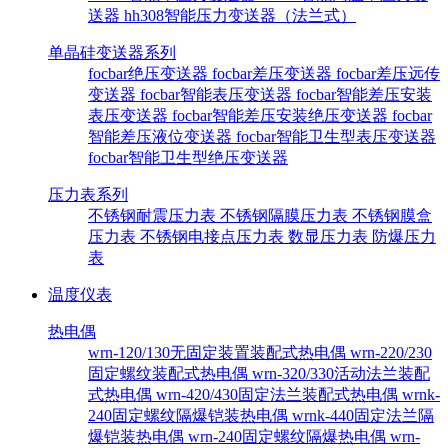
送器
hh308智能压力变送器（法兰式）
单晶硅变送器系列
focbar绝压变送器
focbar差压变送器
focbar差压远传
变送器
focbar智能表压变送器
focbar智能差压安装
表压变送器
focbar智能差压安装绝压变送器
focbar
智能差压液位变送器
focbar智能卫生型表压变送器
focbar智能卫生型绝压变送器
压力表系列
不锈钢耐震压力表
不锈钢隔膜压力表
不锈钢膜盒
压力表
不锈钢电接点压力表
数显压力表
防爆压力
表
温度仪表
热电偶
wrn-120/130无固定装置装配式热电偶
wrn-220/230
固定螺纹装配式热电偶
wrn-320/330活动法兰装配
式热电偶
wrn-420/430固定法兰装配式热电偶
wrnk-
240固定螺纹隔爆铠装热电偶
wrnk-440固定法兰隔
爆铠装热电偶
wrn-240固定螺纹隔爆热电偶
wrn-