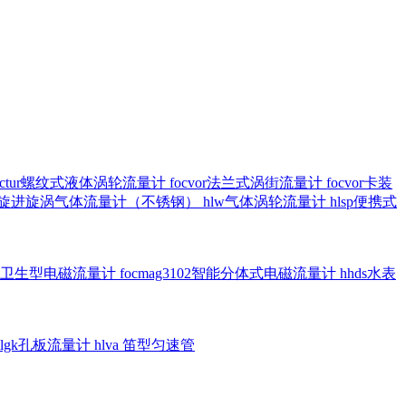
octur螺纹式液体涡轮流量计
focvor法兰式涡街流量计
focvor卡装
5102旋进旋涡气体流量计（不锈钢）
hlw气体涡轮流量计
hlsp便携式
3301卫生型电磁流量计
focmag3102智能分体式电磁流量计
hhds水表
hlgk孔板流量计
hlva 笛型匀速管