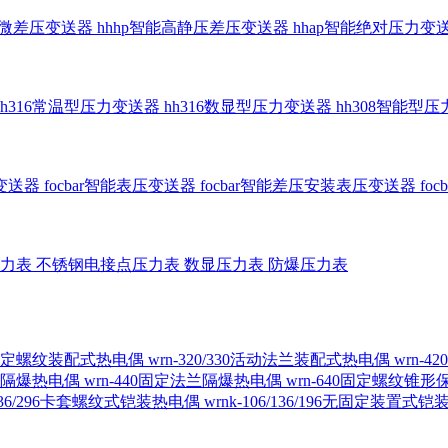
智能微差压变送器
hhhp智能高静压差压变送器
hhap智能绝对压力变
hh316常温型压力变送器
hh316数显型压力变送器
hh308智能型
传变送器
focbar智能表压变送器
focbar智能差压安装表压变送器
fo
压力表
不锈钢电接点压力表
数显压力表
防爆压力表
230固定螺纹装配式热电偶
wrn-320/330活动法兰装配式热电偶
wrn-
螺纹隔爆热电偶
wrn-440固定法兰隔爆热电偶
wrn-640固定螺纹锥
6/236/296卡套螺纹式铠装热电偶
wrnk-106/136/196无固定装置式