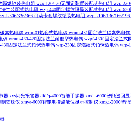
定法兰隔爆铠装热电阻
wzp-120/130无固定装置装配式热电阻
wzp-2
30固定法兰装配式热电阻
wzp-440固定螺纹隔爆装配式热电阻
wzp-
wzpk-306/336/366 可动卡套螺纹铠装热电阻
wzpk-106/136/16
螺纹碳素热电偶
wrnr-01热套式热电偶
wrnm-431固定法兰碳素热电
热电偶
wrnm-430/420固定法兰耐磨型热电偶
wzpf-430f 固定法
p-430固定法兰式铂铑热电偶
wrp-230固定螺纹式铂铑热电偶
wrp
d调节器
xxs闪光报警器
dfd/q-4000智能手操器
xmda-6000智能巡
出控制变送仪
xmya-6000智能电接点液位显示控制仪
xmga-2000
送器