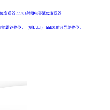
硅液位变送器
hhlt01射频电容液位变送器
dr智能雷达物位计（喇叭口）
hhlt01射频导纳物位计