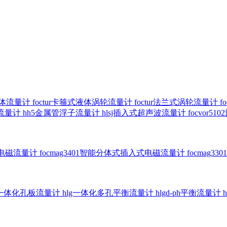
气体流量计
foctur卡箍式液体涡轮流量计
foctur法兰式涡轮流量计
f
子流量计
hh5金属管浮子流量计
hlsj插入式超声波流量计
focvor
入式电磁流量计
focmag3401智能分体式插入式电磁流量计
focmag
g一体化孔板流量计
hlg一体化多孔平衡流量计
hlgd-ph平衡流量计