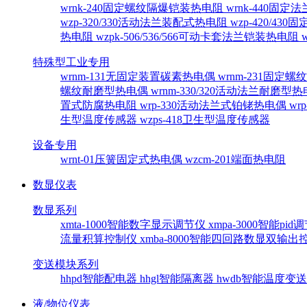
wrnk-240固定螺纹隔爆铠装热电阻
wrnk-440固
wzp-320/330活动法兰装配式热电阻
wzp-420/4
热电阻
wzpk-506/536/566可动卡套法兰铠装热电阻
特殊型工业专用
wrnm-131无固定装置碳素热电偶
wrnm-231固定
螺纹耐磨型热电偶
wrnm-330/320活动法兰耐磨型
置式防腐热电阻
wrp-330活动法兰式铂铑热电偶
wr
生型温度传感器
wzps-418卫生型温度传感器
设备专用
wrnt-01压簧固定式热电偶
wzcm-201端面热电阻
数显仪表
数显系列
xmta-1000智能数字显示调节仪
xmpa-3000智能pi
流量积算控制仪
xmba-8000智能四回路数显双输
变送模块系列
hhpd智能配电器
hhgl智能隔离器
hwdb智能温度变
液/物位仪表