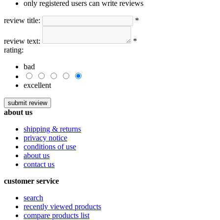
only registered users can write reviews
review title:
*
review text:
*
rating:
bad
excellent
about us
shipping & returns
privacy notice
conditions of use
about us
contact us
customer service
search
recently viewed products
compare products list