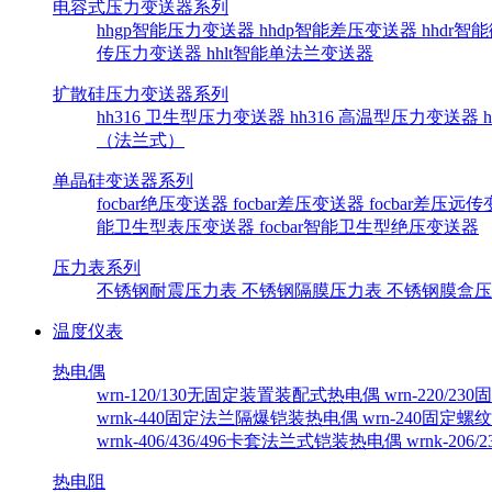
电容式压力变送器系列
hhgp智能压力变送器
hhdp智能差压变送器
hhdr
传压力变送器
hhlt智能单法兰变送器
扩散硅压力变送器系列
hh316 卫生型压力变送器
hh316 高温型压力变送器
（法兰式）
单晶硅变送器系列
focbar绝压变送器
focbar差压变送器
focbar差压远
能卫生型表压变送器
focbar智能卫生型绝压变送器
压力表系列
不锈钢耐震压力表
不锈钢隔膜压力表
不锈钢膜盒
温度仪表
热电偶
wrn-120/130无固定装置装配式热电偶
wrn-220/
wrnk-440固定法兰隔爆铠装热电偶
wrn-240固定
wrnk-406/436/496卡套法兰式铠装热电偶
wrnk-20
热电阻