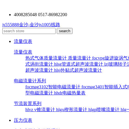
4008285048 0517-86982200
js555888金沙-金沙js1005线路
流量仪表
流量仪表
热式气体质量流量计
质量流量计
focvpg旋进旋涡
式涡街流量计
hlsg管道式超声波流量计
lzj玻璃转
超声波流量计
hlsj外贴式超声波流量计
电磁流量计系列
focmag3102智能电磁流量计
focmag3401智能插
型电磁流量计
hhdr电磁热量表
节流装置系列
hlvz v锥流量计
hlgx楔形流量计
hlgp喷嘴流量计
hl
压力仪表