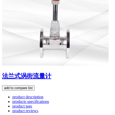
法兰式涡街流量计
product description
products specifications
product tags
product reviews