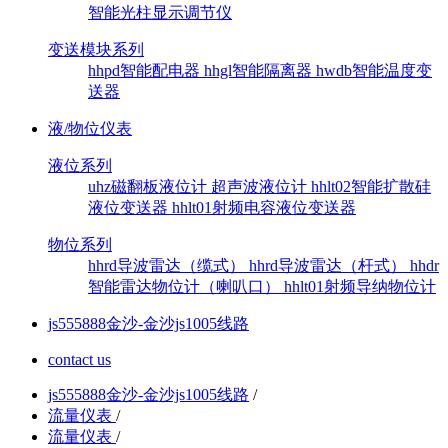
智能光柱显示调节仪
变送模块系列
hhpd智能配电器
hhgl智能隔离器
hwdb智能温度变
送器
液/物位仪表
液位系列
uhz磁翻板液位计
超声波液位计
hhlt02智能扩散硅
液位变送器
hhlt01射频电容液位变送器
物位系列
hhrd导波雷达（缆式）
hhrd导波雷达（杆式）
hhdr
智能雷达物位计（喇叭口）
hhlt01射频导纳物位计
js555888金沙-金沙js1005线路
contact us
js555888金沙-金沙js1005线路
/
流量仪表
/
流量仪表
/