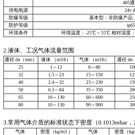
485
供电电源
24v 
防爆等级
基本型：非防爆产品，防爆
防护等级
ip6
环境条件
环境温度：-25℃～55℃ 相对湿度：5
2.液体、工况气体流量范围
通径 dn（mm）
液体 （m3/h）
气体 （m3/h）
通径 dn
25
1～12
8～80
10
32
1.5～23
15～150
12
40
2.4～32
23～230
15
50
6.3～84
35～350
20
65
10～130
60～600
25
80
10～130
90～900
30
3.常用气体介质的标准状态下密度（0.1013mbar，
气体
密度（kg/m3 ）
气体
密度（kg/