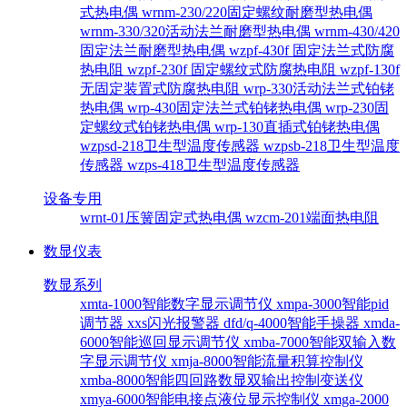
式热电偶
wrnm-230/220固定螺纹耐磨型热电偶
wrnm-330/320活动法兰耐磨型热电偶
wrnm-430/420
固定法兰耐磨型热电偶
wzpf-430f 固定法兰式防腐
热电阻
wzpf-230f 固定螺纹式防腐热电阻
wzpf-130f
无固定装置式防腐热电阻
wrp-330活动法兰式铂铑
热电偶
wrp-430固定法兰式铂铑热电偶
wrp-230固
定螺纹式铂铑热电偶
wrp-130直插式铂铑热电偶
wzpsd-218卫生型温度传感器
wzpsb-218卫生型温度
传感器
wzps-418卫生型温度传感器
设备专用
wrnt-01压簧固定式热电偶
wzcm-201端面热电阻
数显仪表
数显系列
xmta-1000智能数字显示调节仪
xmpa-3000智能pid
调节器
xxs闪光报警器
dfd/q-4000智能手操器
xmda-
6000智能巡回显示调节仪
xmba-7000智能双输入数
字显示调节仪
xmja-8000智能流量积算控制仪
xmba-8000智能四回路数显双输出控制变送仪
xmya-6000智能电接点液位显示控制仪
xmga-2000