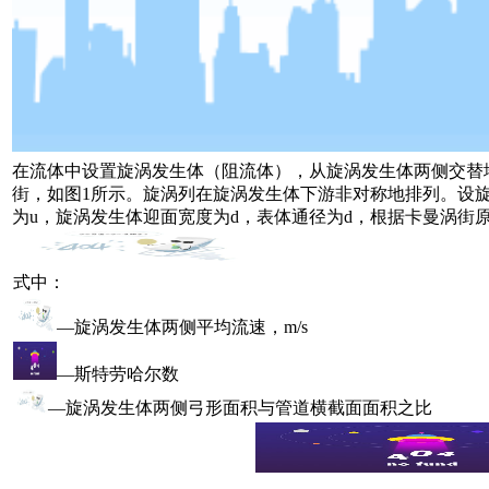
在流体中设置旋涡发生体（阻流体），从旋涡发生体两侧交替
街，如图1所示。旋涡列在旋涡发生体下游非对称地排列。设旋
为u，旋涡发生体迎面宽度为d，表体通径为d，根据卡曼涡街
式中：
—旋涡发生体两侧平均流速，m/s
—斯特劳哈尔数
—旋涡发生体两侧弓形面积与管道横截面面积之比