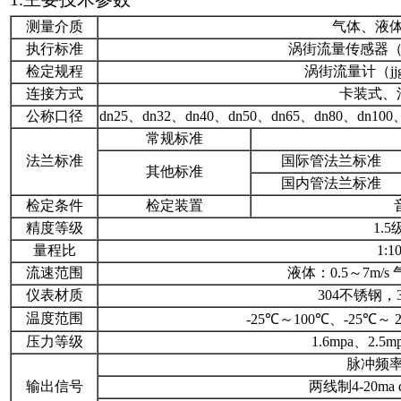
测量介质
气体、液
执行标准
涡街流量传感器（jb/t
检定规程
涡街流量计（jjg 1
连接方式
卡装式、
公称口径
dn25、dn32、dn40、dn50、dn65、dn80、dn100、
常规标准
法兰标准
国际管法兰标准
其他标准
国内管法兰标准
检定条件
检定装置
精度等级
1.5
量程比
1:1
流速范围
液体：0.5～7m/s 
仪表材质
304不锈钢，
温度范围
-25℃～100℃、-25℃～ 
压力等级
1.6mpa、2.5m
脉冲频
输出信号
两线制4-20ma