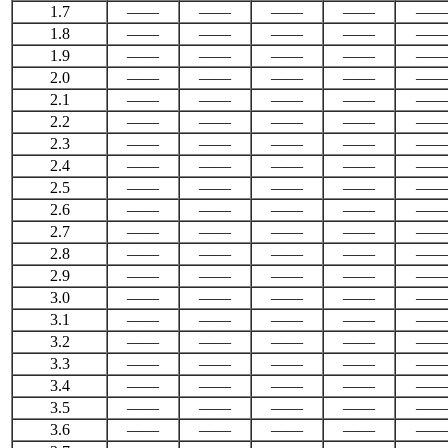
1.7
——
——
——
——
——
1.8
——
——
——
——
——
1.9
——
——
——
——
——
2.0
——
——
——
——
——
2.1
——
——
——
——
——
2.2
——
——
——
——
——
2.3
——
——
——
——
——
2.4
——
——
——
——
——
2.5
——
——
——
——
——
2.6
——
——
——
——
——
2.7
——
——
——
——
——
2.8
——
——
——
——
——
2.9
——
——
——
——
——
3.0
——
——
——
——
——
3.1
——
——
——
——
——
3.2
——
——
——
——
——
3.3
——
——
——
——
——
3.4
——
——
——
——
——
3.5
——
——
——
——
——
3.6
——
——
——
——
——