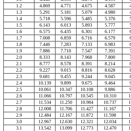
1.2
4.869
4.771
4.675
4.587
1.3
5.291
5.181
5.079
4.980
1.4
5.718
5.596
5.485
5.376
1.5
6.143
6.013
5.893
5.777
1.6
6.575
6.435
6.301
6.177
1.7
7.008
6.859
6.716
6.579
1.8
7.446
7.283
7.133
6.983
1.9
7.886
7.710
7.547
7.391
2.0
8.333
8.143
7.968
7.800
2.1
8.777
8.578
8.391
8.214
2.2
9.227
9.015
8.816
8.628
2.3
9.681
9.455
9.244
9.045
2.4
10.139
9.899
9.675
9.464
2.5
10.061
10.347
10.108
9.886
2.6
11.066
10.797
10.545
10.310
1
2.7
11.534
11.250
10.984
10.737
1
2.8
12.008
11.706
11.427
11.167
1
2.9
12.484
12.167
11.872
11.598
1
3.0
12.967
12.630
12.321
12.034
1
3.1
13.542
13.099
12.773
12.470
1