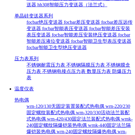
送器
hh308智能压力变送器（法兰式）
单晶硅变送器系列
focbar绝压变送器
focbar差压变送器
focbar差压远传
变送器
focbar智能表压变送器
focbar智能差压安装
表压变送器
focbar智能差压安装绝压变送器
focbar
智能差压液位变送器
focbar智能卫生型表压变送器
focbar智能卫生型绝压变送器
压力表系列
不锈钢耐震压力表
不锈钢隔膜压力表
不锈钢膜盒
压力表
不锈钢电接点压力表
数显压力表
防爆压力
表
温度仪表
热电偶
wrn-120/130无固定装置装配式热电偶
wrn-220/230
固定螺纹装配式热电偶
wrn-320/330活动法兰装配
式热电偶
wrn-420/430固定法兰装配式热电偶
wrnk-
240固定螺纹隔爆铠装热电偶
wrnk-440固定法兰隔
爆铠装热电偶
wrn-240固定螺纹隔爆热电偶
wrn-