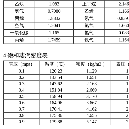
乙炔
1.083
正丁烷
2.14
氨气
0.7080
乙烯
1.16
丙烷
1.8332
氖气
0.839
空气
1.2041
氩气
1.66
一氧化碳
1.165
氢气
0.08
丙烯
1.7459
氮气
1.16
4.饱和蒸汽密度表
表压（mpa）
温度（℃）
密度（kg/m3 ）
表压（
0.1
120.23
1.129
1
0.2
133.54
1.651
1
0.3
143.62
2.163
1
0.4
151.84
2.669
1
0.5
158.94
3.170
1
0.6
164.96
3.667
1
0.7
170.41
4.162
2
0.8
175.36
4.655
2
0.9
179.88
5.147
2