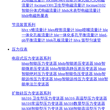
式电磁流量计
focmag3401智能分体式插入式电磁
流量计
focmag3301卫生型电磁流量计
focmag3102
智能分体式电磁流量计
hhds水表型电磁流量计
hhdr电磁热量表
节流装置系列
hlvz v锥流量计
hlgx楔形流量计
hlgp喷嘴流量计
hlg
一体化孔板流量计
hlg一体化多孔平衡流量计
hlgd-
ph平衡流量计
hlgk孔板流量计
hlva 笛型匀速管
压力仪表
电容式压力变送器系列
hhgp智能压力变送器
hhdp智能差压变送器
hhdr智
能微差压变送器
hhhp智能高静压差压变送器
hhap
智能绝对压力变送器
hhsp智能负压变送器
hhdp智
能远传压力变送器
hhgp智能远传压力变送器
hhlt智
能单法兰变送器
扩散硅压力变送器系列
hh316 卫生型压力变送器
hh316 高温型压力变送器
hh316常温型压力变送器
hh316数显型压力变送器
hh308智能型压力变送器
hh308智能高温型压力变