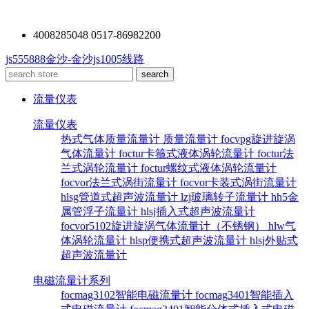
4008285048 0517-86982200
js555888金沙-金沙js1005线路
流量仪表
流量仪表
热式气体质量流量计
质量流量计
focvpg旋进旋涡
气体流量计
foctur卡箍式液体涡轮流量计
foctur法
兰式涡轮流量计
foctur螺纹式液体涡轮流量计
focvor法兰式涡街流量计
focvor卡装式涡街流量计
hlsg管道式超声波流量计
lzj玻璃转子流量计
hh5金
属管浮子流量计
hlsj插入式超声波流量计
focvor5102旋进旋涡气体流量计（不锈钢）
hlw气
体涡轮流量计
hlsp便携式超声波流量计
hlsj外贴式
超声波流量计
电磁流量计系列
focmag3102智能电磁流量计
focmag3401智能插入