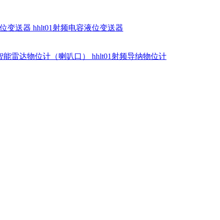
硅液位变送器
hhlt01射频电容液位变送器
dr智能雷达物位计（喇叭口）
hhlt01射频导纳物位计