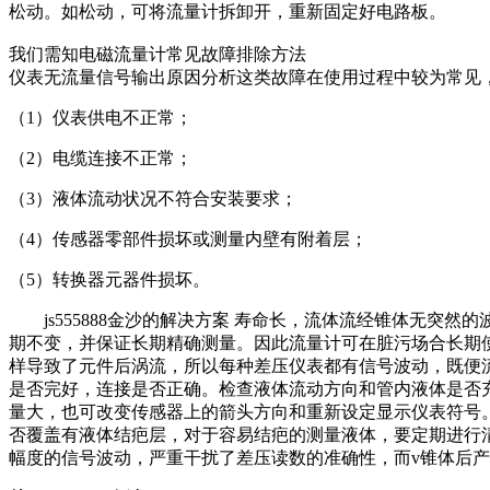
松动。如松动，可将流量计拆卸开，重新固定好电路板。
我们需知电磁流量计常见故障排除方法
仪表无流量信号输出原因分析这类故障在使用过程中较为常见
（1）仪表供电不正常；
（2）电缆连接不正常；
（3）液体流动状况不符合安装要求；
（4）传感器零部件损坏或测量内壁有附着层；
（5）转换器元器件损坏。
js555888金沙的解决方案 寿命长，流体流经锥体无突
期不变，并保证长期精确测量。因此流量计可在脏污场合长期
样导致了元件后涡流，所以每种差压仪表都有信号波动，既便
是否完好，连接是否正确。检查液体流动方向和管内液体是否
量大，也可改变传感器上的箭头方向和重新设定显示仪表符号
否覆盖有液体结疤层，对于容易结疤的测量液体，要定期进行
幅度的信号波动，严重干扰了差压读数的准确性，而v锥体后