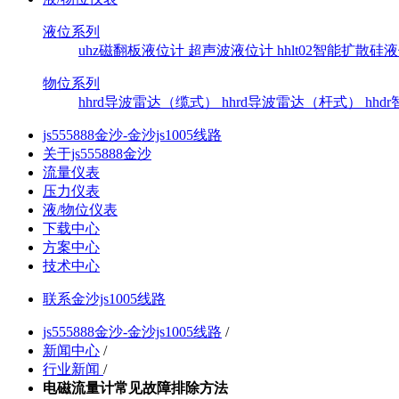
液位系列
uhz磁翻板液位计
超声波液位计
hhlt02智能扩散
物位系列
hhrd导波雷达（缆式）
hhrd导波雷达（杆式）
hh
js555888金沙-金沙js1005线路
关于js555888金沙
流量仪表
压力仪表
液/物位仪表
下载中心
方案中心
技术中心
联系金沙js1005线路
js555888金沙-金沙js1005线路
/
新闻中心
/
行业新闻
/
电磁流量计常见故障排除方法