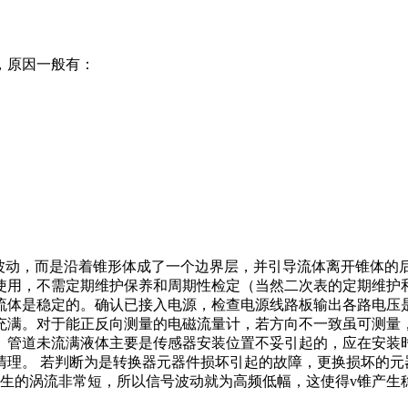
，原因一般有：
然的波动，而是沿着锥形体成了一个边界层，并引导流体离开锥体
使用，不需定期维护保养和周期性检定（当然二次表的定期维护
流体是稳定的。确认已接入电源，检查电源线路板输出各路电压
充满。对于能正反向测量的电磁流量计，若方向不一致虽可测量
。管道未流满液体主要是传感器安装位置不妥引起的，应在安装
清理。 若判断为是转换器元器件损坏引起的故障，更换损坏的元
产生的涡流非常短，所以信号波动就为高频低幅，这使得v锥产生