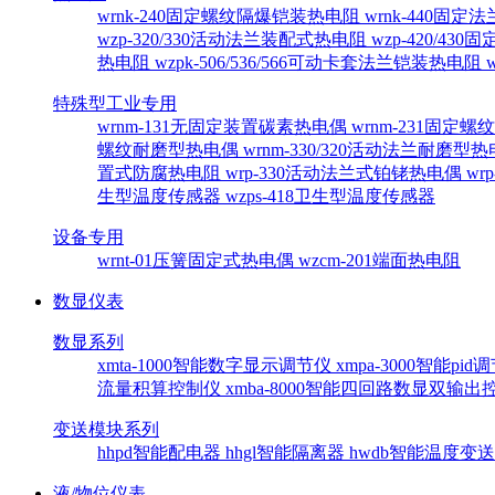
wrnk-240固定螺纹隔爆铠装热电阻
wrnk-440固
wzp-320/330活动法兰装配式热电阻
wzp-420/4
热电阻
wzpk-506/536/566可动卡套法兰铠装热电阻
特殊型工业专用
wrnm-131无固定装置碳素热电偶
wrnm-231固定
螺纹耐磨型热电偶
wrnm-330/320活动法兰耐磨型
置式防腐热电阻
wrp-330活动法兰式铂铑热电偶
wr
生型温度传感器
wzps-418卫生型温度传感器
设备专用
wrnt-01压簧固定式热电偶
wzcm-201端面热电阻
数显仪表
数显系列
xmta-1000智能数字显示调节仪
xmpa-3000智能pi
流量积算控制仪
xmba-8000智能四回路数显双输
变送模块系列
hhpd智能配电器
hhgl智能隔离器
hwdb智能温度变
液/物位仪表