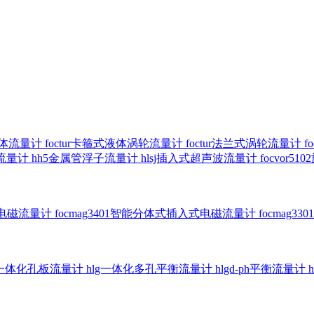
气体流量计
foctur卡箍式液体涡轮流量计
foctur法兰式涡轮流量计
f
子流量计
hh5金属管浮子流量计
hlsj插入式超声波流量计
focvor
入式电磁流量计
focmag3401智能分体式插入式电磁流量计
focmag
g一体化孔板流量计
hlg一体化多孔平衡流量计
hlgd-ph平衡流量计