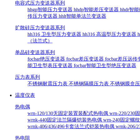
电容式压力变送器系列
hhgp智能压力变送器
hhdp智能差压变送器
hhdr
传压力变送器
hhlt智能单法兰变送器
扩散硅压力变送器系列
hh316 卫生型压力变送器
hh316 高温型压力变送器
（法兰式）
单晶硅变送器系列
focbar绝压变送器
focbar差压变送器
focbar差压远
能卫生型表压变送器
focbar智能卫生型绝压变送器
压力表系列
不锈钢耐震压力表
不锈钢隔膜压力表
不锈钢膜盒
温度仪表
热电偶
wrn-120/130无固定装置装配式热电偶
wrn-220/
wrnk-440固定法兰隔爆铠装热电偶
wrn-240固定
wrnk-406/436/496卡套法兰式铠装热电偶
wrnk-20
热电阻