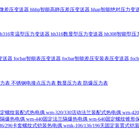
智能微差压变送器
hhhp智能高静压差压变送器
hhap智能绝对压力变
hh316常温型压力变送器
hh316数显型压力变送器
hh308智能型
传变送器
focbar智能表压变送器
focbar智能差压安装表压变送器
fo
压力表
不锈钢电接点压力表
数显压力表
防爆压力表
230固定螺纹装配式热电偶
wrn-320/330活动法兰装配式热电偶
wrn-
螺纹隔爆热电偶
wrn-440固定法兰隔爆热电偶
wrn-640固定螺纹锥
6/236/296卡套螺纹式铠装热电偶
wrnk-106/136/196无固定装置式