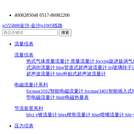
4008285048 0517-86982200
js555888金沙-金沙js1005线路
流量仪表
流量仪表
热式气体质量流量计
质量流量计
focvpg旋进旋涡
式涡街流量计
hlsg管道式超声波流量计
lzj玻璃转
超声波流量计
hlsj外贴式超声波流量计
电磁流量计系列
focmag3102智能电磁流量计
focmag3401智能插
型电磁流量计
hhdr电磁热量表
节流装置系列
hlvz v锥流量计
hlgx楔形流量计
hlgp喷嘴流量计
hl
压力仪表