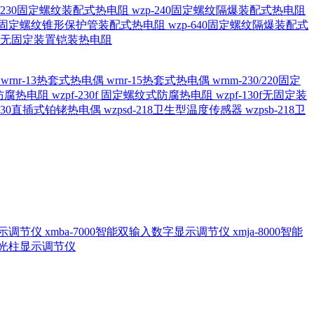
20/230固定螺纹装配式热电阻
wzp-240固定螺纹隔爆装配式热电阻
620固定螺纹锥形保护管装配式热电阻
wzp-640固定螺纹隔爆装配式
6/196 无固定装置铠装热电阻
偶
wrnr-13热套式热电偶
wrnr-15热套式热电偶
wrnm-230/220固定
兰式防腐热电阻
wzpf-230f 固定螺纹式防腐热电阻
wzpf-130f无固定装
-130直插式铂铑热电偶
wzpsd-218卫生型温度传感器
wzpsb-218卫
回显示调节仪
xmba-7000智能双输入数字显示调节仪
xmja-8000智能
智能光柱显示调节仪