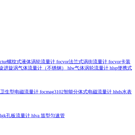
octur螺纹式液体涡轮流量计
focvor法兰式涡街流量计
focvor卡装
5102旋进旋涡气体流量计（不锈钢）
hlw气体涡轮流量计
hlsp便携式
3301卫生型电磁流量计
focmag3102智能分体式电磁流量计
hhds水表
hlgk孔板流量计
hlva 笛型匀速管