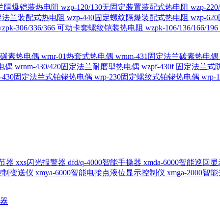
定法兰隔爆铠装热电阻
wzp-120/130无固定装置装配式热电阻
wzp-2
30固定法兰装配式热电阻
wzp-440固定螺纹隔爆装配式热电阻
wzp-
wzpk-306/336/366 可动卡套螺纹铠装热电阻
wzpk-106/136/16
螺纹碳素热电偶
wrnr-01热套式热电偶
wrnm-431固定法兰碳素热电
热电偶
wrnm-430/420固定法兰耐磨型热电偶
wzpf-430f 固定法
p-430固定法兰式铂铑热电偶
wrp-230固定螺纹式铂铑热电偶
wrp
d调节器
xxs闪光报警器
dfd/q-4000智能手操器
xmda-6000智能巡
出控制变送仪
xmya-6000智能电接点液位显示控制仪
xmga-2000
送器