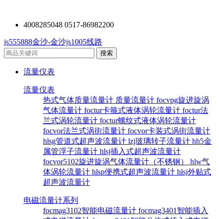
4008285048 0517-86982200
js555888金沙-金沙js1005线路
流量仪表
流量仪表
热式气体质量流量计
质量流量计
focvpg旋进旋涡
气体流量计
foctur卡箍式液体涡轮流量计
foctur法
兰式涡轮流量计
foctur螺纹式液体涡轮流量计
focvor法兰式涡街流量计
focvor卡装式涡街流量计
hlsg管道式超声波流量计
lzj玻璃转子流量计
hh5金
属管浮子流量计
hlsj插入式超声波流量计
focvor5102旋进旋涡气体流量计（不锈钢）
hlw气
体涡轮流量计
hlsp便携式超声波流量计
hlsj外贴式
超声波流量计
电磁流量计系列
focmag3102智能电磁流量计
focmag3401智能插入