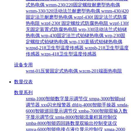
式热电偶
wrnm-230/220固定螺纹耐磨型热电偶
wrnm-330/320活动法兰耐磨型热电偶
wrnm-430/420
固定法兰耐磨型热电偶
wzpf-430f 固定法兰式防腐
热电阻
wzpf-230f 固定螺纹式防腐热电阻
wzpf-130f
无固定装置式防腐热电阻
wrp-330活动法兰式铂铑
热电偶
wrp-430固定法兰式铂铑热电偶
wrp-230固
定螺纹式铂铑热电偶
wrp-130直插式铂铑热电偶
wzpsd-218卫生型温度传感器
wzpsb-218卫生型温度
传感器
wzps-418卫生型温度传感器
设备专用
wrnt-01压簧固定式热电偶
wzcm-201端面热电阻
数显仪表
数显系列
xmta-1000智能数字显示调节仪
xmpa-3000智能pid
调节器
xxs闪光报警器
dfd/q-4000智能手操器
xmda-
6000智能巡回显示调节仪
xmba-7000智能双输入数
字显示调节仪
xmja-8000智能流量积算控制仪
xmba-8000智能四回路数显双输出控制变送仪
xmya-6000智能电接点液位显示控制仪
xmga-2000