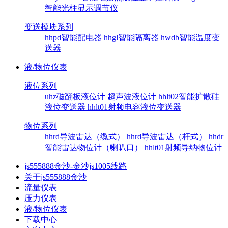
智能光柱显示调节仪
变送模块系列
hhpd智能配电器
hhgl智能隔离器
hwdb智能温度变
送器
液/物位仪表
液位系列
uhz磁翻板液位计
超声波液位计
hhlt02智能扩散硅
液位变送器
hhlt01射频电容液位变送器
物位系列
hhrd导波雷达（缆式）
hhrd导波雷达（杆式）
hhdr
智能雷达物位计（喇叭口）
hhlt01射频导纳物位计
js555888金沙-金沙js1005线路
关于js555888金沙
流量仪表
压力仪表
液/物位仪表
下载中心