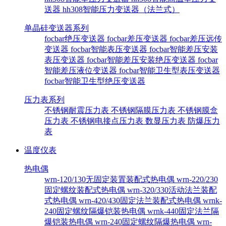
送器
hh308智能压力变送器（法兰式）
单晶硅变送器系列
focbar绝压变送器
focbar差压变送器
focbar差压远传
变送器
focbar智能表压变送器
focbar智能差压安装
表压变送器
focbar智能差压安装绝压变送器
focbar
智能差压液位变送器
focbar智能卫生型表压变送器
focbar智能卫生型绝压变送器
压力表系列
不锈钢耐震压力表
不锈钢隔膜压力表
不锈钢膜盒
压力表
不锈钢电接点压力表
数显压力表
防爆压力
表
温度仪表
热电偶
wrn-120/130无固定装置装配式热电偶
wrn-220/230
固定螺纹装配式热电偶
wrn-320/330活动法兰装配
式热电偶
wrn-420/430固定法兰装配式热电偶
wrnk-
240固定螺纹隔爆铠装热电偶
wrnk-440固定法兰隔
爆铠装热电偶
wrn-240固定螺纹隔爆热电偶
wrn-