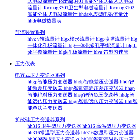
式电磁流量计
focmag3401智能分体式插入式电磁
流量计
focmag3301卫生型电磁流量计
focmag3102
智能分体式电磁流量计
hhds水表型电磁流量计
hhdr电磁热量表
节流装置系列
hlvz v锥流量计
hlgx楔形流量计
hlgp喷嘴流量计
hlg
一体化孔板流量计
hlg一体化多孔平衡流量计
hlgd-
ph平衡流量计
hlgk孔板流量计
hlva 笛型匀速管
压力仪表
电容式压力变送器系列
hhgp智能压力变送器
hhdp智能差压变送器
hhdr智
能微差压变送器
hhhp智能高静压差压变送器
hhap
智能绝对压力变送器
hhsp智能负压变送器
hhdp智
能远传压力变送器
hhgp智能远传压力变送器
hhlt智
能单法兰变送器
扩散硅压力变送器系列
hh316 卫生型压力变送器
hh316 高温型压力变送器
hh316常温型压力变送器
hh316数显型压力变送器
hh308智能型压力变送器
hh308智能高温型压力变