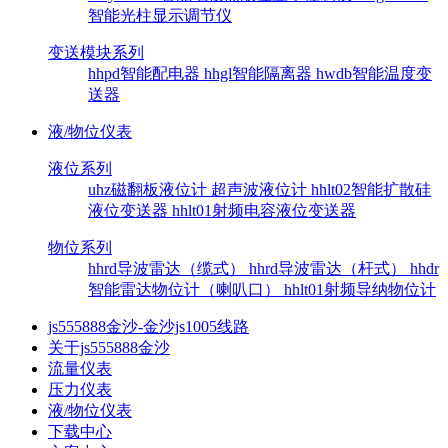
智能光柱显示调节仪
变送模块系列
hhpd智能配电器
hhgl智能隔离器
hwdb智能温度变
送器
液/物位仪表
液位系列
uhz磁翻板液位计
超声波液位计
hhlt02智能扩散硅
液位变送器
hhlt01射频电容液位变送器
物位系列
hhrd导波雷达（缆式）
hhrd导波雷达（杆式）
hhdr
智能雷达物位计（喇叭口）
hhlt01射频导纳物位计
js555888金沙-金沙js1005线路
关于js555888金沙
流量仪表
压力仪表
液/物位仪表
下载中心