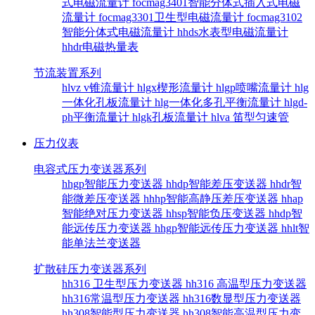
式电磁流量计
focmag3401智能分体式插入式电磁
流量计
focmag3301卫生型电磁流量计
focmag3102
智能分体式电磁流量计
hhds水表型电磁流量计
hhdr电磁热量表
节流装置系列
hlvz v锥流量计
hlgx楔形流量计
hlgp喷嘴流量计
hlg
一体化孔板流量计
hlg一体化多孔平衡流量计
hlgd-
ph平衡流量计
hlgk孔板流量计
hlva 笛型匀速管
压力仪表
电容式压力变送器系列
hhgp智能压力变送器
hhdp智能差压变送器
hhdr智
能微差压变送器
hhhp智能高静压差压变送器
hhap
智能绝对压力变送器
hhsp智能负压变送器
hhdp智
能远传压力变送器
hhgp智能远传压力变送器
hhlt智
能单法兰变送器
扩散硅压力变送器系列
hh316 卫生型压力变送器
hh316 高温型压力变送器
hh316常温型压力变送器
hh316数显型压力变送器
hh308智能型压力变送器
hh308智能高温型压力变