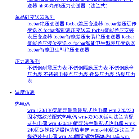
送器
hh308智能压力变送器（法兰式）
单晶硅变送器系列
focbar绝压变送器
focbar差压变送器
focbar差压远传
变送器
focbar智能表压变送器
focbar智能差压安装
表压变送器
focbar智能差压安装绝压变送器
focbar
智能差压液位变送器
focbar智能卫生型表压变送器
focbar智能卫生型绝压变送器
压力表系列
不锈钢耐震压力表
不锈钢隔膜压力表
不锈钢膜盒
压力表
不锈钢电接点压力表
数显压力表
防爆压力
表
温度仪表
热电偶
wrn-120/130无固定装置装配式热电偶
wrn-220/230
固定螺纹装配式热电偶
wrn-320/330活动法兰装配
式热电偶
wrn-420/430固定法兰装配式热电偶
wrnk-
240固定螺纹隔爆铠装热电偶
wrnk-440固定法兰隔
爆铠装热电偶
wrn-240固定螺纹隔爆热电偶
wrn-