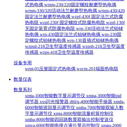
式热电偶
wrnm-230/220固定螺纹耐磨型热电偶
wrnm-330/320活动法兰耐磨型热电偶
wrnm-430/420
固定法兰耐磨型热电偶
wzpf-430f 固定法兰式防腐
热电阻
wzpf-230f 固定螺纹式防腐热电阻
wzpf-130f
无固定装置式防腐热电阻
wrp-330活动法兰式铂铑
热电偶
wrp-430固定法兰式铂铑热电偶
wrp-230固
定螺纹式铂铑热电偶
wrp-130直插式铂铑热电偶
wzpsd-218卫生型温度传感器
wzpsb-218卫生型温度
传感器
wzps-418卫生型温度传感器
设备专用
wrnt-01压簧固定式热电偶
wzcm-201端面热电阻
数显仪表
数显系列
xmta-1000智能数字显示调节仪
xmpa-3000智能pid
调节器
xxs闪光报警器
dfd/q-4000智能手操器
xmda-
6000智能巡回显示调节仪
xmba-7000智能双输入数
字显示调节仪
xmja-8000智能流量积算控制仪
xmba-8000智能四回路数显双输出控制变送仪
xmya-6000智能电接点液位显示控制仪
xmga-2000