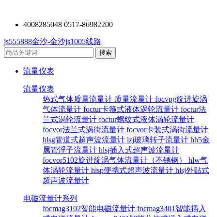
4008285048 0517-86982200
js555888金沙-金沙js1005线路
流量仪表
流量仪表
热式气体质量流量计
质量流量计
focvpg旋进旋涡
气体流量计
foctur卡箍式液体涡轮流量计
foctur法
兰式涡轮流量计
foctur螺纹式液体涡轮流量计
focvor法兰式涡街流量计
focvor卡装式涡街流量计
hlsg管道式超声波流量计
lzj玻璃转子流量计
hh5金
属管浮子流量计
hlsj插入式超声波流量计
focvor5102旋进旋涡气体流量计（不锈钢）
hlw气
体涡轮流量计
hlsp便携式超声波流量计
hlsj外贴式
超声波流量计
电磁流量计系列
focmag3102智能电磁流量计
focmag3401智能插入