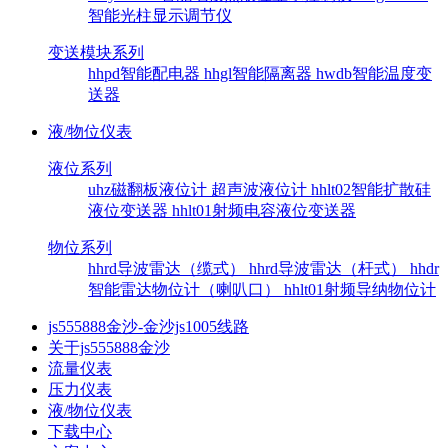
智能光柱显示调节仪
变送模块系列
hhpd智能配电器
hhgl智能隔离器
hwdb智能温度变
送器
液/物位仪表
液位系列
uhz磁翻板液位计
超声波液位计
hhlt02智能扩散硅
液位变送器
hhlt01射频电容液位变送器
物位系列
hhrd导波雷达（缆式）
hhrd导波雷达（杆式）
hhdr
智能雷达物位计（喇叭口）
hhlt01射频导纳物位计
js555888金沙-金沙js1005线路
关于js555888金沙
流量仪表
压力仪表
液/物位仪表
下载中心