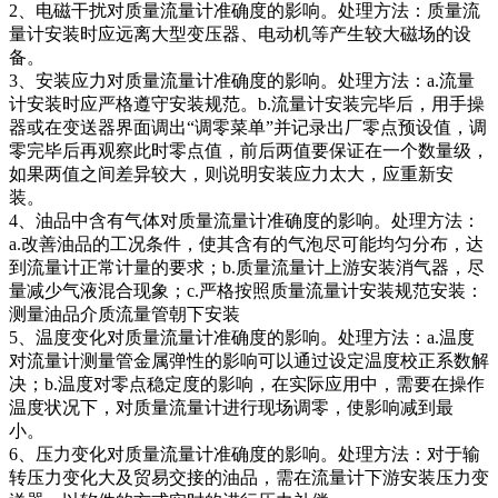
2、电磁干扰对质量流量计准确度的影响。处理方法：质量流
量计安装时应远离大型变压器、电动机等产生较大磁场的设
备。
3、安装应力对质量流量计准确度的影响。处理方法：a.流量
计安装时应严格遵守安装规范。b.流量计安装完毕后，用手操
器或在变送器界面调出“调零菜单”并记录出厂零点预设值，调
零完毕后再观察此时零点值，前后两值要保证在一个数量级，
如果两值之间差异较大，则说明安装应力太大，应重新安
装。
4、油品中含有气体对质量流量计准确度的影响。处理方法：
a.改善油品的工况条件，使其含有的气泡尽可能均匀分布，达
到流量计正常计量的要求；b.质量流量计上游安装消气器，尽
量减少气液混合现象；c.严格按照质量流量计安装规范安装：
测量油品介质流量管朝下安装
5、温度变化对质量流量计准确度的影响。处理方法：a.温度
对流量计测量管金属弹性的影响可以通过设定温度校正系数解
决；b.温度对零点稳定度的影响，在实际应用中，需要在操作
温度状况下，对质量流量计进行现场调零，使影响减到最
小。
6、压力变化对质量流量计准确度的影响。处理方法：对于输
转压力变化大及贸易交接的油品，需在流量计下游安装压力变