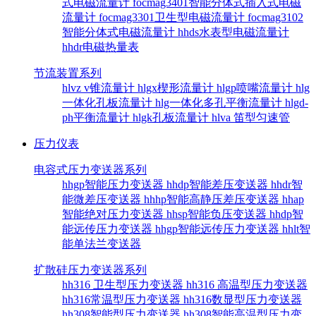
式电磁流量计
focmag3401智能分体式插入式电磁
流量计
focmag3301卫生型电磁流量计
focmag3102
智能分体式电磁流量计
hhds水表型电磁流量计
hhdr电磁热量表
节流装置系列
hlvz v锥流量计
hlgx楔形流量计
hlgp喷嘴流量计
hlg
一体化孔板流量计
hlg一体化多孔平衡流量计
hlgd-
ph平衡流量计
hlgk孔板流量计
hlva 笛型匀速管
压力仪表
电容式压力变送器系列
hhgp智能压力变送器
hhdp智能差压变送器
hhdr智
能微差压变送器
hhhp智能高静压差压变送器
hhap
智能绝对压力变送器
hhsp智能负压变送器
hhdp智
能远传压力变送器
hhgp智能远传压力变送器
hhlt智
能单法兰变送器
扩散硅压力变送器系列
hh316 卫生型压力变送器
hh316 高温型压力变送器
hh316常温型压力变送器
hh316数显型压力变送器
hh308智能型压力变送器
hh308智能高温型压力变