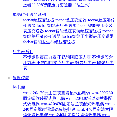
送器
hh308智能压力变送器（法兰式）
单晶硅变送器系列
focbar绝压变送器
focbar差压变送器
focbar差压远传
变送器
focbar智能表压变送器
focbar智能差压安装
表压变送器
focbar智能差压安装绝压变送器
focbar
智能差压液位变送器
focbar智能卫生型表压变送器
focbar智能卫生型绝压变送器
压力表系列
不锈钢耐震压力表
不锈钢隔膜压力表
不锈钢膜盒
压力表
不锈钢电接点压力表
数显压力表
防爆压力
表
温度仪表
热电偶
wrn-120/130无固定装置装配式热电偶
wrn-220/230
固定螺纹装配式热电偶
wrn-320/330活动法兰装配
式热电偶
wrn-420/430固定法兰装配式热电偶
wrnk-
240固定螺纹隔爆铠装热电偶
wrnk-440固定法兰隔
爆铠装热电偶
wrn-240固定螺纹隔爆热电偶
wrn-