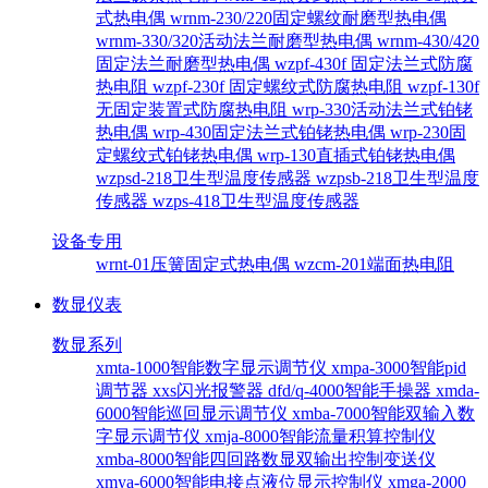
式热电偶
wrnm-230/220固定螺纹耐磨型热电偶
wrnm-330/320活动法兰耐磨型热电偶
wrnm-430/420
固定法兰耐磨型热电偶
wzpf-430f 固定法兰式防腐
热电阻
wzpf-230f 固定螺纹式防腐热电阻
wzpf-130f
无固定装置式防腐热电阻
wrp-330活动法兰式铂铑
热电偶
wrp-430固定法兰式铂铑热电偶
wrp-230固
定螺纹式铂铑热电偶
wrp-130直插式铂铑热电偶
wzpsd-218卫生型温度传感器
wzpsb-218卫生型温度
传感器
wzps-418卫生型温度传感器
设备专用
wrnt-01压簧固定式热电偶
wzcm-201端面热电阻
数显仪表
数显系列
xmta-1000智能数字显示调节仪
xmpa-3000智能pid
调节器
xxs闪光报警器
dfd/q-4000智能手操器
xmda-
6000智能巡回显示调节仪
xmba-7000智能双输入数
字显示调节仪
xmja-8000智能流量积算控制仪
xmba-8000智能四回路数显双输出控制变送仪
xmya-6000智能电接点液位显示控制仪
xmga-2000