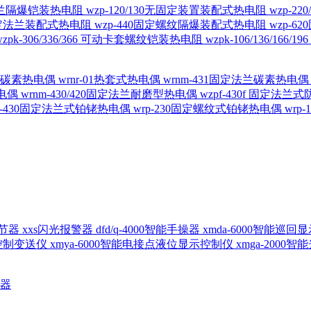
定法兰隔爆铠装热电阻
wzp-120/130无固定装置装配式热电阻
wzp-2
30固定法兰装配式热电阻
wzp-440固定螺纹隔爆装配式热电阻
wzp-
wzpk-306/336/366 可动卡套螺纹铠装热电阻
wzpk-106/136/16
螺纹碳素热电偶
wrnr-01热套式热电偶
wrnm-431固定法兰碳素热电
热电偶
wrnm-430/420固定法兰耐磨型热电偶
wzpf-430f 固定法
p-430固定法兰式铂铑热电偶
wrp-230固定螺纹式铂铑热电偶
wrp
d调节器
xxs闪光报警器
dfd/q-4000智能手操器
xmda-6000智能巡
出控制变送仪
xmya-6000智能电接点液位显示控制仪
xmga-2000
送器