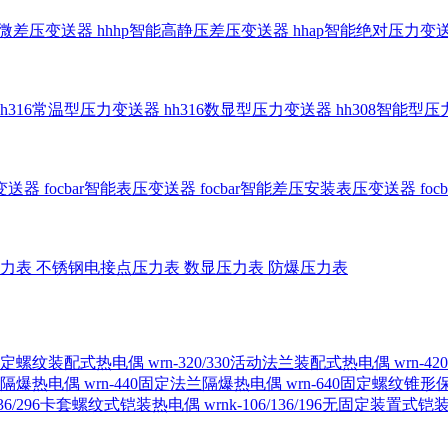
智能微差压变送器
hhhp智能高静压差压变送器
hhap智能绝对压力变
hh316常温型压力变送器
hh316数显型压力变送器
hh308智能型
传变送器
focbar智能表压变送器
focbar智能差压安装表压变送器
fo
压力表
不锈钢电接点压力表
数显压力表
防爆压力表
230固定螺纹装配式热电偶
wrn-320/330活动法兰装配式热电偶
wrn-
螺纹隔爆热电偶
wrn-440固定法兰隔爆热电偶
wrn-640固定螺纹锥
6/236/296卡套螺纹式铠装热电偶
wrnk-106/136/196无固定装置式