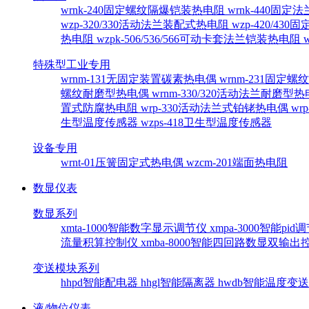
wrnk-240固定螺纹隔爆铠装热电阻
wrnk-440固
wzp-320/330活动法兰装配式热电阻
wzp-420/4
热电阻
wzpk-506/536/566可动卡套法兰铠装热电阻
特殊型工业专用
wrnm-131无固定装置碳素热电偶
wrnm-231固定
螺纹耐磨型热电偶
wrnm-330/320活动法兰耐磨型
置式防腐热电阻
wrp-330活动法兰式铂铑热电偶
wr
生型温度传感器
wzps-418卫生型温度传感器
设备专用
wrnt-01压簧固定式热电偶
wzcm-201端面热电阻
数显仪表
数显系列
xmta-1000智能数字显示调节仪
xmpa-3000智能pi
流量积算控制仪
xmba-8000智能四回路数显双输
变送模块系列
hhpd智能配电器
hhgl智能隔离器
hwdb智能温度变
液/物位仪表