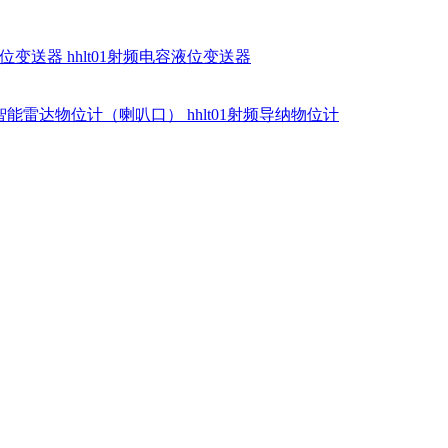
硅液位变送器
hhlt01射频电容液位变送器
dr智能雷达物位计（喇叭口）
hhlt01射频导纳物位计