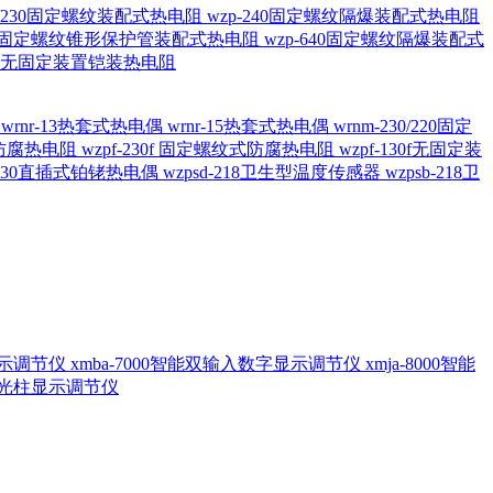
20/230固定螺纹装配式热电阻
wzp-240固定螺纹隔爆装配式热电阻
620固定螺纹锥形保护管装配式热电阻
wzp-640固定螺纹隔爆装配式
6/196 无固定装置铠装热电阻
偶
wrnr-13热套式热电偶
wrnr-15热套式热电偶
wrnm-230/220固定
兰式防腐热电阻
wzpf-230f 固定螺纹式防腐热电阻
wzpf-130f无固定装
-130直插式铂铑热电偶
wzpsd-218卫生型温度传感器
wzpsb-218卫
回显示调节仪
xmba-7000智能双输入数字显示调节仪
xmja-8000智能
智能光柱显示调节仪