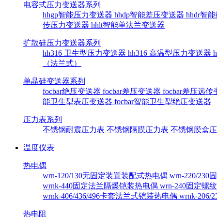
电容式压力变送器系列
hhgp智能压力变送器
hhdp智能差压变送器
hhdr
传压力变送器
hhlt智能单法兰变送器
扩散硅压力变送器系列
hh316 卫生型压力变送器
hh316 高温型压力变送器
（法兰式）
单晶硅变送器系列
focbar绝压变送器
focbar差压变送器
focbar差压远
能卫生型表压变送器
focbar智能卫生型绝压变送器
压力表系列
不锈钢耐震压力表
不锈钢隔膜压力表
不锈钢膜盒
温度仪表
热电偶
wrn-120/130无固定装置装配式热电偶
wrn-220/
wrnk-440固定法兰隔爆铠装热电偶
wrn-240固定
wrnk-406/436/496卡套法兰式铠装热电偶
wrnk-20
热电阻