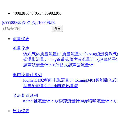
4008285048 0517-86982200
js555888金沙-金沙js1005线路
流量仪表
流量仪表
热式气体质量流量计
质量流量计
focvpg旋进旋涡
式涡街流量计
hlsg管道式超声波流量计
lzj玻璃转
超声波流量计
hlsj外贴式超声波流量计
电磁流量计系列
focmag3102智能电磁流量计
focmag3401智能插
型电磁流量计
hhdr电磁热量表
节流装置系列
hlvz v锥流量计
hlgx楔形流量计
hlgp喷嘴流量计
hl
压力仪表