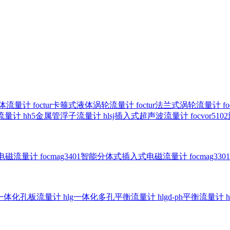
气体流量计
foctur卡箍式液体涡轮流量计
foctur法兰式涡轮流量计
f
子流量计
hh5金属管浮子流量计
hlsj插入式超声波流量计
focvor
入式电磁流量计
focmag3401智能分体式插入式电磁流量计
focmag
g一体化孔板流量计
hlg一体化多孔平衡流量计
hlgd-ph平衡流量计