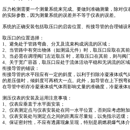
压力检测需要一个测量系统来完成。要做到准确测量，除对仪
的实际参数，因为测量系统的误差并不等于仪表的误差。
系统的正确安装包括取压口的启齿位置、衔接导管的合理铺设
取压口的位置选择：
1、避免处于管路弯曲、分叉及流束构成涡流的区域；
2、当管路中有突出物体（如测温元件）时，取压口应取在其
3、当必需在调理阀门左近取压 时，若取压口在其前，则与阀门
4、关于宽广容器，取压口应处于流体活动平稳和无涡流的区
衔接导管的铺设：
衔接导管的水平段应有一定的斜度，以利于扫除冷凝液体或气
的差压值时，倾斜度可再稍大一点。此外，如导管在上下拐弯处
在导管中积存冷凝液体或气体而影响丈量的准确度，冷凝液体
测压仪表的安装及运用注意事项：
1、仪表应垂直于水平面安装；
2、仪表测定点与仪表安装处在同一水平位置，否则应考虑附
3、仪表安装处与测定点之间的距离应尽量短，以免指示迟缓；
4、保证密封性，不应有透露现象呈现，特别是易燃易爆气体