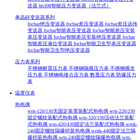
送器
hh308智能压力变送器（法兰式）
单晶硅变送器系列
focbar绝压变送器
focbar差压变送器
focbar差压远传
变送器
focbar智能表压变送器
focbar智能差压安装
表压变送器
focbar智能差压安装绝压变送器
focbar
智能差压液位变送器
focbar智能卫生型表压变送器
focbar智能卫生型绝压变送器
压力表系列
不锈钢耐震压力表
不锈钢隔膜压力表
不锈钢膜盒
压力表
不锈钢电接点压力表
数显压力表
防爆压力
表
温度仪表
热电偶
wrn-120/130无固定装置装配式热电偶
wrn-220/230
固定螺纹装配式热电偶
wrn-320/330活动法兰装配
式热电偶
wrn-420/430固定法兰装配式热电偶
wrnk-
240固定螺纹隔爆铠装热电偶
wrnk-440固定法兰隔
爆铠装热电偶
wrn-240固定螺纹隔爆热电偶
wrn-