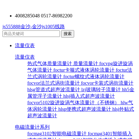
4008285048 0517-86982200
js555888金沙-金沙js1005线路
流量仪表
流量仪表
热式气体质量流量计
质量流量计
focvpg旋进旋涡
气体流量计
foctur卡箍式液体涡轮流量计
foctur法
兰式涡轮流量计
foctur螺纹式液体涡轮流量计
focvor法兰式涡街流量计
focvor卡装式涡街流量计
hlsg管道式超声波流量计
lzj玻璃转子流量计
hh5金
属管浮子流量计
hlsj插入式超声波流量计
focvor5102旋进旋涡气体流量计（不锈钢）
hlw气
体涡轮流量计
hlsp便携式超声波流量计
hlsj外贴式
超声波流量计
电磁流量计系列
focmag3102智能电磁流量计
focmag3401智能插入