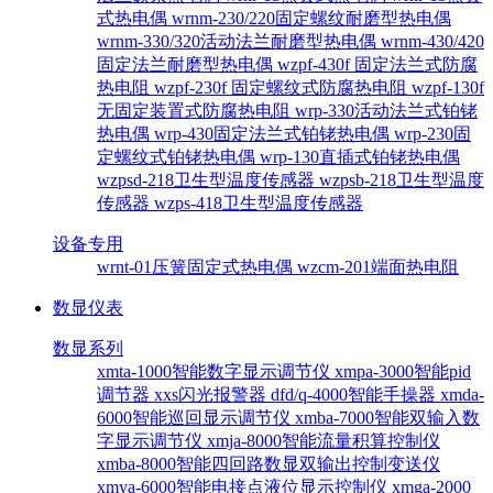
式热电偶
wrnm-230/220固定螺纹耐磨型热电偶
wrnm-330/320活动法兰耐磨型热电偶
wrnm-430/420
固定法兰耐磨型热电偶
wzpf-430f 固定法兰式防腐
热电阻
wzpf-230f 固定螺纹式防腐热电阻
wzpf-130f
无固定装置式防腐热电阻
wrp-330活动法兰式铂铑
热电偶
wrp-430固定法兰式铂铑热电偶
wrp-230固
定螺纹式铂铑热电偶
wrp-130直插式铂铑热电偶
wzpsd-218卫生型温度传感器
wzpsb-218卫生型温度
传感器
wzps-418卫生型温度传感器
设备专用
wrnt-01压簧固定式热电偶
wzcm-201端面热电阻
数显仪表
数显系列
xmta-1000智能数字显示调节仪
xmpa-3000智能pid
调节器
xxs闪光报警器
dfd/q-4000智能手操器
xmda-
6000智能巡回显示调节仪
xmba-7000智能双输入数
字显示调节仪
xmja-8000智能流量积算控制仪
xmba-8000智能四回路数显双输出控制变送仪
xmya-6000智能电接点液位显示控制仪
xmga-2000