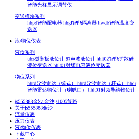
智能光柱显示调节仪
变送模块系列
hhpd智能配电器
hhgl智能隔离器
hwdb智能温度变
送器
液/物位仪表
液位系列
uhz磁翻板液位计
超声波液位计
hhlt02智能扩散硅
液位变送器
hhlt01射频电容液位变送器
物位系列
hhrd导波雷达（缆式）
hhrd导波雷达（杆式）
hhdr
智能雷达物位计（喇叭口）
hhlt01射频导纳物位计
js555888金沙-金沙js1005线路
关于js555888金沙
流量仪表
压力仪表
液/物位仪表
下载中心