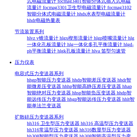
式电磁流量计
focmag3401智能分体式插入式电磁
流量计
focmag3301卫生型电磁流量计
focmag3102
智能分体式电磁流量计
hhds水表型电磁流量计
hhdr电磁热量表
节流装置系列
hlvz v锥流量计
hlgx楔形流量计
hlgp喷嘴流量计
hlg
一体化孔板流量计
hlg一体化多孔平衡流量计
hlgd-
ph平衡流量计
hlgk孔板流量计
hlva 笛型匀速管
压力仪表
电容式压力变送器系列
hhgp智能压力变送器
hhdp智能差压变送器
hhdr智
能微差压变送器
hhhp智能高静压差压变送器
hhap
智能绝对压力变送器
hhsp智能负压变送器
hhdp智
能远传压力变送器
hhgp智能远传压力变送器
hhlt智
能单法兰变送器
扩散硅压力变送器系列
hh316 卫生型压力变送器
hh316 高温型压力变送器
hh316常温型压力变送器
hh316数显型压力变送器
hh308智能型压力变送器
hh308智能高温型压力变