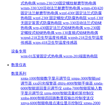
式热电偶
wrnm-230/220固定螺纹耐磨型热电偶
wrnm-330/320活动法兰耐磨型热电偶
wrnm-430/420
固定法兰耐磨型热电偶
wzpf-430f 固定法兰式防腐
热电阻
wzpf-230f 固定螺纹式防腐热电阻
wzpf-130f
无固定装置式防腐热电阻
wrp-330活动法兰式铂铑
热电偶
wrp-430固定法兰式铂铑热电偶
wrp-230固
定螺纹式铂铑热电偶
wrp-130直插式铂铑热电偶
wzpsd-218卫生型温度传感器
wzpsb-218卫生型温度
传感器
wzps-418卫生型温度传感器
设备专用
wrnt-01压簧固定式热电偶
wzcm-201端面热电阻
数显仪表
数显系列
xmta-1000智能数字显示调节仪
xmpa-3000智能pid
调节器
xxs闪光报警器
dfd/q-4000智能手操器
xmda-
6000智能巡回显示调节仪
xmba-7000智能双输入数
字显示调节仪
xmja-8000智能流量积算控制仪
xmba-8000智能四回路数显双输出控制变送仪
xmya-6000智能电接点液位显示控制仪
xmga-2000