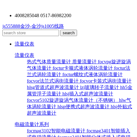
4008285048 0517-86982200
js555888金沙-金沙js1005线路
流量仪表
流量仪表
热式气体质量流量计
质量流量计
focvpg旋进旋涡
气体流量计
foctur卡箍式液体涡轮流量计
foctur法
兰式涡轮流量计
foctur螺纹式液体涡轮流量计
focvor法兰式涡街流量计
focvor卡装式涡街流量计
hlsg管道式超声波流量计
lzj玻璃转子流量计
hh5金
属管浮子流量计
hlsj插入式超声波流量计
focvor5102旋进旋涡气体流量计（不锈钢）
hlw气
体涡轮流量计
hlsp便携式超声波流量计
hlsj外贴式
超声波流量计
电磁流量计系列
focmag3102智能电磁流量计
focmag3401智能插入