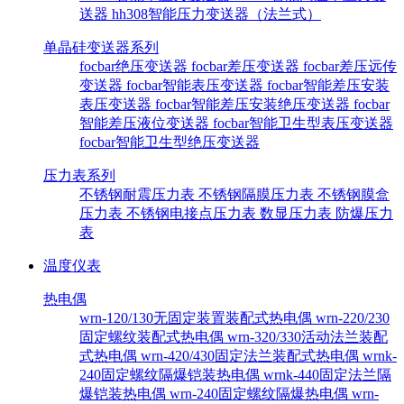
送器
hh308智能压力变送器（法兰式）
单晶硅变送器系列
focbar绝压变送器
focbar差压变送器
focbar差压远传
变送器
focbar智能表压变送器
focbar智能差压安装
表压变送器
focbar智能差压安装绝压变送器
focbar
智能差压液位变送器
focbar智能卫生型表压变送器
focbar智能卫生型绝压变送器
压力表系列
不锈钢耐震压力表
不锈钢隔膜压力表
不锈钢膜盒
压力表
不锈钢电接点压力表
数显压力表
防爆压力
表
温度仪表
热电偶
wrn-120/130无固定装置装配式热电偶
wrn-220/230
固定螺纹装配式热电偶
wrn-320/330活动法兰装配
式热电偶
wrn-420/430固定法兰装配式热电偶
wrnk-
240固定螺纹隔爆铠装热电偶
wrnk-440固定法兰隔
爆铠装热电偶
wrn-240固定螺纹隔爆热电偶
wrn-