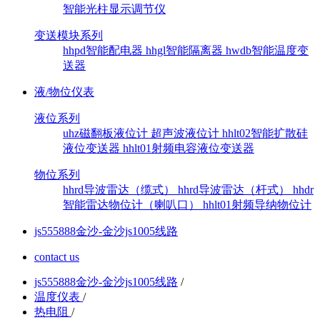
智能光柱显示调节仪
变送模块系列
hhpd智能配电器
hhgl智能隔离器
hwdb智能温度变
送器
液/物位仪表
液位系列
uhz磁翻板液位计
超声波液位计
hhlt02智能扩散硅
液位变送器
hhlt01射频电容液位变送器
物位系列
hhrd导波雷达（缆式）
hhrd导波雷达（杆式）
hhdr
智能雷达物位计（喇叭口）
hhlt01射频导纳物位计
js555888金沙-金沙js1005线路
contact us
js555888金沙-金沙js1005线路
/
温度仪表
/
热电阻
/