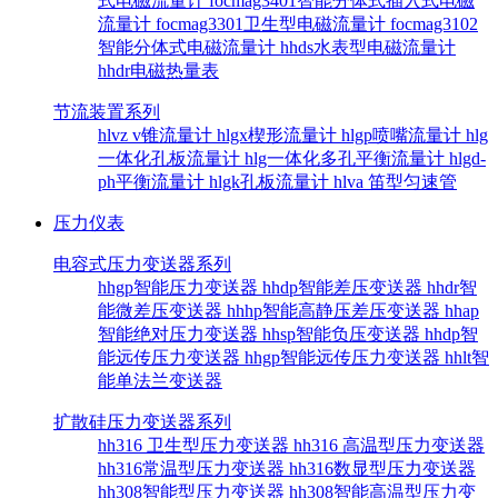
式电磁流量计
focmag3401智能分体式插入式电磁
流量计
focmag3301卫生型电磁流量计
focmag3102
智能分体式电磁流量计
hhds水表型电磁流量计
hhdr电磁热量表
节流装置系列
hlvz v锥流量计
hlgx楔形流量计
hlgp喷嘴流量计
hlg
一体化孔板流量计
hlg一体化多孔平衡流量计
hlgd-
ph平衡流量计
hlgk孔板流量计
hlva 笛型匀速管
压力仪表
电容式压力变送器系列
hhgp智能压力变送器
hhdp智能差压变送器
hhdr智
能微差压变送器
hhhp智能高静压差压变送器
hhap
智能绝对压力变送器
hhsp智能负压变送器
hhdp智
能远传压力变送器
hhgp智能远传压力变送器
hhlt智
能单法兰变送器
扩散硅压力变送器系列
hh316 卫生型压力变送器
hh316 高温型压力变送器
hh316常温型压力变送器
hh316数显型压力变送器
hh308智能型压力变送器
hh308智能高温型压力变