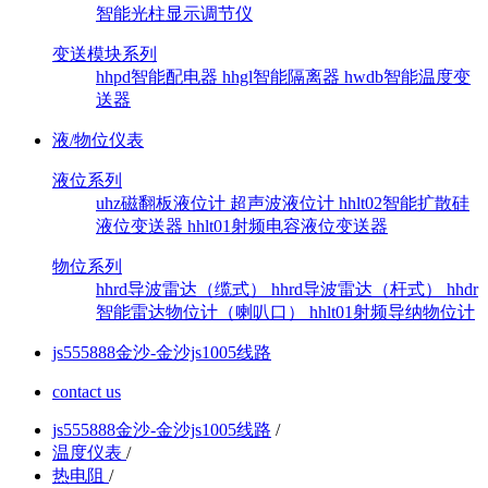
智能光柱显示调节仪
变送模块系列
hhpd智能配电器
hhgl智能隔离器
hwdb智能温度变
送器
液/物位仪表
液位系列
uhz磁翻板液位计
超声波液位计
hhlt02智能扩散硅
液位变送器
hhlt01射频电容液位变送器
物位系列
hhrd导波雷达（缆式）
hhrd导波雷达（杆式）
hhdr
智能雷达物位计（喇叭口）
hhlt01射频导纳物位计
js555888金沙-金沙js1005线路
contact us
js555888金沙-金沙js1005线路
/
温度仪表
/
热电阻
/