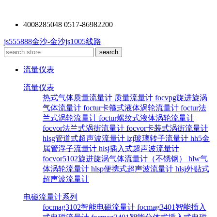
4008285048 0517-86982200
js555888金沙-金沙js1005线路
流量仪表
流量仪表
热式气体质量流量计
质量流量计
focvpg旋进旋涡
气体流量计
foctur卡箍式液体涡轮流量计
foctur法
兰式涡轮流量计
foctur螺纹式液体涡轮流量计
focvor法兰式涡街流量计
focvor卡装式涡街流量计
hlsg管道式超声波流量计
lzj玻璃转子流量计
hh5金
属管浮子流量计
hlsj插入式超声波流量计
focvor5102旋进旋涡气体流量计（不锈钢）
hlw气
体涡轮流量计
hlsp便携式超声波流量计
hlsj外贴式
超声波流量计
电磁流量计系列
focmag3102智能电磁流量计
focmag3401智能插入