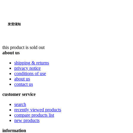
发货须知
this product is sold out
about us
shipping & returns
privacy notice
conditions of use
about us
contact us
customer service
search
recently viewed products
compare products list
new products
information