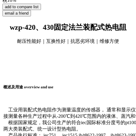
税16%
wzp-420、430固定法兰装配式热电阻
耐压性能好｜互换性好｜抗恶劣环境｜维修方便
概述及用途 overview and use
工业用装配式热电阻作为测量温度的传感器， 通常和显示仪
接测量各种生产过程中从-200℃到420℃范围内的液体、蒸
根据国家规定，我公司生产的符合iec国际标准分度号的pt10
两大类装配式、统一设计型热电阻。
产品执行标准： iec751 、iec1515 jb/t8622-1997、jb/t8623-199