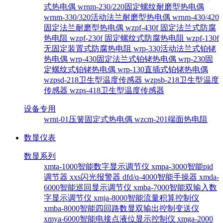
式热电偶
wrnm-230/220固定螺纹耐磨型热电偶
wrnm-330/320活动法兰耐磨型热电偶
wrnm-430/420
固定法兰耐磨型热电偶
wzpf-430f 固定法兰式防腐
热电阻
wzpf-230f 固定螺纹式防腐热电阻
wzpf-130f
无固定装置式防腐热电阻
wrp-330活动法兰式铂铑
热电偶
wrp-430固定法兰式铂铑热电偶
wrp-230固
定螺纹式铂铑热电偶
wrp-130直插式铂铑热电偶
wzpsd-218卫生型温度传感器
wzpsb-218卫生型温度
传感器
wzps-418卫生型温度传感器
设备专用
wrnt-01压簧固定式热电偶
wzcm-201端面热电阻
数显仪表
数显系列
xmta-1000智能数字显示调节仪
xmpa-3000智能pid
调节器
xxs闪光报警器
dfd/q-4000智能手操器
xmda-
6000智能巡回显示调节仪
xmba-7000智能双输入数
字显示调节仪
xmja-8000智能流量积算控制仪
xmba-8000智能四回路数显双输出控制变送仪
xmya-6000智能电接点液位显示控制仪
xmga-2000