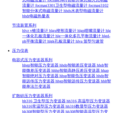
式电磁流量计
focmag3401智能分体式插入式电磁
流量计
focmag3301卫生型电磁流量计
focmag3102
智能分体式电磁流量计
hhds水表型电磁流量计
hhdr电磁热量表
节流装置系列
hlvz v锥流量计
hlgx楔形流量计
hlgp喷嘴流量计
hlg
一体化孔板流量计
hlg一体化多孔平衡流量计
hlgd-
ph平衡流量计
hlgk孔板流量计
hlva 笛型匀速管
压力仪表
电容式压力变送器系列
hhgp智能压力变送器
hhdp智能差压变送器
hhdr智
能微差压变送器
hhhp智能高静压差压变送器
hhap
智能绝对压力变送器
hhsp智能负压变送器
hhdp智
能远传压力变送器
hhgp智能远传压力变送器
hhlt智
能单法兰变送器
扩散硅压力变送器系列
hh316 卫生型压力变送器
hh316 高温型压力变送器
hh316常温型压力变送器
hh316数显型压力变送器
hh308智能型压力变送器
hh308智能高温型压力变