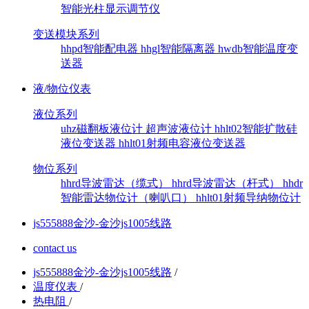
智能光柱显示调节仪
变送模块系列
hhpd智能配电器
hhgl智能隔离器
hwdb智能温度变
送器
液/物位仪表
液位系列
uhz磁翻板液位计
超声波液位计
hhlt02智能扩散硅
液位变送器
hhlt01射频电容液位变送器
物位系列
hhrd导波雷达（缆式）
hhrd导波雷达（杆式）
hhdr
智能雷达物位计（喇叭口）
hhlt01射频导纳物位计
js555888金沙-金沙js1005线路
contact us
js555888金沙-金沙js1005线路
/
温度仪表
/
热电阻
/