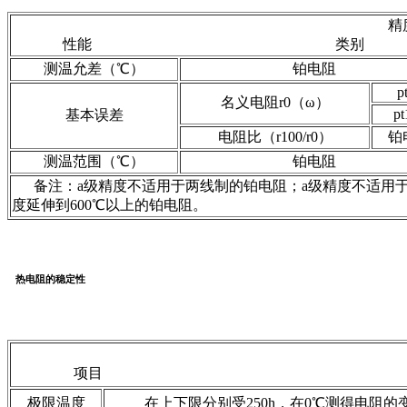
精
性能 类别
测温允差（℃）
铂电阻
p
名义电阻r0（ω）
pt
基本误差
电阻比（r100/r0）
铂
测温范围（℃）
铂电阻
备注：a级精度不适用于两线制的铂电阻；a级精度不适用于650℃
度延伸到600℃以上的铂电阻。
热电阻的稳定性
项目 内
极限温度
在上下限分别受250h，在0℃测得电阻