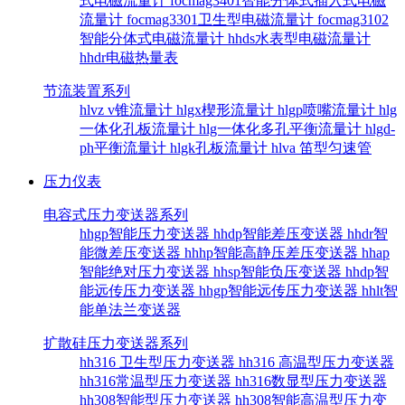
式电磁流量计
focmag3401智能分体式插入式电磁
流量计
focmag3301卫生型电磁流量计
focmag3102
智能分体式电磁流量计
hhds水表型电磁流量计
hhdr电磁热量表
节流装置系列
hlvz v锥流量计
hlgx楔形流量计
hlgp喷嘴流量计
hlg
一体化孔板流量计
hlg一体化多孔平衡流量计
hlgd-
ph平衡流量计
hlgk孔板流量计
hlva 笛型匀速管
压力仪表
电容式压力变送器系列
hhgp智能压力变送器
hhdp智能差压变送器
hhdr智
能微差压变送器
hhhp智能高静压差压变送器
hhap
智能绝对压力变送器
hhsp智能负压变送器
hhdp智
能远传压力变送器
hhgp智能远传压力变送器
hhlt智
能单法兰变送器
扩散硅压力变送器系列
hh316 卫生型压力变送器
hh316 高温型压力变送器
hh316常温型压力变送器
hh316数显型压力变送器
hh308智能型压力变送器
hh308智能高温型压力变