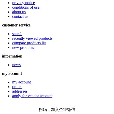
privacy notice
conditions of use
about us
contact us
customer service
search
recently viewed products
compare products list
new products
information
news
my account
my account
orders
addresses
apply for vendor account
扫码，加入企业微信