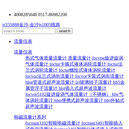
4008285048 0517-86982200
js555888金沙-金沙js1005线路
流量仪表
流量仪表
热式气体质量流量计
质量流量计
focvpg旋进旋涡
气体流量计
foctur卡箍式液体涡轮流量计
foctur法
兰式涡轮流量计
foctur螺纹式液体涡轮流量计
focvor法兰式涡街流量计
focvor卡装式涡街流量计
hlsg管道式超声波流量计
lzj玻璃转子流量计
hh5金
属管浮子流量计
hlsj插入式超声波流量计
focvor5102旋进旋涡气体流量计（不锈钢）
hlw气
体涡轮流量计
hlsp便携式超声波流量计
hlsj外贴式
超声波流量计
电磁流量计系列
focmag3102智能电磁流量计
focmag3401智能插入