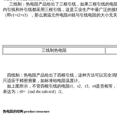
三线制：热电阻产品给出了三根引线，如果三根引线的电阻
内引线和外引线都采用三根引线，这是工业生产中最广泛的接
（即r1=r2=r3），那么测温元件电阻r0就与引线电阻的大小无关，并可
三线制热电阻
四线制：热电阻产品给出了四根引线，这种方法可以完全消
只适应于精密测量，如标准铂电阻温度计。
如上图所示，不管四根引线的电阻r1、r2、r3、r4是否相等
表达为：r0=（rad rbc-rab-rcd）/2。
热电阻的结构 product structure