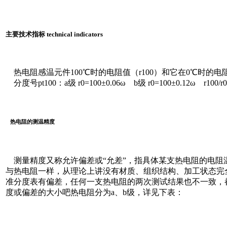
主要技术指标 technical indicators
热电阻感温元件100℃时的电阻值（r100）和它在0℃时的电阻r0
分度号pt100：a级 r0=100±0.06ω b级 r0=100±0.12ω r100/r0=
热电阻的测温精度
测量精度又称允许偏差或“允差”，指具体某支热电阻的电阻
与热电阻一样，从理论上讲没有材质、组织结构、加工状态完
准分度表有偏差，任何一支热电阻的两次测试结果也不一致，
度或偏差的大小吧热电阻分为a、b级，详见下表：