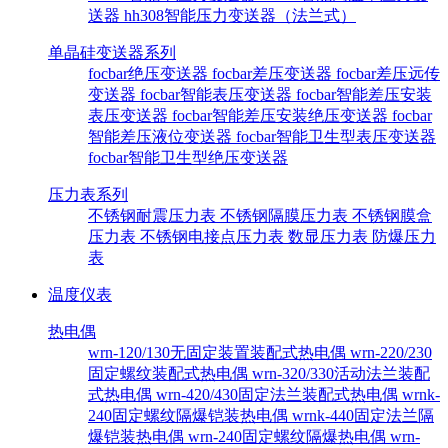
送器
hh308智能压力变送器（法兰式）
单晶硅变送器系列
focbar绝压变送器
focbar差压变送器
focbar差压远传
变送器
focbar智能表压变送器
focbar智能差压安装
表压变送器
focbar智能差压安装绝压变送器
focbar
智能差压液位变送器
focbar智能卫生型表压变送器
focbar智能卫生型绝压变送器
压力表系列
不锈钢耐震压力表
不锈钢隔膜压力表
不锈钢膜盒
压力表
不锈钢电接点压力表
数显压力表
防爆压力
表
温度仪表
热电偶
wrn-120/130无固定装置装配式热电偶
wrn-220/230
固定螺纹装配式热电偶
wrn-320/330活动法兰装配
式热电偶
wrn-420/430固定法兰装配式热电偶
wrnk-
240固定螺纹隔爆铠装热电偶
wrnk-440固定法兰隔
爆铠装热电偶
wrn-240固定螺纹隔爆热电偶
wrn-