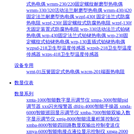
式热电偶
wrnm-230/220固定螺纹耐磨型热电偶
wrnm-330/320活动法兰耐磨型热电偶
wrnm-430/420
固定法兰耐磨型热电偶
wzpf-430f 固定法兰式防腐
热电阻
wzpf-230f 固定螺纹式防腐热电阻
wzpf-130f
无固定装置式防腐热电阻
wrp-330活动法兰式铂铑
热电偶
wrp-430固定法兰式铂铑热电偶
wrp-230固
定螺纹式铂铑热电偶
wrp-130直插式铂铑热电偶
wzpsd-218卫生型温度传感器
wzpsb-218卫生型温度
传感器
wzps-418卫生型温度传感器
设备专用
wrnt-01压簧固定式热电偶
wzcm-201端面热电阻
数显仪表
数显系列
xmta-1000智能数字显示调节仪
xmpa-3000智能pid
调节器
xxs闪光报警器
dfd/q-4000智能手操器
xmda-
6000智能巡回显示调节仪
xmba-7000智能双输入数
字显示调节仪
xmja-8000智能流量积算控制仪
xmba-8000智能四回路数显双输出控制变送仪
xmya-6000智能电接点液位显示控制仪
xmga-2000