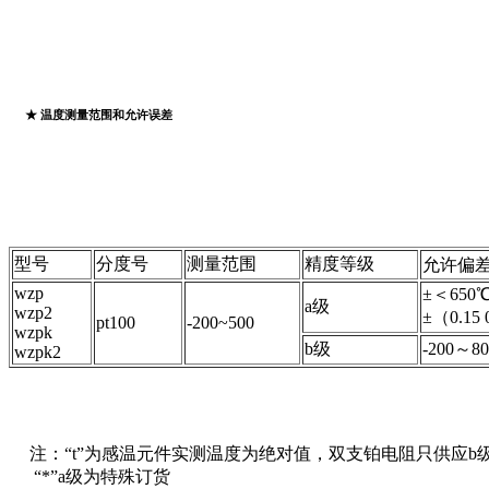
★ 温度测量范围和允许误差
型号
分度号
测量范围
精度等级
允许偏差
wzp
±＜650
a级
wzp2
±（0.15 0
pt100
-200~500
wzpk
b级
-200～8
wzpk2
注：“t”为感温元件实测温度为绝对值，双支铂电阻只供应b
“*”a级为特殊订货