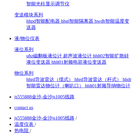
智能光柱显示调节仪
变送模块系列
hhpd智能配电器
hhgl智能隔离器
hwdb智能温度变
送器
液/物位仪表
液位系列
uhz磁翻板液位计
超声波液位计
hhlt02智能扩散硅
液位变送器
hhlt01射频电容液位变送器
物位系列
hhrd导波雷达（缆式）
hhrd导波雷达（杆式）
hhdr
智能雷达物位计（喇叭口）
hhlt01射频导纳物位计
js555888金沙-金沙js1005线路
contact us
js555888金沙-金沙js1005线路
/
温度仪表
/
热电阻
/