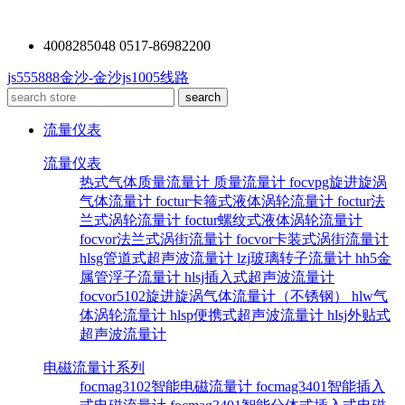
4008285048 0517-86982200
js555888金沙-金沙js1005线路
流量仪表
流量仪表
热式气体质量流量计
质量流量计
focvpg旋进旋涡
气体流量计
foctur卡箍式液体涡轮流量计
foctur法
兰式涡轮流量计
foctur螺纹式液体涡轮流量计
focvor法兰式涡街流量计
focvor卡装式涡街流量计
hlsg管道式超声波流量计
lzj玻璃转子流量计
hh5金
属管浮子流量计
hlsj插入式超声波流量计
focvor5102旋进旋涡气体流量计（不锈钢）
hlw气
体涡轮流量计
hlsp便携式超声波流量计
hlsj外贴式
超声波流量计
电磁流量计系列
focmag3102智能电磁流量计
focmag3401智能插入