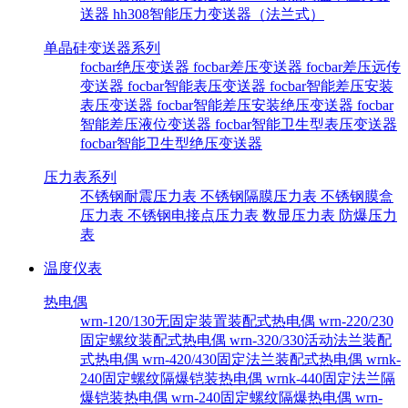
送器
hh308智能压力变送器（法兰式）
单晶硅变送器系列
focbar绝压变送器
focbar差压变送器
focbar差压远传
变送器
focbar智能表压变送器
focbar智能差压安装
表压变送器
focbar智能差压安装绝压变送器
focbar
智能差压液位变送器
focbar智能卫生型表压变送器
focbar智能卫生型绝压变送器
压力表系列
不锈钢耐震压力表
不锈钢隔膜压力表
不锈钢膜盒
压力表
不锈钢电接点压力表
数显压力表
防爆压力
表
温度仪表
热电偶
wrn-120/130无固定装置装配式热电偶
wrn-220/230
固定螺纹装配式热电偶
wrn-320/330活动法兰装配
式热电偶
wrn-420/430固定法兰装配式热电偶
wrnk-
240固定螺纹隔爆铠装热电偶
wrnk-440固定法兰隔
爆铠装热电偶
wrn-240固定螺纹隔爆热电偶
wrn-