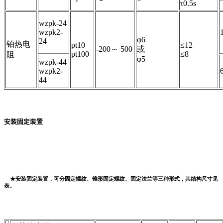
τ0.5s
wzpk-24
wzpk2-
φ6
24
铂热电
pt10
≤12
-200～ 500
或
pt100
≤8
阻
φ5
wzpk-44
wzpk2-
44
安装固定装置
★安装固定装置，可分固定螺纹、锥形固定螺纹、固定法兰等三种形式，其结构尺寸见
表。