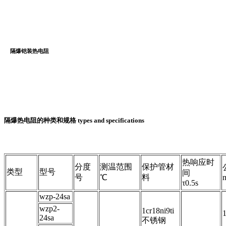
隔爆铠装热电阻
隔爆热电阻的种类和规格 types and specifications
热响应时
分度
测温范围
保护管材
类型
型号
间
号
℃
料
τ0.5s
wzp-24sa
wzp2-
1cr18ni9ti
24sa
不锈钢