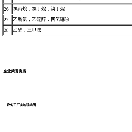
氯丙烷，氯丁烷，溴丁烷
26
乙酰氯，乙硫醇，四氢噻吩
27
乙醛，三甲胺
28
企业荣誉资质
设备工厂实地现场图