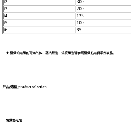
t2
300
t3
200
t4
135
t5
100
t6
85
★ 隔爆铂电阻的可燃气体、蒸汽级别、温度组别请参照隔爆热电偶举例表格。
产品选型 product selection
隔爆热电阻