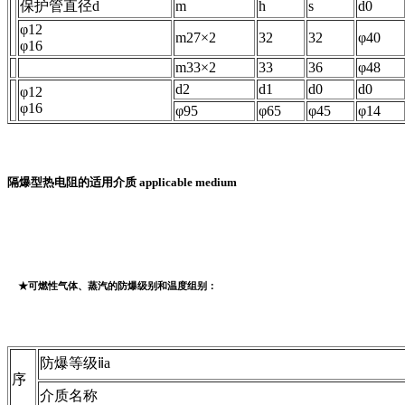
保护管直径d
m
h
s
d0
φ12
m27×2
32
32
φ40
φ16
m33×2
33
36
φ48
d2
d1
d0
d0
φ12
φ16
φ95
φ65
φ45
φ14
隔爆型热电阻的适用介质 applicable medium
★可燃性气体、蒸汽的防爆级别和温度组别：
防爆等级ⅱa
序
介质名称