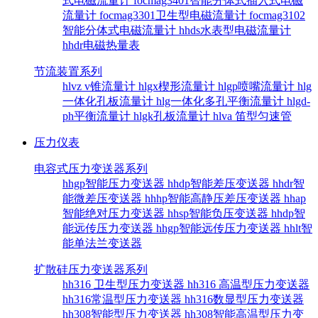
式电磁流量计
focmag3401智能分体式插入式电磁
流量计
focmag3301卫生型电磁流量计
focmag3102
智能分体式电磁流量计
hhds水表型电磁流量计
hhdr电磁热量表
节流装置系列
hlvz v锥流量计
hlgx楔形流量计
hlgp喷嘴流量计
hlg
一体化孔板流量计
hlg一体化多孔平衡流量计
hlgd-
ph平衡流量计
hlgk孔板流量计
hlva 笛型匀速管
压力仪表
电容式压力变送器系列
hhgp智能压力变送器
hhdp智能差压变送器
hhdr智
能微差压变送器
hhhp智能高静压差压变送器
hhap
智能绝对压力变送器
hhsp智能负压变送器
hhdp智
能远传压力变送器
hhgp智能远传压力变送器
hhlt智
能单法兰变送器
扩散硅压力变送器系列
hh316 卫生型压力变送器
hh316 高温型压力变送器
hh316常温型压力变送器
hh316数显型压力变送器
hh308智能型压力变送器
hh308智能高温型压力变