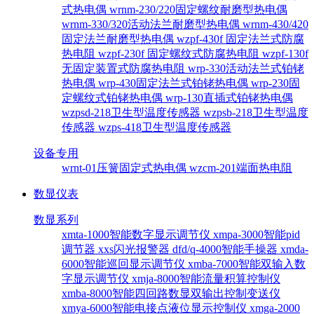
式热电偶
wrnm-230/220固定螺纹耐磨型热电偶
wrnm-330/320活动法兰耐磨型热电偶
wrnm-430/420
固定法兰耐磨型热电偶
wzpf-430f 固定法兰式防腐
热电阻
wzpf-230f 固定螺纹式防腐热电阻
wzpf-130f
无固定装置式防腐热电阻
wrp-330活动法兰式铂铑
热电偶
wrp-430固定法兰式铂铑热电偶
wrp-230固
定螺纹式铂铑热电偶
wrp-130直插式铂铑热电偶
wzpsd-218卫生型温度传感器
wzpsb-218卫生型温度
传感器
wzps-418卫生型温度传感器
设备专用
wrnt-01压簧固定式热电偶
wzcm-201端面热电阻
数显仪表
数显系列
xmta-1000智能数字显示调节仪
xmpa-3000智能pid
调节器
xxs闪光报警器
dfd/q-4000智能手操器
xmda-
6000智能巡回显示调节仪
xmba-7000智能双输入数
字显示调节仪
xmja-8000智能流量积算控制仪
xmba-8000智能四回路数显双输出控制变送仪
xmya-6000智能电接点液位显示控制仪
xmga-2000