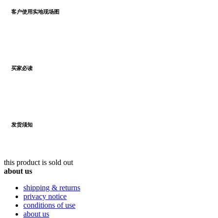
客户使用实地现场图
买家必读
发货须知
this product is sold out
about us
shipping & returns
privacy notice
conditions of use
about us