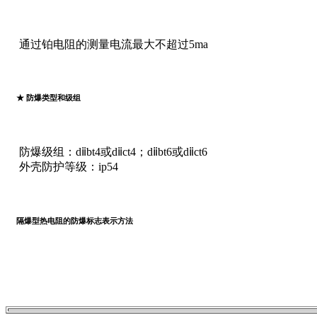
通过铂电阻的测量电流最大不超过5ma
★ 防爆类型和级组
防爆级组：dⅱbt4或dⅱct4；dⅱbt6或dⅱct6
外壳防护等级：ip54
隔爆型热电阻的防爆标志表示方法