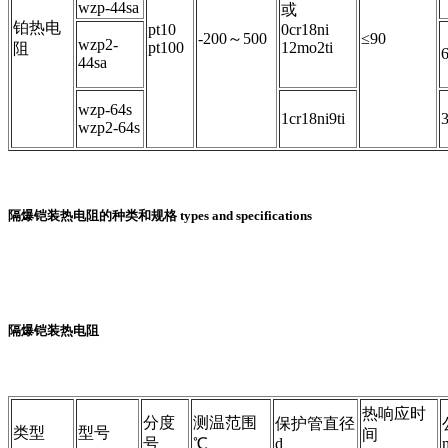
wzp-44sa
或
铂热电
pt10
0cr18ni
-200～500
≤90
wzp2-
pt100
12mo2ti
阻
6
44sa
wzp-64s
1cr18ni9ti
wzp2-64s
隔爆铠装热电阻的种类和规格 types and specifications
隔爆铠装热电阻
热响应时
分度
测温范围
保护管直径
类型
型号
间
号
℃
d