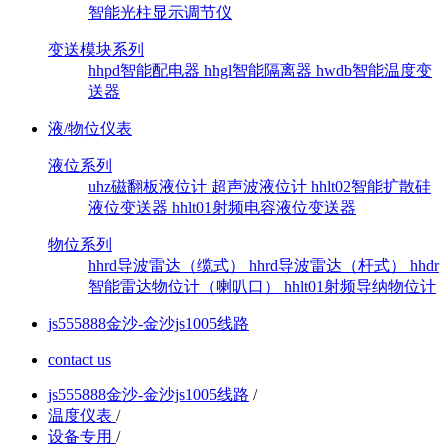
智能光柱显示调节仪
变送模块系列
hhpd智能配电器
hhgl智能隔离器
hwdb智能温度变
送器
液/物位仪表
液位系列
uhz磁翻板液位计
超声波液位计
hhlt02智能扩散硅
液位变送器
hhlt01射频电容液位变送器
物位系列
hhrd导波雷达（缆式）
hhrd导波雷达（杆式）
hhdr
智能雷达物位计（喇叭口）
hhlt01射频导纳物位计
js555888金沙-金沙js1005线路
contact us
js555888金沙-金沙js1005线路
/
温度仪表
/
设备专用
/