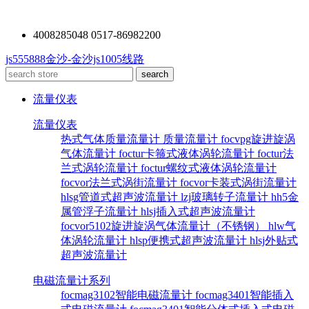
4008285048 0517-86982200
js555888金沙-金沙js1005线路
流量仪表
流量仪表
热式气体质量流量计
质量流量计
focvpg旋进旋涡
气体流量计
foctur卡箍式液体涡轮流量计
foctur法
兰式涡轮流量计
foctur螺纹式液体涡轮流量计
focvor法兰式涡街流量计
focvor卡装式涡街流量计
hlsg管道式超声波流量计
lzj玻璃转子流量计
hh5金
属管浮子流量计
hlsj插入式超声波流量计
focvor5102旋进旋涡气体流量计（不锈钢）
hlw气
体涡轮流量计
hlsp便携式超声波流量计
hlsj外贴式
超声波流量计
电磁流量计系列
focmag3102智能电磁流量计
focmag3401智能插入