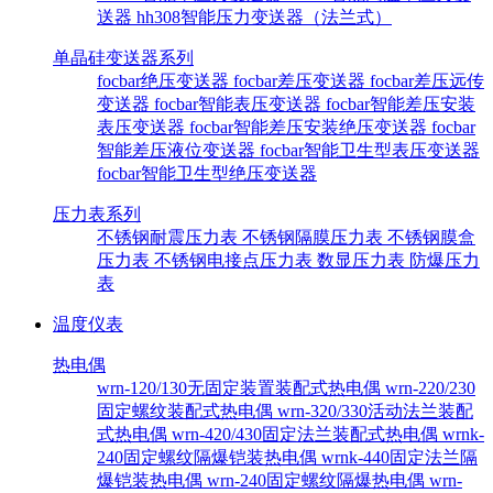
送器
hh308智能压力变送器（法兰式）
单晶硅变送器系列
focbar绝压变送器
focbar差压变送器
focbar差压远传
变送器
focbar智能表压变送器
focbar智能差压安装
表压变送器
focbar智能差压安装绝压变送器
focbar
智能差压液位变送器
focbar智能卫生型表压变送器
focbar智能卫生型绝压变送器
压力表系列
不锈钢耐震压力表
不锈钢隔膜压力表
不锈钢膜盒
压力表
不锈钢电接点压力表
数显压力表
防爆压力
表
温度仪表
热电偶
wrn-120/130无固定装置装配式热电偶
wrn-220/230
固定螺纹装配式热电偶
wrn-320/330活动法兰装配
式热电偶
wrn-420/430固定法兰装配式热电偶
wrnk-
240固定螺纹隔爆铠装热电偶
wrnk-440固定法兰隔
爆铠装热电偶
wrn-240固定螺纹隔爆热电偶
wrn-