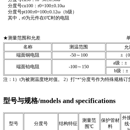
分度号cu100：r0=100±0.10ω
分度号pt100:r0=100±0.12ω（b级）
其中，r0为元件在0℃时的电阻
★测量范围和允差 单位：
名称
测温范围
允
端面铜电阻
-50～100
±（0
a级：±（0
端面铂电阻
-100～150
b级：±（
注：1）t为被测温度绝对值。 2）打“*”分度号作为特殊规格订
型号与规格/models and specifications
外
测量范
保护管材
型号
分度号
结构特征
线
围℃
料
l