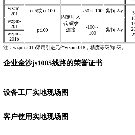
wzcm-
cu5或 cu100
-50～ 100
紫铜t2-y
5
201
固定埋入
1
wzpm-
或 螺纹
1
201
-100～
2
连接
紫铜t2-y
pt100
100
wzpm-
2
201b
注：wzpm-201b采用引进元件wzpm-018，精度等级为b级。
企业金沙js1005线路的荣誉证书
设备工厂实地现场图
客户使用实地现场图