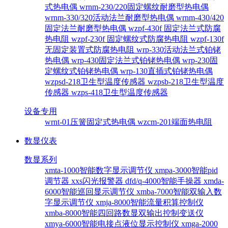
式热电偶
wrnm-230/220固定螺纹耐磨型热电偶
wrnm-330/320活动法兰耐磨型热电偶
wrnm-430/420
固定法兰耐磨型热电偶
wzpf-430f 固定法兰式防腐
热电阻
wzpf-230f 固定螺纹式防腐热电阻
wzpf-130f
无固定装置式防腐热电阻
wrp-330活动法兰式铂铑
热电偶
wrp-430固定法兰式铂铑热电偶
wrp-230固
定螺纹式铂铑热电偶
wrp-130直插式铂铑热电偶
wzpsd-218卫生型温度传感器
wzpsb-218卫生型温度
传感器
wzps-418卫生型温度传感器
设备专用
wrnt-01压簧固定式热电偶
wzcm-201端面热电阻
数显仪表
数显系列
xmta-1000智能数字显示调节仪
xmpa-3000智能pid
调节器
xxs闪光报警器
dfd/q-4000智能手操器
xmda-
6000智能巡回显示调节仪
xmba-7000智能双输入数
字显示调节仪
xmja-8000智能流量积算控制仪
xmba-8000智能四回路数显双输出控制变送仪
xmya-6000智能电接点液位显示控制仪
xmga-2000