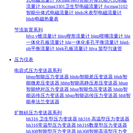
式电磁流量计
focmag3401智能分体式插入式电磁
流量计
focmag3301卫生型电磁流量计
focmag3102
智能分体式电磁流量计
hhds水表型电磁流量计
hhdr电磁热量表
节流装置系列
hlvz v锥流量计
hlgx楔形流量计
hlgp喷嘴流量计
hlg
一体化孔板流量计
hlg一体化多孔平衡流量计
hlgd-
ph平衡流量计
hlgk孔板流量计
hlva 笛型匀速管
压力仪表
电容式压力变送器系列
hhgp智能压力变送器
hhdp智能差压变送器
hhdr智
能微差压变送器
hhhp智能高静压差压变送器
hhap
智能绝对压力变送器
hhsp智能负压变送器
hhdp智
能远传压力变送器
hhgp智能远传压力变送器
hhlt智
能单法兰变送器
扩散硅压力变送器系列
hh316 卫生型压力变送器
hh316 高温型压力变送器
hh316常温型压力变送器
hh316数显型压力变送器
hh308智能型压力变送器
hh308智能高温型压力变