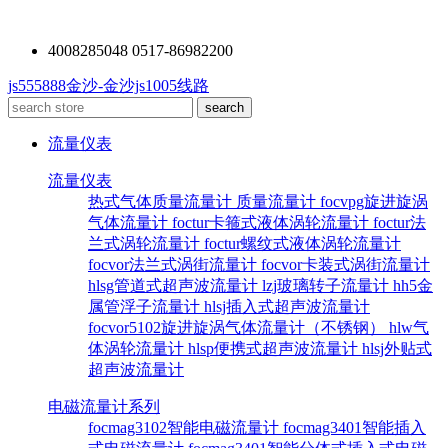
4008285048 0517-86982200
js555888金沙-金沙js1005线路
流量仪表
流量仪表
热式气体质量流量计
质量流量计
focvpg旋进旋涡
气体流量计
foctur卡箍式液体涡轮流量计
foctur法
兰式涡轮流量计
foctur螺纹式液体涡轮流量计
focvor法兰式涡街流量计
focvor卡装式涡街流量计
hlsg管道式超声波流量计
lzj玻璃转子流量计
hh5金
属管浮子流量计
hlsj插入式超声波流量计
focvor5102旋进旋涡气体流量计（不锈钢）
hlw气
体涡轮流量计
hlsp便携式超声波流量计
hlsj外贴式
超声波流量计
电磁流量计系列
focmag3102智能电磁流量计
focmag3401智能插入