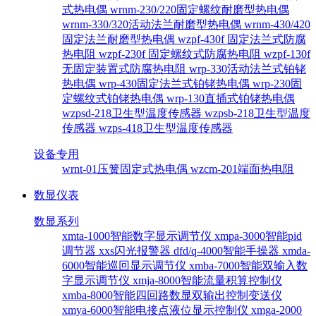
式热电偶
wrnm-230/220固定螺纹耐磨型热电偶
wrnm-330/320活动法兰耐磨型热电偶
wrnm-430/420
固定法兰耐磨型热电偶
wzpf-430f 固定法兰式防腐
热电阻
wzpf-230f 固定螺纹式防腐热电阻
wzpf-130f
无固定装置式防腐热电阻
wrp-330活动法兰式铂铑
热电偶
wrp-430固定法兰式铂铑热电偶
wrp-230固
定螺纹式铂铑热电偶
wrp-130直插式铂铑热电偶
wzpsd-218卫生型温度传感器
wzpsb-218卫生型温度
传感器
wzps-418卫生型温度传感器
设备专用
wrnt-01压簧固定式热电偶
wzcm-201端面热电阻
数显仪表
数显系列
xmta-1000智能数字显示调节仪
xmpa-3000智能pid
调节器
xxs闪光报警器
dfd/q-4000智能手操器
xmda-
6000智能巡回显示调节仪
xmba-7000智能双输入数
字显示调节仪
xmja-8000智能流量积算控制仪
xmba-8000智能四回路数显双输出控制变送仪
xmya-6000智能电接点液位显示控制仪
xmga-2000