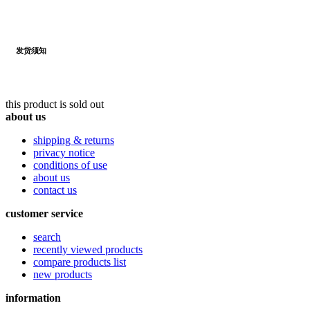
发货须知
this product is sold out
about us
shipping & returns
privacy notice
conditions of use
about us
contact us
customer service
search
recently viewed products
compare products list
new products
information