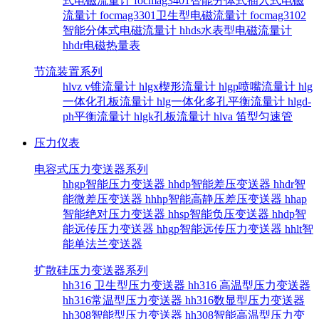
式电磁流量计
focmag3401智能分体式插入式电磁
流量计
focmag3301卫生型电磁流量计
focmag3102
智能分体式电磁流量计
hhds水表型电磁流量计
hhdr电磁热量表
节流装置系列
hlvz v锥流量计
hlgx楔形流量计
hlgp喷嘴流量计
hlg
一体化孔板流量计
hlg一体化多孔平衡流量计
hlgd-
ph平衡流量计
hlgk孔板流量计
hlva 笛型匀速管
压力仪表
电容式压力变送器系列
hhgp智能压力变送器
hhdp智能差压变送器
hhdr智
能微差压变送器
hhhp智能高静压差压变送器
hhap
智能绝对压力变送器
hhsp智能负压变送器
hhdp智
能远传压力变送器
hhgp智能远传压力变送器
hhlt智
能单法兰变送器
扩散硅压力变送器系列
hh316 卫生型压力变送器
hh316 高温型压力变送器
hh316常温型压力变送器
hh316数显型压力变送器
hh308智能型压力变送器
hh308智能高温型压力变