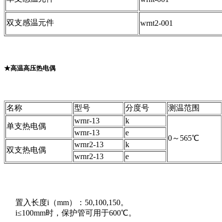
双支感温元件
wrnt2-001
★高温高压热电偶
名称
型号
分度号
测温范围
wrnr-13
k
单支热电偶
wrnr-13
e
0～565℃
wrnr2-13
k
双支热电偶
wrnr2-13
e
置入长度i（mm）：50,100,150。
i≤100mm时，保护管可用于600℃。