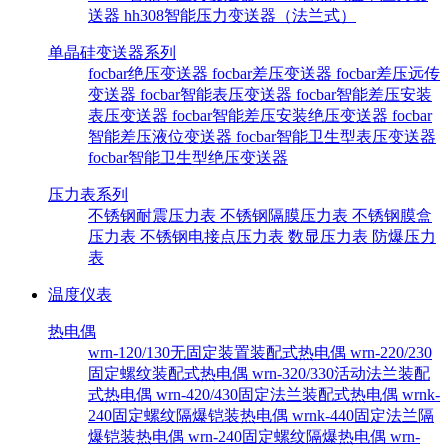
送器
hh308智能压力变送器（法兰式）
单晶硅变送器系列
focbar绝压变送器
focbar差压变送器
focbar差压远传
变送器
focbar智能表压变送器
focbar智能差压安装
表压变送器
focbar智能差压安装绝压变送器
focbar
智能差压液位变送器
focbar智能卫生型表压变送器
focbar智能卫生型绝压变送器
压力表系列
不锈钢耐震压力表
不锈钢隔膜压力表
不锈钢膜盒
压力表
不锈钢电接点压力表
数显压力表
防爆压力
表
温度仪表
热电偶
wrn-120/130无固定装置装配式热电偶
wrn-220/230
固定螺纹装配式热电偶
wrn-320/330活动法兰装配
式热电偶
wrn-420/430固定法兰装配式热电偶
wrnk-
240固定螺纹隔爆铠装热电偶
wrnk-440固定法兰隔
爆铠装热电偶
wrn-240固定螺纹隔爆热电偶
wrn-