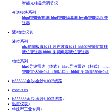
智能光柱显示调节仪
变送模块系列
hhpd智能配电器
hhgl智能隔离器
hwdb智能温度变
送器
液/物位仪表
液位系列
uhz磁翻板液位计
超声波液位计
hhlt02智能扩散硅
液位变送器
hhlt01射频电容液位变送器
物位系列
hhrd导波雷达（缆式）
hhrd导波雷达（杆式）
hhdr
智能雷达物位计（喇叭口）
hhlt01射频导纳物位计
js555888金沙-金沙js1005线路
contact us
js555888金沙-金沙js1005线路
/
温度仪表
/
特殊型工业专用
/