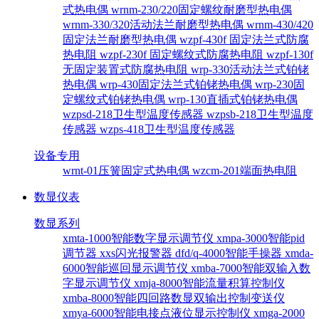
式热电偶
wrnm-230/220固定螺纹耐磨型热电偶
wrnm-330/320活动法兰耐磨型热电偶
wrnm-430/420
固定法兰耐磨型热电偶
wzpf-430f 固定法兰式防腐
热电阻
wzpf-230f 固定螺纹式防腐热电阻
wzpf-130f
无固定装置式防腐热电阻
wrp-330活动法兰式铂铑
热电偶
wrp-430固定法兰式铂铑热电偶
wrp-230固
定螺纹式铂铑热电偶
wrp-130直插式铂铑热电偶
wzpsd-218卫生型温度传感器
wzpsb-218卫生型温度
传感器
wzps-418卫生型温度传感器
设备专用
wrnt-01压簧固定式热电偶
wzcm-201端面热电阻
数显仪表
数显系列
xmta-1000智能数字显示调节仪
xmpa-3000智能pid
调节器
xxs闪光报警器
dfd/q-4000智能手操器
xmda-
6000智能巡回显示调节仪
xmba-7000智能双输入数
字显示调节仪
xmja-8000智能流量积算控制仪
xmba-8000智能四回路数显双输出控制变送仪
xmya-6000智能电接点液位显示控制仪
xmga-2000