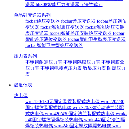
送器
hh308智能压力变送器（法兰式）
单晶硅变送器系列
focbar绝压变送器
focbar差压变送器
focbar差压远传
变送器
focbar智能表压变送器
focbar智能差压安装
表压变送器
focbar智能差压安装绝压变送器
focbar
智能差压液位变送器
focbar智能卫生型表压变送器
focbar智能卫生型绝压变送器
压力表系列
不锈钢耐震压力表
不锈钢隔膜压力表
不锈钢膜盒
压力表
不锈钢电接点压力表
数显压力表
防爆压力
表
温度仪表
热电偶
wrn-120/130无固定装置装配式热电偶
wrn-220/230
固定螺纹装配式热电偶
wrn-320/330活动法兰装配
式热电偶
wrn-420/430固定法兰装配式热电偶
wrnk-
240固定螺纹隔爆铠装热电偶
wrnk-440固定法兰隔
爆铠装热电偶
wrn-240固定螺纹隔爆热电偶
wrn-