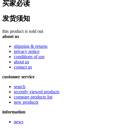
买家必读
发货须知
this product is sold out
about us
shipping & returns
privacy notice
conditions of use
about us
contact us
customer service
search
recently viewed products
compare products list
new products
information
news