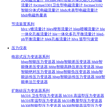
式电磁流量计
focmag3401智能分体式插入式电磁
流量计
focmag3301卫生型电磁流量计
focmag3102
智能分体式电磁流量计
hhds水表型电磁流量计
hhdr电磁热量表
节流装置系列
hlvz v锥流量计
hlgx楔形流量计
hlgp喷嘴流量计
hlg
一体化孔板流量计
hlg一体化多孔平衡流量计
hlgd-
ph平衡流量计
hlgk孔板流量计
hlva 笛型匀速管
压力仪表
电容式压力变送器系列
hhgp智能压力变送器
hhdp智能差压变送器
hhdr智
能微差压变送器
hhhp智能高静压差压变送器
hhap
智能绝对压力变送器
hhsp智能负压变送器
hhdp智
能远传压力变送器
hhgp智能远传压力变送器
hhlt智
能单法兰变送器
扩散硅压力变送器系列
hh316 卫生型压力变送器
hh316 高温型压力变送器
hh316常温型压力变送器
hh316数显型压力变送器
hh308智能型压力变送器
hh308智能高温型压力变