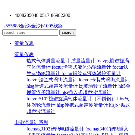
4008285048 0517-86982200
js555888金沙-金沙js1005线路
流量仪表
流量仪表
热式气体质量流量计
质量流量计
focvpg旋进旋涡
气体流量计
foctur卡箍式液体涡轮流量计
foctur法
兰式涡轮流量计
foctur螺纹式液体涡轮流量计
focvor法兰式涡街流量计
focvor卡装式涡街流量计
hlsg管道式超声波流量计
lzj玻璃转子流量计
hh5金
属管浮子流量计
hlsj插入式超声波流量计
focvor5102旋进旋涡气体流量计（不锈钢）
hlw气
体涡轮流量计
hlsp便携式超声波流量计
hlsj外贴式
超声波流量计
电磁流量计系列
focmag3102智能电磁流量计
focmag3401智能插入