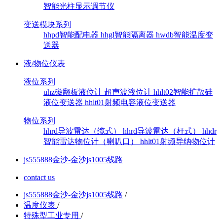
智能光柱显示调节仪
变送模块系列
hhpd智能配电器
hhgl智能隔离器
hwdb智能温度变
送器
液/物位仪表
液位系列
uhz磁翻板液位计
超声波液位计
hhlt02智能扩散硅
液位变送器
hhlt01射频电容液位变送器
物位系列
hhrd导波雷达（缆式）
hhrd导波雷达（杆式）
hhdr
智能雷达物位计（喇叭口）
hhlt01射频导纳物位计
js555888金沙-金沙js1005线路
contact us
js555888金沙-金沙js1005线路
/
温度仪表
/
特殊型工业专用
/