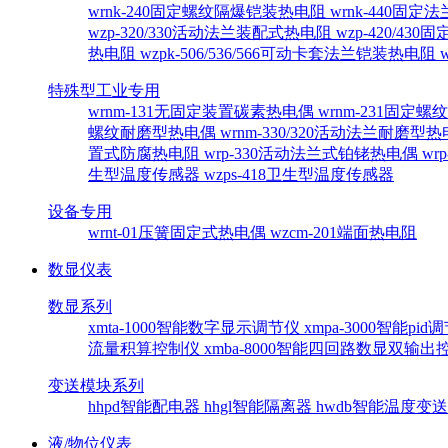
wrnk-240固定螺纹隔爆铠装热电阻
wrnk-440固
wzp-320/330活动法兰装配式热电阻
wzp-420/4
热电阻
wzpk-506/536/566可动卡套法兰铠装热电阻
特殊型工业专用
wrnm-131无固定装置碳素热电偶
wrnm-231固定
螺纹耐磨型热电偶
wrnm-330/320活动法兰耐磨型
置式防腐热电阻
wrp-330活动法兰式铂铑热电偶
wr
生型温度传感器
wzps-418卫生型温度传感器
设备专用
wrnt-01压簧固定式热电偶
wzcm-201端面热电阻
数显仪表
数显系列
xmta-1000智能数字显示调节仪
xmpa-3000智能pi
流量积算控制仪
xmba-8000智能四回路数显双输
变送模块系列
hhpd智能配电器
hhgl智能隔离器
hwdb智能温度变
液/物位仪表