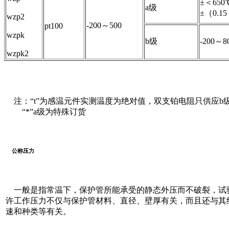
±＜650
a级
±（0.15 
wzp2
-200～500
pt100
wzpk
b级
-200～8
wzpk2
注：“t”为感温元件实测温度为绝对值，双支铂电阻只供应b
“*”a级为特殊订货
公称压力
一般是指常温下，保护管所能承受的静态外压而不破裂，试验压
许工作压力不仅与保护管材料、直径、壁厚有关，而且还与其
速和种类等有关。