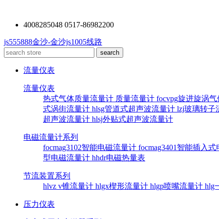
4008285048 0517-86982200
js555888金沙-金沙js1005线路
流量仪表
流量仪表
热式气体质量流量计
质量流量计
focvpg旋进旋涡
式涡街流量计
hlsg管道式超声波流量计
lzj玻璃转
超声波流量计
hlsj外贴式超声波流量计
电磁流量计系列
focmag3102智能电磁流量计
focmag3401智能插
型电磁流量计
hhdr电磁热量表
节流装置系列
hlvz v锥流量计
hlgx楔形流量计
hlgp喷嘴流量计
hl
压力仪表