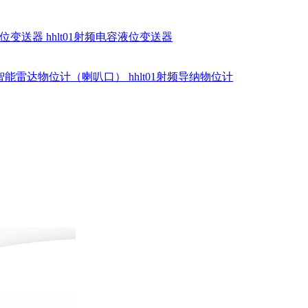
硅液位变送器
hhlt01射频电容液位变送器
dr智能雷达物位计（喇叭口）
hhlt01射频导纳物位计