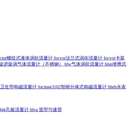
octur螺纹式液体涡轮流量计
focvor法兰式涡街流量计
focvor卡装
5102旋进旋涡气体流量计（不锈钢）
hlw气体涡轮流量计
hlsp便携式
3301卫生型电磁流量计
focmag3102智能分体式电磁流量计
hhds水表
hlgk孔板流量计
hlva 笛型匀速管