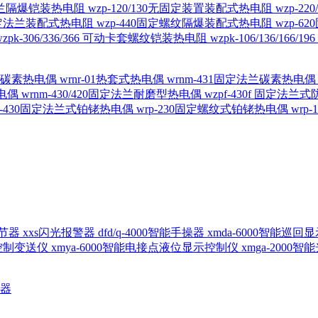
定法兰隔爆铠装热电阻
wzp-120/130无固定装置装配式热电阻
wzp-2
30固定法兰装配式热电阻
wzp-440固定螺纹隔爆装配式热电阻
wzp-
wzpk-306/336/366 可动卡套螺纹铠装热电阻
wzpk-106/136/16
螺纹碳素热电偶
wrnr-01热套式热电偶
wrnm-431固定法兰碳素热电
热电偶
wrnm-430/420固定法兰耐磨型热电偶
wzpf-430f 固定法
p-430固定法兰式铂铑热电偶
wrp-230固定螺纹式铂铑热电偶
wrp
d调节器
xxs闪光报警器
dfd/q-4000智能手操器
xmda-6000智能巡
出控制变送仪
xmya-6000智能电接点液位显示控制仪
xmga-2000
送器