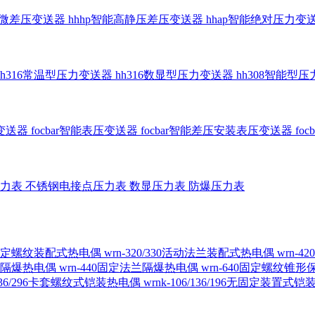
智能微差压变送器
hhhp智能高静压差压变送器
hhap智能绝对压力变
hh316常温型压力变送器
hh316数显型压力变送器
hh308智能型
传变送器
focbar智能表压变送器
focbar智能差压安装表压变送器
fo
压力表
不锈钢电接点压力表
数显压力表
防爆压力表
230固定螺纹装配式热电偶
wrn-320/330活动法兰装配式热电偶
wrn-
螺纹隔爆热电偶
wrn-440固定法兰隔爆热电偶
wrn-640固定螺纹锥
6/236/296卡套螺纹式铠装热电偶
wrnk-106/136/196无固定装置式