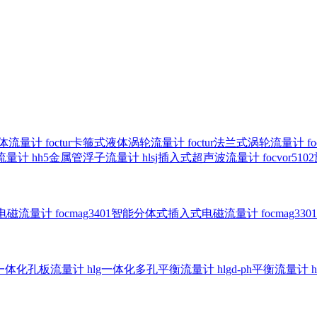
气体流量计
foctur卡箍式液体涡轮流量计
foctur法兰式涡轮流量计
f
子流量计
hh5金属管浮子流量计
hlsj插入式超声波流量计
focvor
入式电磁流量计
focmag3401智能分体式插入式电磁流量计
focmag
g一体化孔板流量计
hlg一体化多孔平衡流量计
hlgd-ph平衡流量计