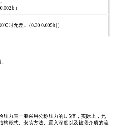
℃
0.002∣t∣）
00℃时允差±（0.30 0.005∣t∣）
级。
力表一般采用公称压力的1. 5倍，实际上，允
结构形式、安装方法、置入深度以及被测介质的流