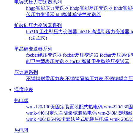
电容式压力变送器系列
hhgp智能压力变送器
hhdp智能差压变送器
hhdr
传压力变送器
hhlt智能单法兰变送器
扩散硅压力变送器系列
hh316 卫生型压力变送器
hh316 高温型压力变送器
（法兰式）
单晶硅变送器系列
focbar绝压变送器
focbar差压变送器
focbar差压远
能卫生型表压变送器
focbar智能卫生型绝压变送器
压力表系列
不锈钢耐震压力表
不锈钢隔膜压力表
不锈钢膜盒
温度仪表
热电偶
wrn-120/130无固定装置装配式热电偶
wrn-220/
wrnk-440固定法兰隔爆铠装热电偶
wrn-240固定
wrnk-406/436/496卡套法兰式铠装热电偶
wrnk-20
热电阻