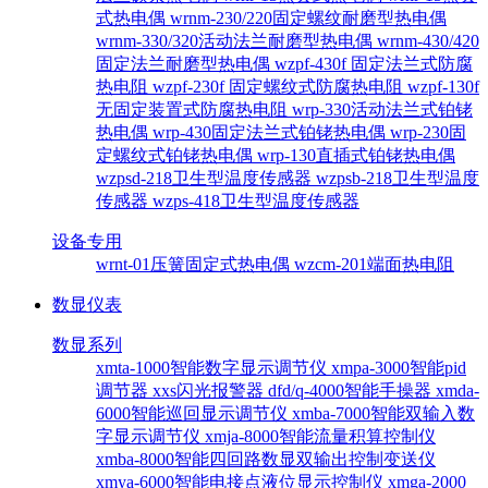
式热电偶
wrnm-230/220固定螺纹耐磨型热电偶
wrnm-330/320活动法兰耐磨型热电偶
wrnm-430/420
固定法兰耐磨型热电偶
wzpf-430f 固定法兰式防腐
热电阻
wzpf-230f 固定螺纹式防腐热电阻
wzpf-130f
无固定装置式防腐热电阻
wrp-330活动法兰式铂铑
热电偶
wrp-430固定法兰式铂铑热电偶
wrp-230固
定螺纹式铂铑热电偶
wrp-130直插式铂铑热电偶
wzpsd-218卫生型温度传感器
wzpsb-218卫生型温度
传感器
wzps-418卫生型温度传感器
设备专用
wrnt-01压簧固定式热电偶
wzcm-201端面热电阻
数显仪表
数显系列
xmta-1000智能数字显示调节仪
xmpa-3000智能pid
调节器
xxs闪光报警器
dfd/q-4000智能手操器
xmda-
6000智能巡回显示调节仪
xmba-7000智能双输入数
字显示调节仪
xmja-8000智能流量积算控制仪
xmba-8000智能四回路数显双输出控制变送仪
xmya-6000智能电接点液位显示控制仪
xmga-2000