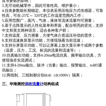
度等参数的影响；
3.无可动机械零件，因此可靠性高、维护量小；
4.仪表参数能长期稳定。本仪表采用压电应力式传感器，可靠
性高，可在-25℃～ 320℃的工作温度范围内工作；
5.应用范围广，蒸汽，气体，液体等流体流量均可测量；
6.基于点阵显示的人性化菜单和界面，配合明亮的背光，支持
中文和英文两种语言，适合各种客户群；
7.支持温度、压力测量，方便气体介质温压补偿的需求；
8.支持流速换算显示功能，方便现场看当前流速；
9.支持分屏显示功能，可以让屏幕上放大显示单个或两个参数
（温度，压力，工况、标况的流量和流速等）；
10.仿真输出功能，支持4-20ma电流仿真、频率输出仿真，方
便现场非实流调试；
11.支持4-20ma输出、脉冲（当量）输出、报警输出、rs485通
讯输出；
12.两线制、三线制都分别dcdc（dc1000v）隔离；
三、华海测控
涡街流量计
结构组成