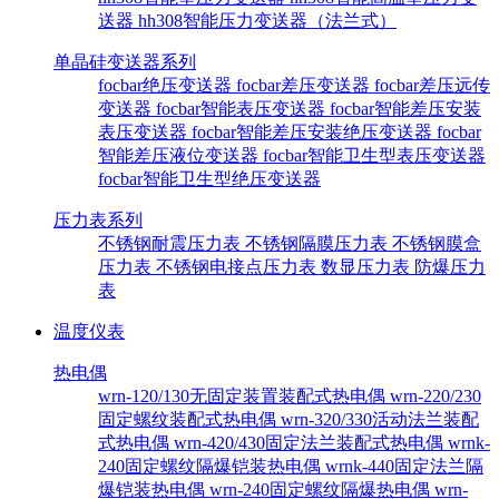
送器
hh308智能压力变送器（法兰式）
单晶硅变送器系列
focbar绝压变送器
focbar差压变送器
focbar差压远传
变送器
focbar智能表压变送器
focbar智能差压安装
表压变送器
focbar智能差压安装绝压变送器
focbar
智能差压液位变送器
focbar智能卫生型表压变送器
focbar智能卫生型绝压变送器
压力表系列
不锈钢耐震压力表
不锈钢隔膜压力表
不锈钢膜盒
压力表
不锈钢电接点压力表
数显压力表
防爆压力
表
温度仪表
热电偶
wrn-120/130无固定装置装配式热电偶
wrn-220/230
固定螺纹装配式热电偶
wrn-320/330活动法兰装配
式热电偶
wrn-420/430固定法兰装配式热电偶
wrnk-
240固定螺纹隔爆铠装热电偶
wrnk-440固定法兰隔
爆铠装热电偶
wrn-240固定螺纹隔爆热电偶
wrn-