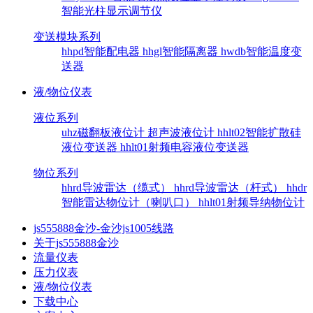
智能光柱显示调节仪
变送模块系列
hhpd智能配电器
hhgl智能隔离器
hwdb智能温度变
送器
液/物位仪表
液位系列
uhz磁翻板液位计
超声波液位计
hhlt02智能扩散硅
液位变送器
hhlt01射频电容液位变送器
物位系列
hhrd导波雷达（缆式）
hhrd导波雷达（杆式）
hhdr
智能雷达物位计（喇叭口）
hhlt01射频导纳物位计
js555888金沙-金沙js1005线路
关于js555888金沙
流量仪表
压力仪表
液/物位仪表
下载中心