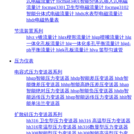
式电磁流量计
focmag3401智能分体式插入式电磁
流量计
focmag3301卫生型电磁流量计
focmag3102
智能分体式电磁流量计
hhds水表型电磁流量计
hhdr电磁热量表
节流装置系列
hlvz v锥流量计
hlgx楔形流量计
hlgp喷嘴流量计
hlg
一体化孔板流量计
hlg一体化多孔平衡流量计
hlgd-
ph平衡流量计
hlgk孔板流量计
hlva 笛型匀速管
压力仪表
电容式压力变送器系列
hhgp智能压力变送器
hhdp智能差压变送器
hhdr智
能微差压变送器
hhhp智能高静压差压变送器
hhap
智能绝对压力变送器
hhsp智能负压变送器
hhdp智
能远传压力变送器
hhgp智能远传压力变送器
hhlt智
能单法兰变送器
扩散硅压力变送器系列
hh316 卫生型压力变送器
hh316 高温型压力变送器
hh316常温型压力变送器
hh316数显型压力变送器
hh308智能型压力变送器
hh308智能高温型压力变