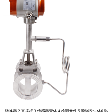
1.转换器 2.支撑杆 3.传感器壳体 4.检测元件 5.漩涡发生体6.温