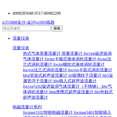
4008285048 0517-86982200
js555888金沙-金沙js1005线路
流量仪表
流量仪表
热式气体质量流量计
质量流量计
focvpg旋进旋涡
气体流量计
foctur卡箍式液体涡轮流量计
foctur法
兰式涡轮流量计
foctur螺纹式液体涡轮流量计
focvor法兰式涡街流量计
focvor卡装式涡街流量计
hlsg管道式超声波流量计
lzj玻璃转子流量计
hh5金
属管浮子流量计
hlsj插入式超声波流量计
focvor5102旋进旋涡气体流量计（不锈钢）
hlw气
体涡轮流量计
hlsp便携式超声波流量计
hlsj外贴式
超声波流量计
电磁流量计系列
focmag3102智能电磁流量计
focmag3401智能插入